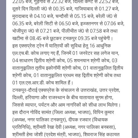
22.05 बजे, गुड़गांव से 22.32 बजे, दिल्ली कैण्ट से 22.52 बजे,
दूसरे दिन दिल्ली जं0 से 00.35 बजे, गाजियाबाद से 01.27 बजे,
मुरादाबाद से 04.10 बजे, चन्दौसी से 05.15 बजे, बरेली जं0 से
06.35 बजे, बरेली सिटी से 06.50 बजे, इज्जतनगर से 07.06 बजे,
भोजीपुरा जं0 से 07.21 बजे, पीलीभीत जं0 से 07.58 बजे तथा
खटीमा से 08.45 बजे छूटकर टनकपुर 09.35 बजे पहुंचेगी।
इस एक्सप्रेस ट्रेन में यात्रियों की सुविधा हेतु 16 आधुनिक
एल.एच.बी. कोच लगाए गए हैं, जिनमें 01 जनरेटर सह लगेज यान,
04 साधारण द्वितीय श्रेणी कोच, 05 शयनयान श्रेणी कोच, 03
वातानुकूलित तृतीय इकोनॉमी श्रेणी कोच, 01 वातानुकूलित द्वितीय
श्रेणी कोच, 01 वातानुकूलित प्रथम सह द्वितीय श्रेणी कोच तथा
01 एल.एस.आर.डी. कोच शामिल हैं।
टनकपुर-दौराई एक्सप्रेस के संचालन से उत्तराखंड, उत्तर प्रदेश,
दिल्ली, हरियाणा और राजस्थान के बीच यातायात सुगम होगा,
जिससे व्यापार, पर्यटन और आम नागरिकों को सीधा लाभ मिलेगा।
इस दौरान गोविंद सामंत (जिला अध्यक्ष, भाजपा), विपिन कुमार
(अध्यक्ष, नगर पालिका टनकपुर), दीपक रजवार (विधायक
प्रतिनिधि), श्रीमती रेखा देवी (अध्यक्ष, नगर पालिका बनबसा),
श्रीमती हेमा जोशी (प्रदेश मंत्री, भाजपा), शिवराज सिंह कठायत