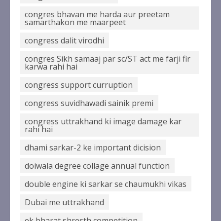
congres bhavan me harda aur preetam
samarthakon me maarpeet
congress dalit virodhi
congres Sikh samaaj par sc/ST act me farji fir
karwa rahi hai
congress support curruption
congress suvidhawadi sainik premi
congress uttrakhand ki image damage kar
rahi hai
dhami sarkar-2 ke important dicision
doiwala degree collage annual function
double engine ki sarkar se chaumukhi vikas
Dubai me uttrakhand
ek bharat shresth competition