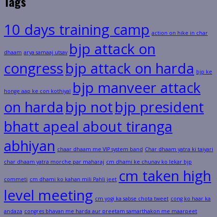
Tags
10 days training camp
action on hike in char
bjp attack on
dhaam
arya samaaj utsav
congress
bjp attack on harda
bjp ke
bjp manveer attack
honge aap ke con kothiyal
on harda
bjp not
bjp president
bhatt apeal about tiranga
abhiyan
chaar dhaam me VIP system band
Char dhaam yatra ki taiyari
char dhaam yatra morche par maharaj
cm dhami ke chunav ko lekar bjp
cm taken high
commeti
cm dhami ko kahan mili Pahli jeet
level meeting
cm yogi ka sabse chota tweet
cong ko haar ka
andaza
congres bhavan me harda aur preetam samarthakon me maarpeet