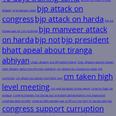
bjp attack on
dhaam
arya samaaj utsav
congress
bjp attack on harda
bjp ke
bjp manveer attack
honge aap ke con kothiyal
on harda
bjp not
bjp president
bhatt apeal about tiranga
abhiyan
chaar dhaam me VIP system band
Char dhaam yatra ki taiyari
char dhaam yatra morche par maharaj
cm dhami ke chunav ko lekar bjp
cm taken high
commeti
cm dhami ko kahan mili Pahli jeet
level meeting
cm yogi ka sabse chota tweet
cong ko haar ka
andaza
congres bhavan me harda aur preetam samarthakon me maarpeet
congress dalit virodhi
congres Sikh samaaj par sc/ST act me farji fir karwa rahi hai
congress support curruption