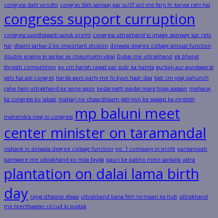
congress dalit virodhi
congres Sikh samaaj par sc/ST act me farji fir karwa rahi hai
congress support curruption
congress suvidhawadi sainik premi
congress uttrakhand ki image damage kar rahi
hai
dhami sarkar-2 ke important dicision
doiwala degree collage annual function
double engine ki sarkar se chaumukhi vikas
Dubai me uttrakhand
ek bharat
shresth competition
ex cm harish rawat par putr ka hamla
gurbaji aur gundagardi
yahi hai asli congres
harda apni party me hi kyun haar daa
kab cm yogi pahunch
rahe hain uttrakhand ke apne gaon
kedarnath paidal marg hoga aasaan
maharaj
ka congress ko jabab
maharj ne chaardhaam yatriyon ke swagat ka nirdesh
mp baluni meet
mahendra negi in congress
center minister on taramandal
nishank in doiwala degree collage function
no. 1 company in profit
parisampati
bantware me uttrakhand ko mila fayda
pauri ke pabho mein sankalp yatra
plantation on dalai lama birth
day
rajya sthapna diwas
uttrakhand bana film nirmaan ka hub
uttrakhand
me teerthaatan circuit ki pustak