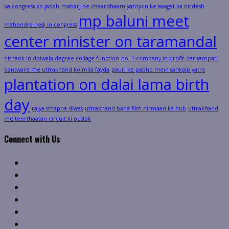
ka congress ko jabab
maharj ne chaardhaam yatriyon ke swagat ka nirdesh
mp baluni meet
mahendra negi in congress
center minister on taramandal
nishank in doiwala degree collage function
no. 1 company in profit
parisampati
bantware me uttrakhand ko mila fayda
pauri ke pabho mein sankalp yatra
plantation on dalai lama birth
day
rajya sthapna diwas
uttrakhand bana film nirmaan ka hub
uttrakhand
me teerthaatan circuit ki pustak
Connect with Us
Facebook
Twitter
Linkedin
VK
Youtube
Instagram