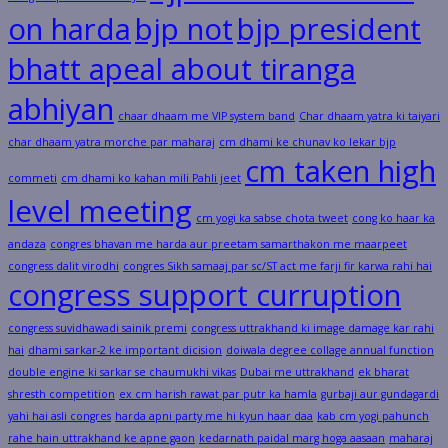
on harda
bjp not
bjp president
bhatt apeal about tiranga
abhiyan
chaar dhaam me VIP system band
Char dhaam yatra ki taiyari
char dhaam yatra morche par maharaj
cm dhami ke chunav ko lekar bjp
cm taken high
commeti
cm dhami ko kahan mili Pahli jeet
level meeting
cm yogi ka sabse chota tweet
cong ko haar ka
andaza
congres bhavan me harda aur preetam samarthakon me maarpeet
congress dalit virodhi
congres Sikh samaaj par sc/ST act me farji fir karwa rahi hai
congress support curruption
congress suvidhawadi sainik premi
congress uttrakhand ki image damage kar rahi
hai
dhami sarkar-2 ke important dicision
doiwala degree collage annual function
double engine ki sarkar se chaumukhi vikas
Dubai me uttrakhand
ek bharat
shresth competition
ex cm harish rawat par putr ka hamla
gurbaji aur gundagardi
yahi hai asli congres
harda apni party me hi kyun haar daa
kab cm yogi pahunch
rahe hain uttrakhand ke apne gaon
kedarnath paidal marg hoga aasaan
maharaj