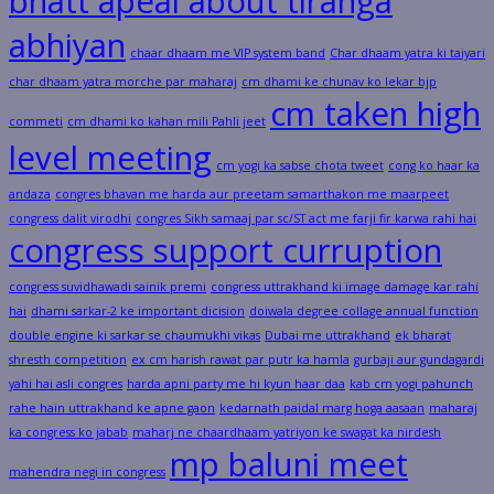
bhatt apeal about tiranga
abhiyan
chaar dhaam me VIP system band
Char dhaam yatra ki taiyari
char dhaam yatra morche par maharaj
cm dhami ke chunav ko lekar bjp
cm taken high
commeti
cm dhami ko kahan mili Pahli jeet
level meeting
cm yogi ka sabse chota tweet
cong ko haar ka
andaza
congres bhavan me harda aur preetam samarthakon me maarpeet
congress dalit virodhi
congres Sikh samaaj par sc/ST act me farji fir karwa rahi hai
congress support curruption
congress suvidhawadi sainik premi
congress uttrakhand ki image damage kar rahi
hai
dhami sarkar-2 ke important dicision
doiwala degree collage annual function
double engine ki sarkar se chaumukhi vikas
Dubai me uttrakhand
ek bharat
shresth competition
ex cm harish rawat par putr ka hamla
gurbaji aur gundagardi
yahi hai asli congres
harda apni party me hi kyun haar daa
kab cm yogi pahunch
rahe hain uttrakhand ke apne gaon
kedarnath paidal marg hoga aasaan
maharaj
ka congress ko jabab
maharj ne chaardhaam yatriyon ke swagat ka nirdesh
mp baluni meet
mahendra negi in congress