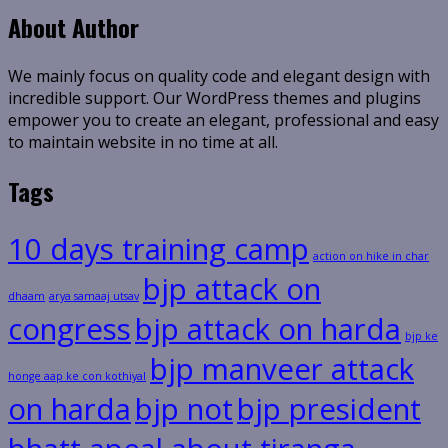
About Author
We mainly focus on quality code and elegant design with
incredible support. Our WordPress themes and plugins
empower you to create an elegant, professional and easy
to maintain website in no time at all.
Tags
10 days training camp
action on hike in char
bjp attack on
dhaam
arya samaaj utsav
congress
bjp attack on harda
bjp ke
bjp manveer attack
honge aap ke con kothiyal
on harda
bjp not
bjp president