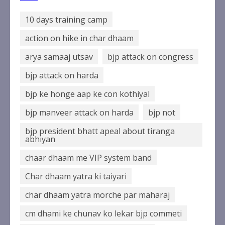
August 6, 2026
1
10 days training camp
action on hike in char dhaam
मुख्यमंत्री धामी से महानिदेशक एनसीसी ने
arya samaaj utsav
bjp attack on congress
की शिष्टाचार भेंट
August 6, 2026
bjp attack on harda
2
bjp ke honge aap ke con kothiyal
झारखंड छात्र आंदोलन ने बढ़ाई सरकार की
bjp manveer attack on harda
bjp not
मुश्किलें, छात्रों ने किया विधानसभा घेराव
का ऐलान
bjp president bhatt apeal about tiranga
abhiyan
August 6, 2026
3
chaar dhaam me VIP system band
झारखंड छात्र आंदोलन ने बढ़ाई सरकार की
Char dhaam yatra ki taiyari
मुश्किलें, छात्रों ने किया विधानसभा घेराव
char dhaam yatra morche par maharaj
का ऐलान
August 6, 2026
4
cm dhami ke chunav ko lekar bjp commeti