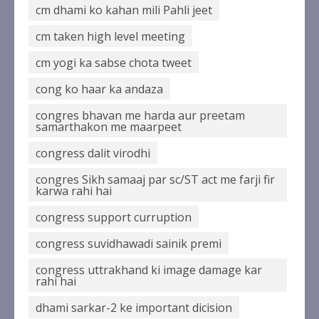
cm dhami ko kahan mili Pahli jeet
एलआईसी के ओएफएस को जबरदस्त
cm taken high level meeting
रिस्पॉन्स, सरकार को मिले 31,552 करोड़
रुपये
cm yogi ka sabse chota tweet
August 6, 2026
5
cong ko haar ka andaza
congres bhavan me harda aur preetam
samarthakon me maarpeet
congress dalit virodhi
congres Sikh samaaj par sc/ST act me farji fir
karwa rahi hai
congress support curruption
congress suvidhawadi sainik premi
congress uttrakhand ki image damage kar
rahi hai
dhami sarkar-2 ke important dicision