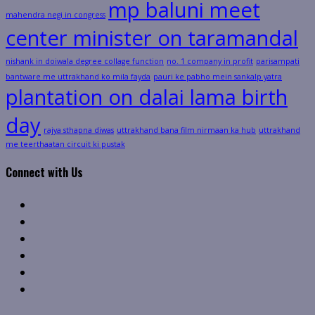
mp baluni meet
mahendra negi in congress
center minister on taramandal
nishank in doiwala degree collage function
no. 1 company in profit
parisampati
bantware me uttrakhand ko mila fayda
pauri ke pabho mein sankalp yatra
plantation on dalai lama birth
day
rajya sthapna diwas
uttrakhand bana film nirmaan ka hub
uttrakhand
me teerthaatan circuit ki pustak
Connect with Us
Facebook
Twitter
Linkedin
VK
Youtube
Instagram