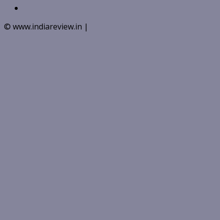
Instagram
© www.indiareview.in
|