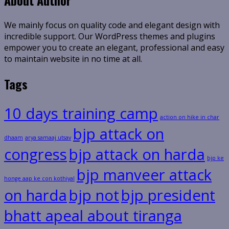
About Author
We mainly focus on quality code and elegant design with
incredible support. Our WordPress themes and plugins
empower you to create an elegant, professional and easy
to maintain website in no time at all.
Tags
10 days training camp
action on hike in char
bjp attack on
dhaam
arya samaaj utsav
congress
bjp attack on harda
bjp ke
bjp manveer attack
honge aap ke con kothiyal
on harda
bjp not
bjp president
bhatt apeal about tiranga