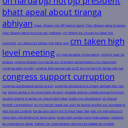
on harda
bjp not
bjp president
bhatt apeal about tiranga
abhiyan
chaar dhaam me VIP system band
Char dhaam yatra ki taiyari
char dhaam yatra morche par maharaj
cm dhami ke chunav ko lekar bjp
cm taken high
commeti
cm dhami ko kahan mili Pahli jeet
level meeting
cm yogi ka sabse chota tweet
cong ko haar ka
andaza
congres bhavan me harda aur preetam samarthakon me maarpeet
congress dalit virodhi
congres Sikh samaaj par sc/ST act me farji fir karwa rahi hai
congress support curruption
congress suvidhawadi sainik premi
congress uttrakhand ki image damage kar rahi
hai
dhami sarkar-2 ke important dicision
doiwala degree collage annual function
double engine ki sarkar se chaumukhi vikas
Dubai me uttrakhand
ek bharat
shresth competition
ex cm harish rawat par putr ka hamla
gurbaji aur gundagardi
yahi hai asli congres
harda apni party me hi kyun haar daa
kab cm yogi pahunch
rahe hain uttrakhand ke apne gaon
kedarnath paidal marg hoga aasaan
maharaj
ka congress ko jabab
maharj ne chaardhaam yatriyon ke swagat ka nirdesh