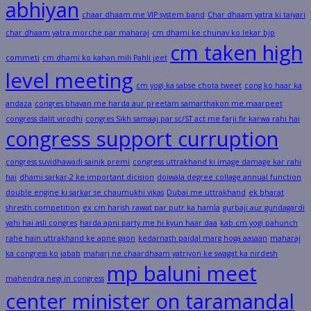
abhiyan
chaar dhaam me VIP system band
Char dhaam yatra ki taiyari
char dhaam yatra morche par maharaj
cm dhami ke chunav ko lekar bjp
cm taken high
commeti
cm dhami ko kahan mili Pahli jeet
level meeting
cm yogi ka sabse chota tweet
cong ko haar ka
andaza
congres bhavan me harda aur preetam samarthakon me maarpeet
congress dalit virodhi
congres Sikh samaaj par sc/ST act me farji fir karwa rahi hai
congress support curruption
congress suvidhawadi sainik premi
congress uttrakhand ki image damage kar rahi
hai
dhami sarkar-2 ke important dicision
doiwala degree collage annual function
double engine ki sarkar se chaumukhi vikas
Dubai me uttrakhand
ek bharat
shresth competition
ex cm harish rawat par putr ka hamla
gurbaji aur gundagardi
yahi hai asli congres
harda apni party me hi kyun haar daa
kab cm yogi pahunch
rahe hain uttrakhand ke apne gaon
kedarnath paidal marg hoga aasaan
maharaj
ka congress ko jabab
maharj ne chaardhaam yatriyon ke swagat ka nirdesh
mp baluni meet
mahendra negi in congress
center minister on taramandal