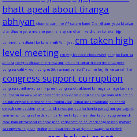
bhatt apeal about tiranga
abhiyan
chaar dhaam me VIP system band
Char dhaam yatra ki taiyari
char dhaam yatra morche par maharaj
cm dhami ke chunav ko lekar bjp
cm taken high
commeti
cm dhami ko kahan mili Pahli jeet
level meeting
cm yogi ka sabse chota tweet
cong ko haar ka
andaza
congres bhavan me harda aur preetam samarthakon me maarpeet
congress dalit virodhi
congres Sikh samaaj par sc/ST act me farji fir karwa rahi hai
congress support curruption
congress suvidhawadi sainik premi
congress uttrakhand ki image damage kar rahi
hai
dhami sarkar-2 ke important dicision
doiwala degree collage annual function
double engine ki sarkar se chaumukhi vikas
Dubai me uttrakhand
ek bharat
shresth competition
ex cm harish rawat par putr ka hamla
gurbaji aur gundagardi
yahi hai asli congres
harda apni party me hi kyun haar daa
kab cm yogi pahunch
rahe hain uttrakhand ke apne gaon
kedarnath paidal marg hoga aasaan
maharaj
ka congress ko jabab
maharj ne chaardhaam yatriyon ke swagat ka nirdesh