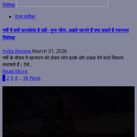
विशेषज्ञ
राज्य समीक्षा
गर्मी में क्यों फायदेमंद है दही- भुना जीरा, आइये जानते हैं क्या कहते है स्वास्थ्य
विशेषज्ञ
India Review
March 31, 2026
गर्मी के मौसम में खानपान को लेकर लोग हल्के और ठंडक देने वाले विकल्प
तलाशते हैं। ऐसे...
Read More
Posts
1
2
3
4
…
36
Next
pagination