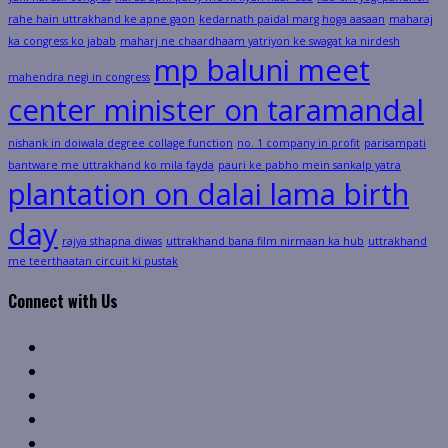
rahe hain uttrakhand ke apne gaon
kedarnath paidal marg hoga aasaan
maharaj
ka congress ko jabab
maharj ne chaardhaam yatriyon ke swagat ka nirdesh
mp baluni meet
mahendra negi in congress
center minister on taramandal
nishank in doiwala degree collage function
no. 1 company in profit
parisampati
bantware me uttrakhand ko mila fayda
pauri ke pabho mein sankalp yatra
plantation on dalai lama birth
day
rajya sthapna diwas
uttrakhand bana film nirmaan ka hub
uttrakhand
me teerthaatan circuit ki pustak
Connect with Us
Facebook
Twitter
Linkedin
VK
Youtube