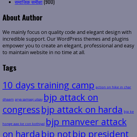
समाजिक समीक्षा
(900)
About Author
We mainly focus on quality code and elegant design with
incredible support. Our WordPress themes and plugins
empower you to create an elegant, professional and easy
to maintain website in no time at all.
Tags
10 days training camp
action on hike in char
bjp attack on
dhaam
arya samaaj utsav
congress
bjp attack on harda
bjp ke
bjp manveer attack
honge aap ke con kothiyal
on harda
bjp not
bjp president