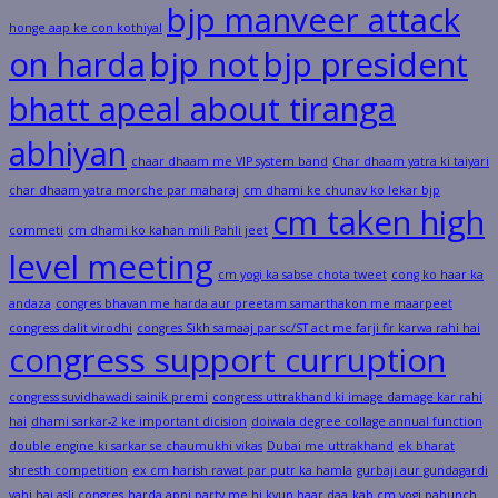
bjp manveer attack
honge aap ke con kothiyal
on harda
bjp not
bjp president
bhatt apeal about tiranga
abhiyan
chaar dhaam me VIP system band
Char dhaam yatra ki taiyari
char dhaam yatra morche par maharaj
cm dhami ke chunav ko lekar bjp
cm taken high
commeti
cm dhami ko kahan mili Pahli jeet
level meeting
cm yogi ka sabse chota tweet
cong ko haar ka
andaza
congres bhavan me harda aur preetam samarthakon me maarpeet
congress dalit virodhi
congres Sikh samaaj par sc/ST act me farji fir karwa rahi hai
congress support curruption
congress suvidhawadi sainik premi
congress uttrakhand ki image damage kar rahi
hai
dhami sarkar-2 ke important dicision
doiwala degree collage annual function
double engine ki sarkar se chaumukhi vikas
Dubai me uttrakhand
ek bharat
shresth competition
ex cm harish rawat par putr ka hamla
gurbaji aur gundagardi
yahi hai asli congres
harda apni party me hi kyun haar daa
kab cm yogi pahunch