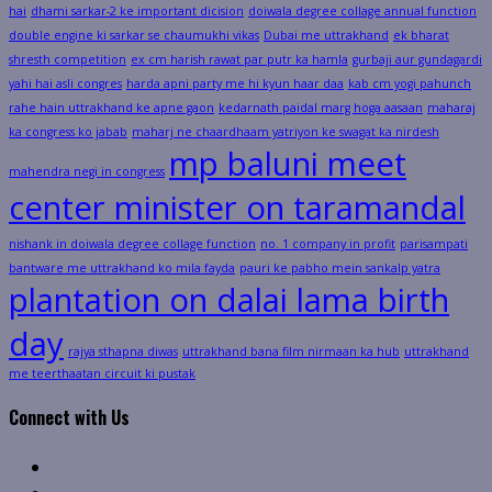
hai
dhami sarkar-2 ke important dicision
doiwala degree collage annual function
double engine ki sarkar se chaumukhi vikas
Dubai me uttrakhand
ek bharat
shresth competition
ex cm harish rawat par putr ka hamla
gurbaji aur gundagardi
yahi hai asli congres
harda apni party me hi kyun haar daa
kab cm yogi pahunch
rahe hain uttrakhand ke apne gaon
kedarnath paidal marg hoga aasaan
maharaj
ka congress ko jabab
maharj ne chaardhaam yatriyon ke swagat ka nirdesh
mp baluni meet
mahendra negi in congress
center minister on taramandal
nishank in doiwala degree collage function
no. 1 company in profit
parisampati
bantware me uttrakhand ko mila fayda
pauri ke pabho mein sankalp yatra
plantation on dalai lama birth
day
rajya sthapna diwas
uttrakhand bana film nirmaan ka hub
uttrakhand
me teerthaatan circuit ki pustak
Connect with Us
Facebook
Twitter