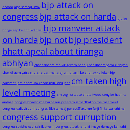
bjp attack on
dhaam
arya samaaj utsav
congress
bjp attack on harda
bjp ke
bjp manveer attack
honge aap ke con kothiyal
on harda
bjp not
bjp president
bhatt apeal about tiranga
abhiyan
chaar dhaam me VIP system band
Char dhaam yatra ki taiyari
char dhaam yatra morche par maharaj
cm dhami ke chunav ko lekar bjp
cm taken high
commeti
cm dhami ko kahan mili Pahli jeet
level meeting
cm yogi ka sabse chota tweet
cong ko haar ka
andaza
congres bhavan me harda aur preetam samarthakon me maarpeet
congress dalit virodhi
congres Sikh samaaj par sc/ST act me farji fir karwa rahi hai
congress support curruption
congress suvidhawadi sainik premi
congress uttrakhand ki image damage kar rahi