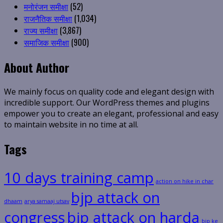
मनोरंजन समीक्षा
(52)
राजनैतिक समीक्षा
(1,034)
राज्य समीक्षा
(3,867)
समाजिक समीक्षा
(900)
About Author
We mainly focus on quality code and elegant design with
incredible support. Our WordPress themes and plugins
empower you to create an elegant, professional and easy
to maintain website in no time at all.
Tags
10 days training camp
action on hike in char
bjp attack on
dhaam
arya samaaj utsav
congress
bjp attack on harda
bjp ke