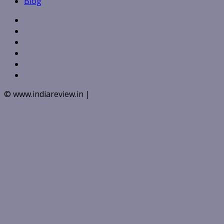
Blog
Facebook
Twitter
Linkedin
VK
Youtube
Instagram
© www.indiareview.in
|