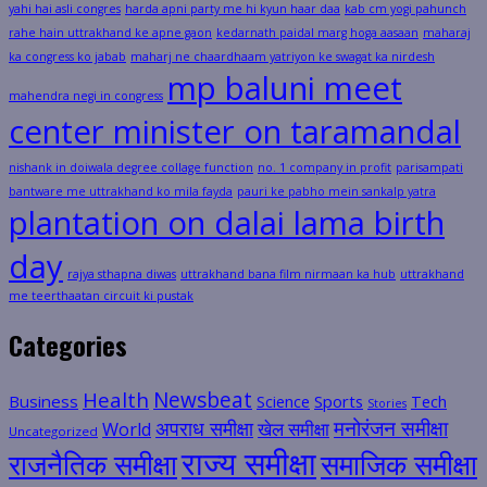
yahi hai asli congres
harda apni party me hi kyun haar daa
kab cm yogi pahunch
rahe hain uttrakhand ke apne gaon
kedarnath paidal marg hoga aasaan
maharaj
ka congress ko jabab
maharj ne chaardhaam yatriyon ke swagat ka nirdesh
mp baluni meet
mahendra negi in congress
center minister on taramandal
nishank in doiwala degree collage function
no. 1 company in profit
parisampati
bantware me uttrakhand ko mila fayda
pauri ke pabho mein sankalp yatra
plantation on dalai lama birth
day
rajya sthapna diwas
uttrakhand bana film nirmaan ka hub
uttrakhand
me teerthaatan circuit ki pustak
Categories
Health
Newsbeat
Business
Science
Sports
Tech
Stories
मनोरंजन समीक्षा
अपराध समीक्षा
खेल समीक्षा
World
Uncategorized
राज्य समीक्षा
राजनैतिक समीक्षा
समाजिक समीक्षा