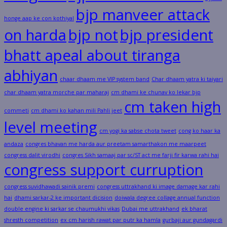
bjp manveer attack
honge aap ke con kothiyal
on harda
bjp not
bjp president
bhatt apeal about tiranga
abhiyan
chaar dhaam me VIP system band
Char dhaam yatra ki taiyari
char dhaam yatra morche par maharaj
cm dhami ke chunav ko lekar bjp
cm taken high
commeti
cm dhami ko kahan mili Pahli jeet
level meeting
cm yogi ka sabse chota tweet
cong ko haar ka
andaza
congres bhavan me harda aur preetam samarthakon me maarpeet
congress dalit virodhi
congres Sikh samaaj par sc/ST act me farji fir karwa rahi hai
congress support curruption
congress suvidhawadi sainik premi
congress uttrakhand ki image damage kar rahi
hai
dhami sarkar-2 ke important dicision
doiwala degree collage annual function
double engine ki sarkar se chaumukhi vikas
Dubai me uttrakhand
ek bharat
shresth competition
ex cm harish rawat par putr ka hamla
gurbaji aur gundagardi