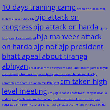
10 days training camp
action on hike in char
bjp attack on
dhaam
arya samaaj utsav
congress
bjp attack on harda
bjp ke
bjp manveer attack
honge aap ke con kothiyal
on harda
bjp not
bjp president
bhatt apeal about tiranga
abhiyan
chaar dhaam me VIP system band
Char dhaam yatra ki taiyari
char dhaam yatra morche par maharaj
cm dhami ke chunav ko lekar bjp
cm taken high
commeti
cm dhami ko kahan mili Pahli jeet
level meeting
cm yogi ka sabse chota tweet
cong ko haar ka
andaza
congres bhavan me harda aur preetam samarthakon me maarpeet
congress dalit virodhi
congres Sikh samaaj par sc/ST act me farji fir karwa rahi hai