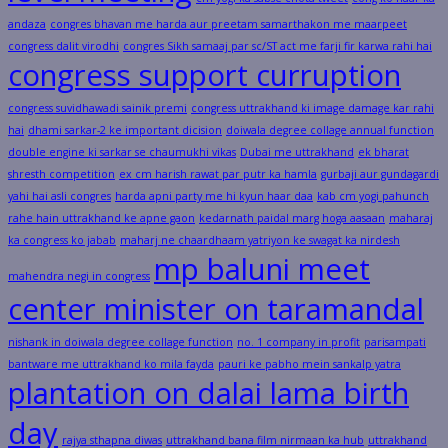
andaza
congres bhavan me harda aur preetam samarthakon me maarpeet
congress dalit virodhi
congres Sikh samaaj par sc/ST act me farji fir karwa rahi hai
congress support curruption
congress suvidhawadi sainik premi
congress uttrakhand ki image damage kar rahi
hai
dhami sarkar-2 ke important dicision
doiwala degree collage annual function
double engine ki sarkar se chaumukhi vikas
Dubai me uttrakhand
ek bharat
shresth competition
ex cm harish rawat par putr ka hamla
gurbaji aur gundagardi
yahi hai asli congres
harda apni party me hi kyun haar daa
kab cm yogi pahunch
rahe hain uttrakhand ke apne gaon
kedarnath paidal marg hoga aasaan
maharaj
ka congress ko jabab
maharj ne chaardhaam yatriyon ke swagat ka nirdesh
mp baluni meet
mahendra negi in congress
center minister on taramandal
nishank in doiwala degree collage function
no. 1 company in profit
parisampati
bantware me uttrakhand ko mila fayda
pauri ke pabho mein sankalp yatra
plantation on dalai lama birth
day
rajya sthapna diwas
uttrakhand bana film nirmaan ka hub
uttrakhand