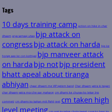
Tags
10 days training camp
action on hike in char
bjp attack on
dhaam
arya samaaj utsav
congress
bjp attack on harda
bjp ke
bjp manveer attack
honge aap ke con kothiyal
on harda
bjp not
bjp president
bhatt apeal about tiranga
abhiyan
chaar dhaam me VIP system band
Char dhaam yatra ki taiyari
char dhaam yatra morche par maharaj
cm dhami ke chunav ko lekar bjp
cm taken high
commeti
cm dhami ko kahan mili Pahli jeet
level meeting
cm yogi ka sabse chota tweet
cong ko haar ka