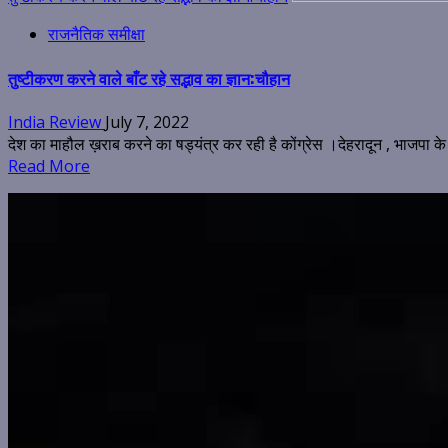
राजनैतिक समीक्षा
तुष्टीकरण करने वाले बाँट रहे सद्भाव का ज्ञान:चौहान
India Review
July 7, 2022
देश का माहौल ख़राब करने का षड्यंत्र कर रही है कोंग्रेस ।देहरादून , भाजपा के 
Read More