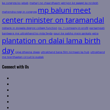
ka congress ko jabab
maharj ne chaardhaam yatriyon ke swagat ka nirdesh
mp baluni meet
mahendra negi in congress
center minister on taramandal
nishank in doiwala degree collage function
no. 1 company in profit
parisampati
bantware me uttrakhand ko mila fayda
pauri ke pabho mein sankalp yatra
plantation on dalai lama birth
day
rajya sthapna diwas
uttrakhand bana film nirmaan ka hub
uttrakhand
me teerthaatan circuit ki pustak
Connect with Us
Facebook
Twitter
Linkedin
VK
Youtube
Instagram