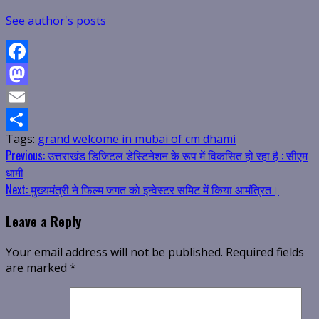
See author's posts
Facebook
Mastodon
Email
Tags:
grand welcome in mubai of cm dhami
Share
Continue
Previous:
उत्तराखंड डिजिटल डेस्टिनेशन के रूप में विकसित हो रहा है : सीएम
धामी
Reading
Next:
मुख्यमंत्री ने फिल्म जगत को इन्वेस्टर समिट में किया आमंत्रित।
Leave a Reply
Your email address will not be published.
Required fields
are marked
*