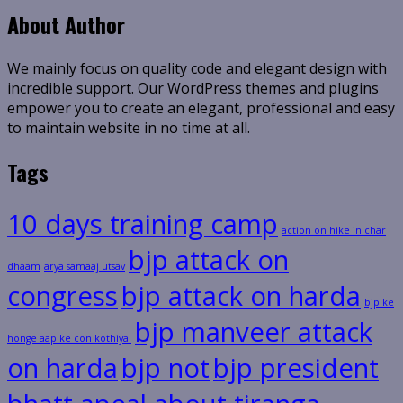
About Author
We mainly focus on quality code and elegant design with
incredible support. Our WordPress themes and plugins
empower you to create an elegant, professional and easy
to maintain website in no time at all.
Tags
10 days training camp
action on hike in char
bjp attack on
dhaam
arya samaaj utsav
congress
bjp attack on harda
bjp ke
bjp manveer attack
honge aap ke con kothiyal
on harda
bjp not
bjp president