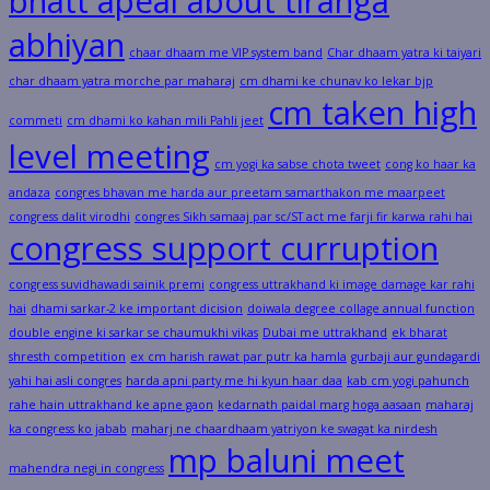
bhatt apeal about tiranga
abhiyan
chaar dhaam me VIP system band
Char dhaam yatra ki taiyari
char dhaam yatra morche par maharaj
cm dhami ke chunav ko lekar bjp
cm taken high
commeti
cm dhami ko kahan mili Pahli jeet
level meeting
cm yogi ka sabse chota tweet
cong ko haar ka
andaza
congres bhavan me harda aur preetam samarthakon me maarpeet
congress dalit virodhi
congres Sikh samaaj par sc/ST act me farji fir karwa rahi hai
congress support curruption
congress suvidhawadi sainik premi
congress uttrakhand ki image damage kar rahi
hai
dhami sarkar-2 ke important dicision
doiwala degree collage annual function
double engine ki sarkar se chaumukhi vikas
Dubai me uttrakhand
ek bharat
shresth competition
ex cm harish rawat par putr ka hamla
gurbaji aur gundagardi
yahi hai asli congres
harda apni party me hi kyun haar daa
kab cm yogi pahunch
rahe hain uttrakhand ke apne gaon
kedarnath paidal marg hoga aasaan
maharaj
ka congress ko jabab
maharj ne chaardhaam yatriyon ke swagat ka nirdesh
mp baluni meet
mahendra negi in congress