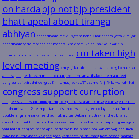
on harda
bjp not
bjp president
bhatt apeal about tiranga
abhiyan
chaar dhaam me VIP system band
Char dhaam yatra ki taiyari
char dhaam yatra morche par maharaj
cm dhami ke chunav ko lekar bjp
cm taken high
commeti
cm dhami ko kahan mili Pahli jeet
level meeting
cm yogi ka sabse chota tweet
cong ko haar ka
andaza
congres bhavan me harda aur preetam samarthakon me maarpeet
congress dalit virodhi
congres Sikh samaaj par sc/ST act me farji fir karwa rahi hai
congress support curruption
congress suvidhawadi sainik premi
congress uttrakhand ki image damage kar rahi
hai
dhami sarkar-2 ke important dicision
doiwala degree collage annual function
double engine ki sarkar se chaumukhi vikas
Dubai me uttrakhand
ek bharat
shresth competition
ex cm harish rawat par putr ka hamla
gurbaji aur gundagardi
yahi hai asli congres
harda apni party me hi kyun haar daa
kab cm yogi pahunch
rahe hain uttrakhand ke apne gaon
kedarnath paidal marg hoga aasaan
maharaj