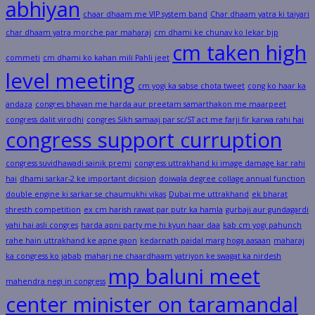
abhiyan
chaar dhaam me VIP system band
Char dhaam yatra ki taiyari
char dhaam yatra morche par maharaj
cm dhami ke chunav ko lekar bjp
cm taken high
commeti
cm dhami ko kahan mili Pahli jeet
level meeting
cm yogi ka sabse chota tweet
cong ko haar ka
andaza
congres bhavan me harda aur preetam samarthakon me maarpeet
congress dalit virodhi
congres Sikh samaaj par sc/ST act me farji fir karwa rahi hai
congress support curruption
congress suvidhawadi sainik premi
congress uttrakhand ki image damage kar rahi
hai
dhami sarkar-2 ke important dicision
doiwala degree collage annual function
double engine ki sarkar se chaumukhi vikas
Dubai me uttrakhand
ek bharat
shresth competition
ex cm harish rawat par putr ka hamla
gurbaji aur gundagardi
yahi hai asli congres
harda apni party me hi kyun haar daa
kab cm yogi pahunch
rahe hain uttrakhand ke apne gaon
kedarnath paidal marg hoga aasaan
maharaj
ka congress ko jabab
maharj ne chaardhaam yatriyon ke swagat ka nirdesh
mp baluni meet
mahendra negi in congress
center minister on taramandal