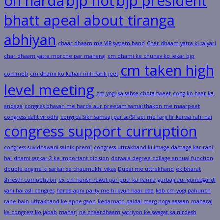
on harda
bjp not
bjp president
bhatt apeal about tiranga
abhiyan
chaar dhaam me VIP system band
Char dhaam yatra ki taiyari
char dhaam yatra morche par maharaj
cm dhami ke chunav ko lekar bjp
cm taken high
commeti
cm dhami ko kahan mili Pahli jeet
level meeting
cm yogi ka sabse chota tweet
cong ko haar ka
andaza
congres bhavan me harda aur preetam samarthakon me maarpeet
congress dalit virodhi
congres Sikh samaaj par sc/ST act me farji fir karwa rahi hai
congress support curruption
congress suvidhawadi sainik premi
congress uttrakhand ki image damage kar rahi
hai
dhami sarkar-2 ke important dicision
doiwala degree collage annual function
double engine ki sarkar se chaumukhi vikas
Dubai me uttrakhand
ek bharat
shresth competition
ex cm harish rawat par putr ka hamla
gurbaji aur gundagardi
yahi hai asli congres
harda apni party me hi kyun haar daa
kab cm yogi pahunch
rahe hain uttrakhand ke apne gaon
kedarnath paidal marg hoga aasaan
maharaj
ka congress ko jabab
maharj ne chaardhaam yatriyon ke swagat ka nirdesh