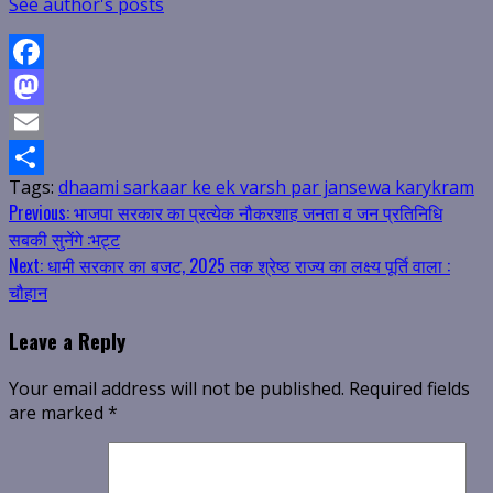
See author's posts
Facebook
Mastodon
Email
Tags:
dhaami sarkaar ke ek varsh par jansewa karykram
Share
Continue
Previous:
भाजपा सरकार का प्रत्येक नौकरशाह जनता व जन प्रतिनिधि
सबकी सुनेंगे :भट्ट
Reading
Next:
धामी सरकार का बजट, 2025 तक श्रेष्ठ राज्य का लक्ष्य पूर्ति वाला :
चौहान
Leave a Reply
Your email address will not be published.
Required fields
are marked
*