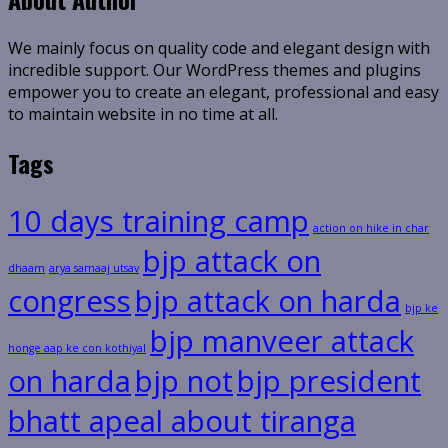
We mainly focus on quality code and elegant design with
incredible support. Our WordPress themes and plugins
empower you to create an elegant, professional and easy
to maintain website in no time at all.
Tags
10 days training camp
action on hike in char
bjp attack on
dhaam
arya samaaj utsav
congress
bjp attack on harda
bjp ke
bjp manveer attack
honge aap ke con kothiyal
on harda
bjp not
bjp president
bhatt apeal about tiranga