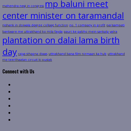
mp baluni meet
mahendra negi in congress
center minister on taramandal
nishank in doiwala degree collage function
no. 1 company in profit
parisampati
bantware me uttrakhand ko mila fayda
pauri ke pabho mein sankalp yatra
plantation on dalai lama birth
day
rajya sthapna diwas
uttrakhand bana film nirmaan ka hub
uttrakhand
me teerthaatan circuit ki pustak
Connect with Us
Facebook
Twitter
Linkedin
VK
Youtube
Instagram