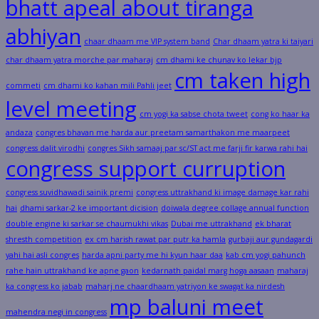
bhatt apeal about tiranga
abhiyan
chaar dhaam me VIP system band
Char dhaam yatra ki taiyari
char dhaam yatra morche par maharaj
cm dhami ke chunav ko lekar bjp
cm taken high
commeti
cm dhami ko kahan mili Pahli jeet
level meeting
cm yogi ka sabse chota tweet
cong ko haar ka
andaza
congres bhavan me harda aur preetam samarthakon me maarpeet
congress dalit virodhi
congres Sikh samaaj par sc/ST act me farji fir karwa rahi hai
congress support curruption
congress suvidhawadi sainik premi
congress uttrakhand ki image damage kar rahi
hai
dhami sarkar-2 ke important dicision
doiwala degree collage annual function
double engine ki sarkar se chaumukhi vikas
Dubai me uttrakhand
ek bharat
shresth competition
ex cm harish rawat par putr ka hamla
gurbaji aur gundagardi
yahi hai asli congres
harda apni party me hi kyun haar daa
kab cm yogi pahunch
rahe hain uttrakhand ke apne gaon
kedarnath paidal marg hoga aasaan
maharaj
ka congress ko jabab
maharj ne chaardhaam yatriyon ke swagat ka nirdesh
mp baluni meet
mahendra negi in congress