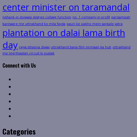
center minister on taramandal
nishank in doiwala degree collage function
no. 1 company in profit
parisampati
bantware me uttrakhand ko mila fayda
pauri ke pabho mein sankalp yatra
plantation on dalai lama birth
day
rajya sthapna diwas
uttrakhand bana film nirmaan ka hub
uttrakhand
me teerthaatan circuit ki pustak
Connect with Us
Facebook
Twitter
Linkedin
VK
Youtube
Instagram
Categories