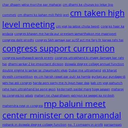
char dhaam yatra morche par maharaj
cm dhami ke chunav ko lekar bjp
cm taken high
commeti
cm dhami ko kahan mili Pahli jeet
level meeting
cm yogi ka sabse chota tweet
cong ko haar ka
andaza
congres bhavan me harda aur preetam samarthakon me maarpeet
congress dalit virodhi
congres Sikh samaaj par sc/ST act me farji fir karwa rahi hai
congress support curruption
congress suvidhawadi sainik premi
congress uttrakhand ki image damage kar rahi
hai
dhami sarkar-2 ke important dicision
doiwala degree collage annual function
double engine ki sarkar se chaumukhi vikas
Dubai me uttrakhand
ek bharat
shresth competition
ex cm harish rawat par putr ka hamla
gurbaji aur gundagardi
yahi hai asli congres
harda apni party me hi kyun haar daa
kab cm yogi pahunch
rahe hain uttrakhand ke apne gaon
kedarnath paidal marg hoga aasaan
maharaj
ka congress ko jabab
maharj ne chaardhaam yatriyon ke swagat ka nirdesh
mp baluni meet
mahendra negi in congress
center minister on taramandal
nishank in doiwala degree collage function
no. 1 company in profit
parisampati