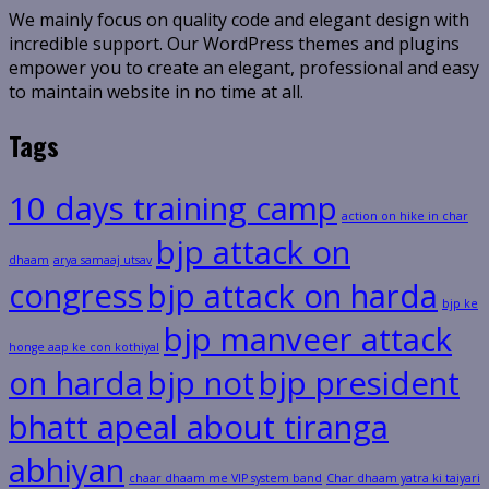
We mainly focus on quality code and elegant design with
incredible support. Our WordPress themes and plugins
empower you to create an elegant, professional and easy
to maintain website in no time at all.
Tags
10 days training camp
action on hike in char
bjp attack on
dhaam
arya samaaj utsav
congress
bjp attack on harda
bjp ke
bjp manveer attack
honge aap ke con kothiyal
on harda
bjp not
bjp president
bhatt apeal about tiranga
abhiyan
chaar dhaam me VIP system band
Char dhaam yatra ki taiyari