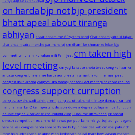
honge aap ke con kothiyal
on harda
bjp not
bjp president
bhatt apeal about tiranga
abhiyan
chaar dhaam me VIP system band
Char dhaam yatra ki taiyari
char dhaam yatra morche par maharaj
cm dhami ke chunav ko lekar bjp
cm taken high
commeti
cm dhami ko kahan mili Pahli jeet
level meeting
cm yogi ka sabse chota tweet
cong ko haar ka
andaza
congres bhavan me harda aur preetam samarthakon me maarpeet
congress dalit virodhi
congres Sikh samaaj par sc/ST act me farji fir karwa rahi hai
congress support curruption
congress suvidhawadi sainik premi
congress uttrakhand ki image damage kar rahi
hai
dhami sarkar-2 ke important dicision
doiwala degree collage annual function
double engine ki sarkar se chaumukhi vikas
Dubai me uttrakhand
ek bharat
shresth competition
ex cm harish rawat par putr ka hamla
gurbaji aur gundagardi
yahi hai asli congres
harda apni party me hi kyun haar daa
kab cm yogi pahunch
rahe hain uttrakhand ke apne gaon
kedarnath paidal marg hoga aasaan
maharaj