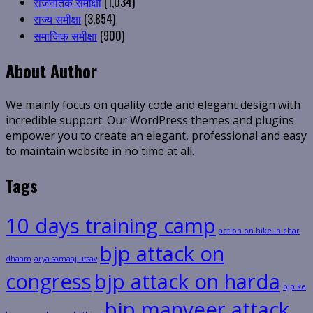
राजनैतिक समीक्षा
(1,034)
राज्य समीक्षा
(3,854)
समाजिक समीक्षा
(900)
About Author
We mainly focus on quality code and elegant design with
incredible support. Our WordPress themes and plugins
empower you to create an elegant, professional and easy
to maintain website in no time at all.
Tags
10 days training camp
action on hike in char
bjp attack on
dhaam
arya samaaj utsav
congress
bjp attack on harda
bjp ke
bjp manveer attack