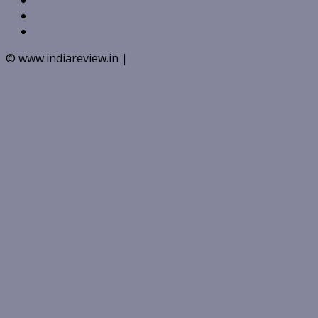
Youtube
Instagram
© www.indiareview.in
|