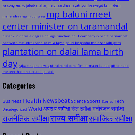
ka congress ko jabab
maharj ne chaardhaam yatriyon ke swagat ka nirdesh
mp baluni meet
mahendra negi in congress
center minister on taramandal
nishank in doiwala degree collage function
no. 1 company in profit
parisampati
bantware me uttrakhand ko mila fayda
pauri ke pabho mein sankalp yatra
plantation on dalai lama birth
day
rajya sthapna diwas
uttrakhand bana film nirmaan ka hub
uttrakhand
me teerthaatan circuit ki pustak
Categories
Health
Newsbeat
Business
Science
Sports
Tech
Stories
मनोरंजन समीक्षा
अपराध समीक्षा
खेल समीक्षा
World
Uncategorized
राज्य समीक्षा
राजनैतिक समीक्षा
समाजिक समीक्षा