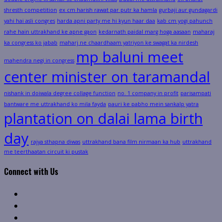
shresth competition
ex cm harish rawat par putr ka hamla
gurbaji aur gundagardi
yahi hai asli congres
harda apni party me hi kyun haar daa
kab cm yogi pahunch
rahe hain uttrakhand ke apne gaon
kedarnath paidal marg hoga aasaan
maharaj
ka congress ko jabab
maharj ne chaardhaam yatriyon ke swagat ka nirdesh
mp baluni meet
mahendra negi in congress
center minister on taramandal
nishank in doiwala degree collage function
no. 1 company in profit
parisampati
bantware me uttrakhand ko mila fayda
pauri ke pabho mein sankalp yatra
plantation on dalai lama birth
day
rajya sthapna diwas
uttrakhand bana film nirmaan ka hub
uttrakhand
me teerthaatan circuit ki pustak
Connect with Us
Facebook
Twitter
Linkedin