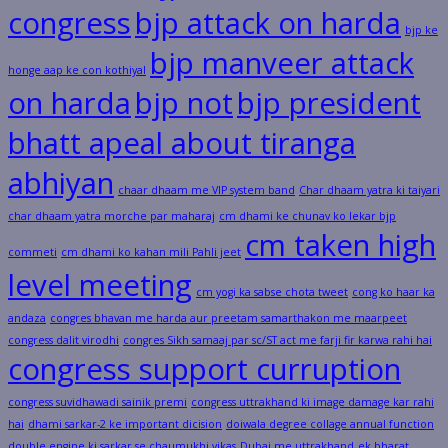
congress
bjp attack on harda
bjp ke
bjp manveer attack
honge aap ke con kothiyal
on harda
bjp not
bjp president
bhatt apeal about tiranga
abhiyan
chaar dhaam me VIP system band
Char dhaam yatra ki taiyari
char dhaam yatra morche par maharaj
cm dhami ke chunav ko lekar bjp
cm taken high
commeti
cm dhami ko kahan mili Pahli jeet
level meeting
cm yogi ka sabse chota tweet
cong ko haar ka
andaza
congres bhavan me harda aur preetam samarthakon me maarpeet
congress dalit virodhi
congres Sikh samaaj par sc/ST act me farji fir karwa rahi hai
congress support curruption
congress suvidhawadi sainik premi
congress uttrakhand ki image damage kar rahi
hai
dhami sarkar-2 ke important dicision
doiwala degree collage annual function
double engine ki sarkar se chaumukhi vikas
Dubai me uttrakhand
ek bharat