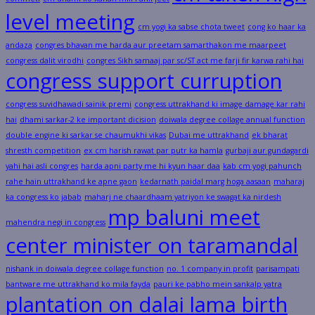
level meeting
cm yogi ka sabse chota tweet
cong ko haar ka
andaza
congres bhavan me harda aur preetam samarthakon me maarpeet
congress dalit virodhi
congres Sikh samaaj par sc/ST act me farji fir karwa rahi hai
congress support curruption
congress suvidhawadi sainik premi
congress uttrakhand ki image damage kar rahi
hai
dhami sarkar-2 ke important dicision
doiwala degree collage annual function
double engine ki sarkar se chaumukhi vikas
Dubai me uttrakhand
ek bharat
shresth competition
ex cm harish rawat par putr ka hamla
gurbaji aur gundagardi
yahi hai asli congres
harda apni party me hi kyun haar daa
kab cm yogi pahunch
rahe hain uttrakhand ke apne gaon
kedarnath paidal marg hoga aasaan
maharaj
ka congress ko jabab
maharj ne chaardhaam yatriyon ke swagat ka nirdesh
mp baluni meet
mahendra negi in congress
center minister on taramandal
nishank in doiwala degree collage function
no. 1 company in profit
parisampati
bantware me uttrakhand ko mila fayda
pauri ke pabho mein sankalp yatra
plantation on dalai lama birth