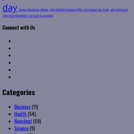
day
rajya sthapna diwas
uttrakhand bana film nirmaan ka hub
uttrakhand
me teerthaatan circuit ki pustak
Connect with Us
Facebook
Twitter
Linkedin
VK
Youtube
Instagram
Categories
Business
(11)
Health
(54)
Newsbeat
(59)
Science
(9)