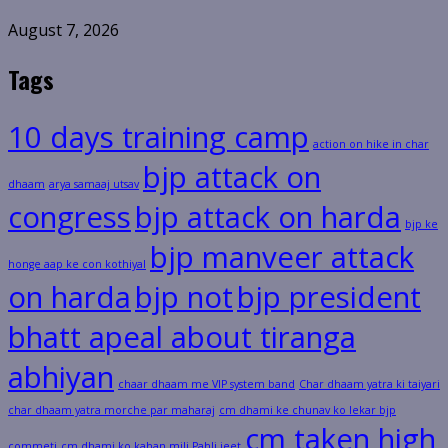
August 7, 2026
Tags
10 days training camp
action on hike in char
bjp attack on
dhaam
arya samaaj utsav
congress
bjp attack on harda
bjp ke
bjp manveer attack
honge aap ke con kothiyal
on harda
bjp not
bjp president
bhatt apeal about tiranga
abhiyan
chaar dhaam me VIP system band
Char dhaam yatra ki taiyari
char dhaam yatra morche par maharaj
cm dhami ke chunav ko lekar bjp
cm taken high
commeti
cm dhami ko kahan mili Pahli jeet