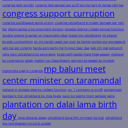
congress dalit virodhi
congres Sikh samaaj par sc/ST act me farji fir karwa rahi hai
congress support curruption
congress suvidhawadi sainik premi
congress uttrakhand ki image damage kar rahi
hai
dhami sarkar-2 ke important dicision
doiwala degree collage annual function
double engine ki sarkar se chaumukhi vikas
Dubai me uttrakhand
ek bharat
shresth competition
ex cm harish rawat par putr ka hamla
gurbaji aur gundagardi
yahi hai asli congres
harda apni party me hi kyun haar daa
kab cm yogi pahunch
rahe hain uttrakhand ke apne gaon
kedarnath paidal marg hoga aasaan
maharaj
ka congress ko jabab
maharj ne chaardhaam yatriyon ke swagat ka nirdesh
mp baluni meet
mahendra negi in congress
center minister on taramandal
nishank in doiwala degree collage function
no. 1 company in profit
parisampati
bantware me uttrakhand ko mila fayda
pauri ke pabho mein sankalp yatra
plantation on dalai lama birth
day
rajya sthapna diwas
uttrakhand bana film nirmaan ka hub
uttrakhand
me teerthaatan circuit ki pustak