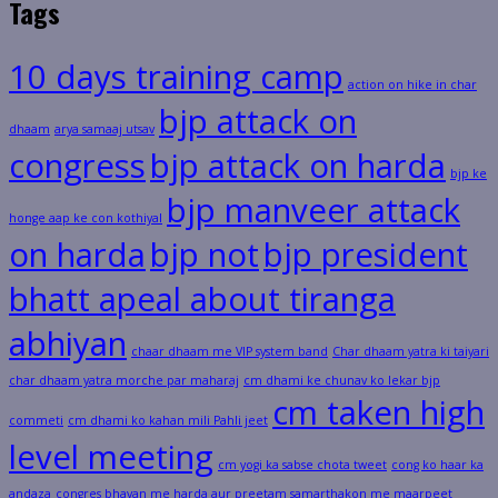
Tags
10 days training camp
action on hike in char
bjp attack on
dhaam
arya samaaj utsav
congress
bjp attack on harda
bjp ke
bjp manveer attack
honge aap ke con kothiyal
on harda
bjp not
bjp president
bhatt apeal about tiranga
abhiyan
chaar dhaam me VIP system band
Char dhaam yatra ki taiyari
char dhaam yatra morche par maharaj
cm dhami ke chunav ko lekar bjp
cm taken high
commeti
cm dhami ko kahan mili Pahli jeet
level meeting
cm yogi ka sabse chota tweet
cong ko haar ka
andaza
congres bhavan me harda aur preetam samarthakon me maarpeet