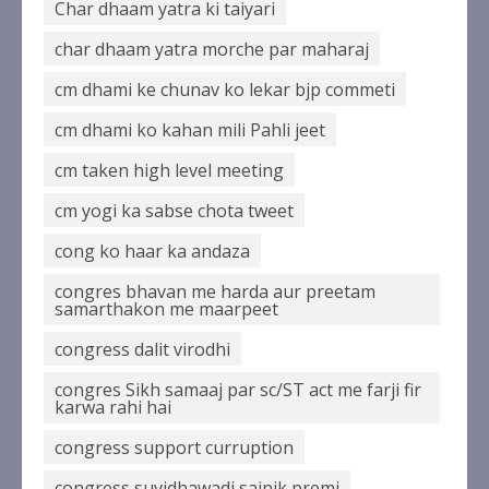
Char dhaam yatra ki taiyari
char dhaam yatra morche par maharaj
cm dhami ke chunav ko lekar bjp commeti
cm dhami ko kahan mili Pahli jeet
cm taken high level meeting
cm yogi ka sabse chota tweet
cong ko haar ka andaza
congres bhavan me harda aur preetam
samarthakon me maarpeet
congress dalit virodhi
congres Sikh samaaj par sc/ST act me farji fir
karwa rahi hai
congress support curruption
congress suvidhawadi sainik premi