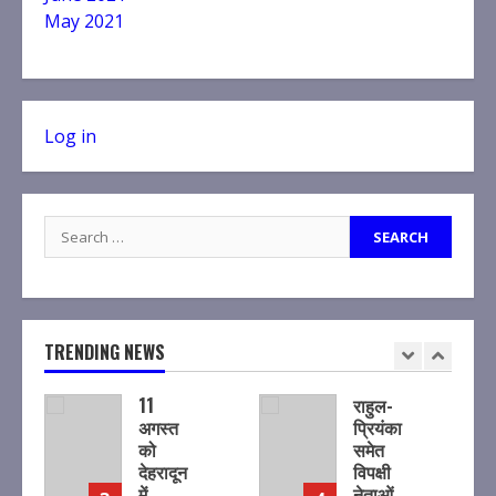
May 2021
Log in
Search
for:
TRENDING NEWS
11
राहुल-
अगस्त
प्रियंका
को
समेत
देहरादून
विपक्षी
में
नेताओं