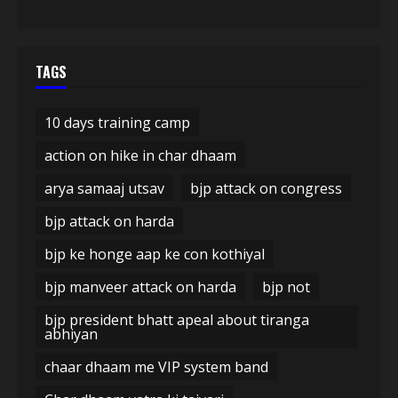
TAGS
10 days training camp
action on hike in char dhaam
arya samaaj utsav
bjp attack on congress
bjp attack on harda
bjp ke honge aap ke con kothiyal
bjp manveer attack on harda
bjp not
bjp president bhatt apeal about tiranga
abhiyan
chaar dhaam me VIP system band