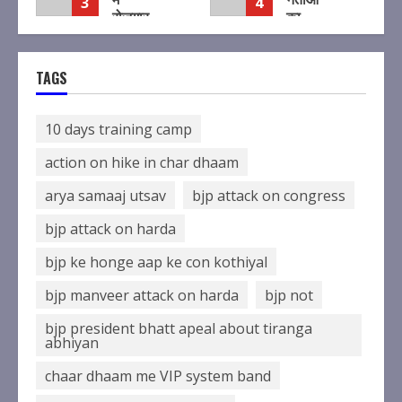
3
4
रोजगार
का
मेला,
संसद
559
परिसर में
पदों पर
प्रदर्शन,
TAGS
होगा
सरकार
चयन
पर बोला
हमला
10 days training camp
August
5,
August
action on hike in char dhaam
2026
5,
2026
arya samaaj utsav
bjp attack on congress
bjp attack on harda
bjp ke honge aap ke con kothiyal
bjp manveer attack on harda
bjp not
bjp president bhatt apeal about tiranga
abhiyan
chaar dhaam me VIP system band