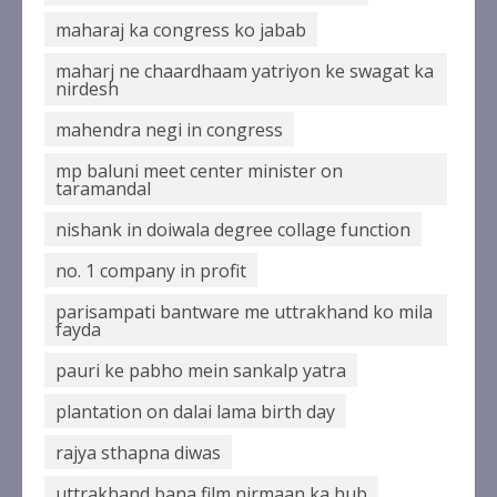
maharaj ka congress ko jabab
maharj ne chaardhaam yatriyon ke swagat ka
nirdesh
mahendra negi in congress
mp baluni meet center minister on
taramandal
nishank in doiwala degree collage function
no. 1 company in profit
parisampati bantware me uttrakhand ko mila
fayda
pauri ke pabho mein sankalp yatra
plantation on dalai lama birth day
rajya sthapna diwas
uttrakhand bana film nirmaan ka hub