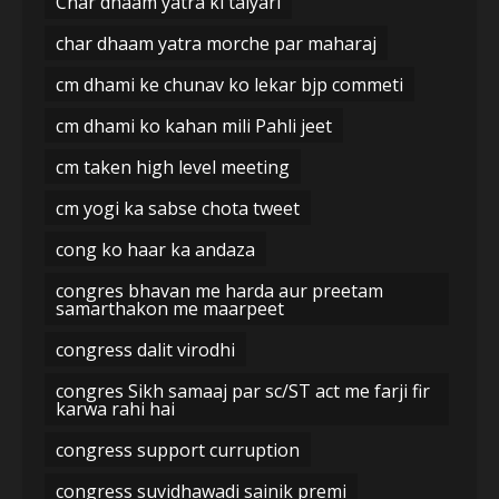
Char dhaam yatra ki taiyari
char dhaam yatra morche par maharaj
cm dhami ke chunav ko lekar bjp commeti
cm dhami ko kahan mili Pahli jeet
cm taken high level meeting
cm yogi ka sabse chota tweet
cong ko haar ka andaza
congres bhavan me harda aur preetam
samarthakon me maarpeet
congress dalit virodhi
congres Sikh samaaj par sc/ST act me farji fir
karwa rahi hai
congress support curruption
congress suvidhawadi sainik premi