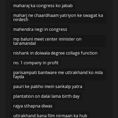
maharaj ka congress ko jabab
maharj ne chaardhaam yatriyon ke swagat ka
nirdesh
mahendra negi in congress
mp baluni meet center minister on
taramandal
nishank in doiwala degree collage function
no. 1 company in profit
parisampati bantware me uttrakhand ko mila
fayda
pauri ke pabho mein sankalp yatra
plantation on dalai lama birth day
rajya sthapna diwas
uttrakhand bana film nirmaan ka hub