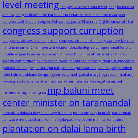
level meeting
cm yogi ka sabse chota tweet
cong ko haar ka
andaza
congres bhavan me harda aur preetam samarthakon me maarpeet
congress dalit virodhi
congres Sikh samaaj par sc/ST act me farji fir karwa rahi hai
congress support curruption
congress suvidhawadi sainik premi
congress uttrakhand ki image damage kar rahi
hai
dhami sarkar-2 ke important dicision
doiwala degree collage annual function
double engine ki sarkar se chaumukhi vikas
Dubai me uttrakhand
ek bharat
shresth competition
ex cm harish rawat par putr ka hamla
gurbaji aur gundagardi
yahi hai asli congres
harda apni party me hi kyun haar daa
kab cm yogi pahunch
rahe hain uttrakhand ke apne gaon
kedarnath paidal marg hoga aasaan
maharaj
ka congress ko jabab
maharj ne chaardhaam yatriyon ke swagat ka nirdesh
mp baluni meet
mahendra negi in congress
center minister on taramandal
nishank in doiwala degree collage function
no. 1 company in profit
parisampati
bantware me uttrakhand ko mila fayda
pauri ke pabho mein sankalp yatra
plantation on dalai lama birth