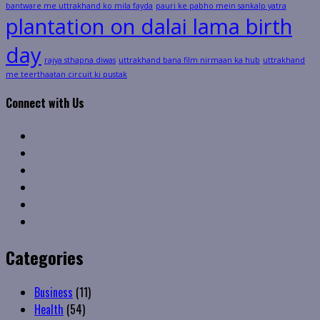
bantware me uttrakhand ko mila fayda
pauri ke pabho mein sankalp yatra
plantation on dalai lama birth
day
rajya sthapna diwas
uttrakhand bana film nirmaan ka hub
uttrakhand
me teerthaatan circuit ki pustak
Connect with Us
Facebook
Twitter
Linkedin
VK
Youtube
Instagram
Categories
Business
(11)
Health
(54)