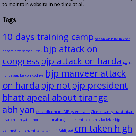
to maintain website in no time at all.
Tags
10 days training camp
action on hike in char
bjp attack on
dhaam
arya samaaj utsav
congress
bjp attack on harda
bjp ke
bjp manveer attack
honge aap ke con kothiyal
on harda
bjp not
bjp president
bhatt apeal about tiranga
abhiyan
chaar dhaam me VIP system band
Char dhaam yatra ki taiyari
char dhaam yatra morche par maharaj
cm dhami ke chunav ko lekar bjp
cm taken high
commeti
cm dhami ko kahan mili Pahli jeet