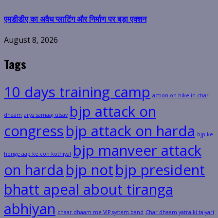
एमडीडीए का अवैध प्लाटिंग और निर्माण पर बड़ा एक्शन
August 8, 2026
Tags
10 days training camp
action on hike in char
bjp attack on
dhaam
arya samaaj utsav
congress
bjp attack on harda
bjp ke
bjp manveer attack
honge aap ke con kothiyal
on harda
bjp not
bjp president
bhatt apeal about tiranga
abhiyan
chaar dhaam me VIP system band
Char dhaam yatra ki taiyari