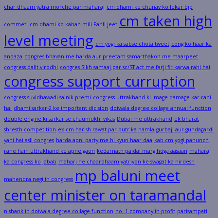
char dhaam yatra morche par maharaj
cm dhami ke chunav ko lekar bjp
cm taken high
commeti
cm dhami ko kahan mili Pahli jeet
level meeting
cm yogi ka sabse chota tweet
cong ko haar ka
andaza
congres bhavan me harda aur preetam samarthakon me maarpeet
congress dalit virodhi
congres Sikh samaaj par sc/ST act me farji fir karwa rahi hai
congress support curruption
congress suvidhawadi sainik premi
congress uttrakhand ki image damage kar rahi
hai
dhami sarkar-2 ke important dicision
doiwala degree collage annual function
double engine ki sarkar se chaumukhi vikas
Dubai me uttrakhand
ek bharat
shresth competition
ex cm harish rawat par putr ka hamla
gurbaji aur gundagardi
yahi hai asli congres
harda apni party me hi kyun haar daa
kab cm yogi pahunch
rahe hain uttrakhand ke apne gaon
kedarnath paidal marg hoga aasaan
maharaj
ka congress ko jabab
maharj ne chaardhaam yatriyon ke swagat ka nirdesh
mp baluni meet
mahendra negi in congress
center minister on taramandal
nishank in doiwala degree collage function
no. 1 company in profit
parisampati