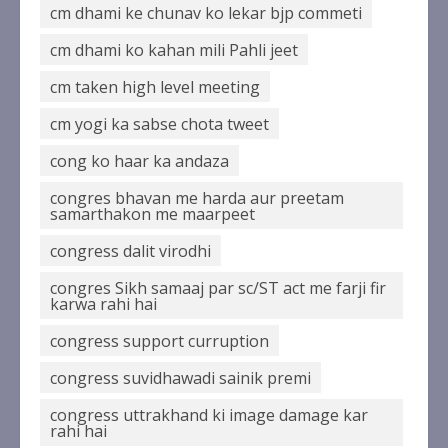
4
cm dhami ke chunav ko lekar bjp commeti
cm dhami ko kahan mili Pahli jeet
झारखंड छात्र आंदोलन ने बढ़ाई सरकार की
cm taken high level meeting
मुश्किलें, छात्रों ने किया विधानसभा घेराव
का ऐलान
cm yogi ka sabse chota tweet
August 6, 2026
5
cong ko haar ka andaza
congres bhavan me harda aur preetam
samarthakon me maarpeet
congress dalit virodhi
congres Sikh samaaj par sc/ST act me farji fir
karwa rahi hai
congress support curruption
congress suvidhawadi sainik premi
congress uttrakhand ki image damage kar
rahi hai