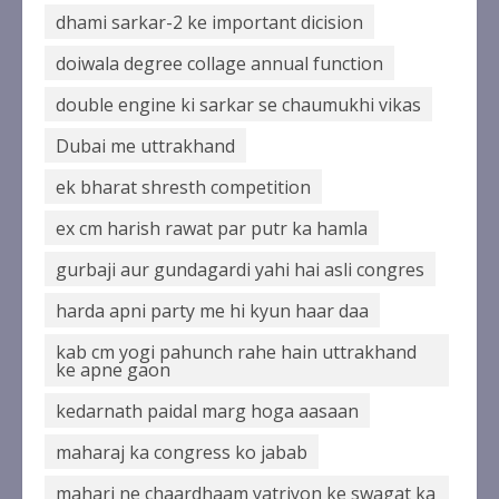
dhami sarkar-2 ke important dicision
doiwala degree collage annual function
double engine ki sarkar se chaumukhi vikas
Dubai me uttrakhand
ek bharat shresth competition
ex cm harish rawat par putr ka hamla
gurbaji aur gundagardi yahi hai asli congres
harda apni party me hi kyun haar daa
kab cm yogi pahunch rahe hain uttrakhand
ke apne gaon
kedarnath paidal marg hoga aasaan
maharaj ka congress ko jabab
maharj ne chaardhaam yatriyon ke swagat ka