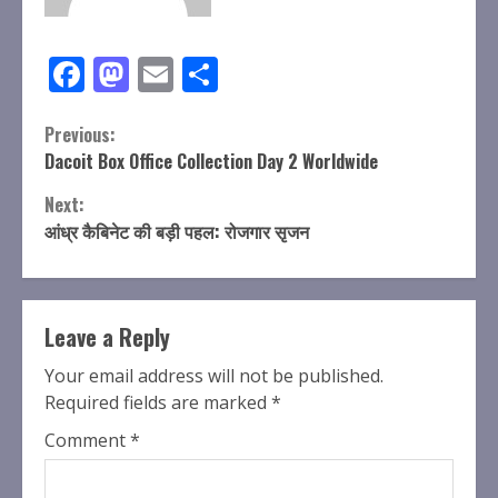
Facebook
Mastodon
Email
Share
Continue
Previous:
Dacoit Box Office Collection Day 2 Worldwide
Reading
Next:
आंध्र कैबिनेट की बड़ी पहल: रोजगार सृजन
Leave a Reply
Your email address will not be published.
Required fields are marked
*
Comment
*