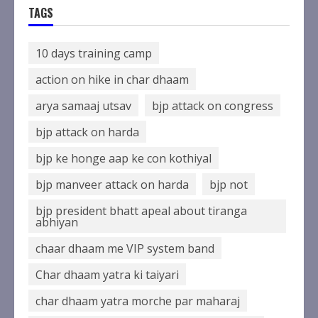
किया तत्काल मौका मुआयना, दस्तावेज किए
TAGS
एकत्रित
August 6, 2026
1
10 days training camp
action on hike in char dhaam
2036 ओलंपिक संकल्प कांवड़ यात्रा को
arya samaaj utsav
bjp attack on congress
संतों का मिला आशीर्वाद
August 6, 2026
bjp attack on harda
2
bjp ke honge aap ke con kothiyal
bjp manveer attack on harda
bjp not
तीलू रौतेली पुरस्कार के लिए 13 वीरांगनाओं
का चयन- रेखा आर्या
bjp president bhatt apeal about tiranga
August 6, 2026
abhiyan
3
chaar dhaam me VIP system band
Char dhaam yatra ki taiyari
मुख्यमंत्री धामी से महानिदेशक एनसीसी ने
की शिष्टाचार भेंट
char dhaam yatra morche par maharaj
August 6, 2026