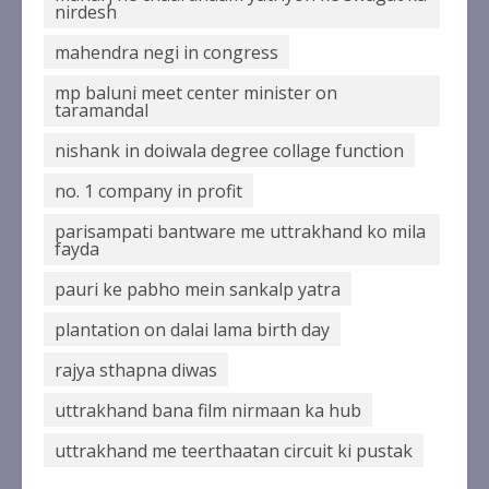
nirdesh
mahendra negi in congress
mp baluni meet center minister on
taramandal
nishank in doiwala degree collage function
no. 1 company in profit
parisampati bantware me uttrakhand ko mila
fayda
pauri ke pabho mein sankalp yatra
plantation on dalai lama birth day
rajya sthapna diwas
uttrakhand bana film nirmaan ka hub
uttrakhand me teerthaatan circuit ki pustak