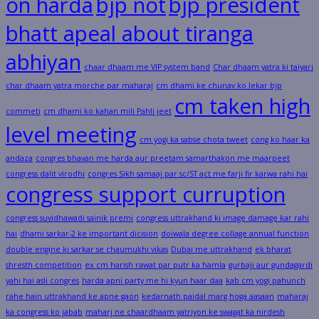
on harda
bjp not
bjp president
bhatt apeal about tiranga
abhiyan
chaar dhaam me VIP system band
Char dhaam yatra ki taiyari
char dhaam yatra morche par maharaj
cm dhami ke chunav ko lekar bjp
cm taken high
commeti
cm dhami ko kahan mili Pahli jeet
level meeting
cm yogi ka sabse chota tweet
cong ko haar ka
andaza
congres bhavan me harda aur preetam samarthakon me maarpeet
congress dalit virodhi
congres Sikh samaaj par sc/ST act me farji fir karwa rahi hai
congress support curruption
congress suvidhawadi sainik premi
congress uttrakhand ki image damage kar rahi
hai
dhami sarkar-2 ke important dicision
doiwala degree collage annual function
double engine ki sarkar se chaumukhi vikas
Dubai me uttrakhand
ek bharat
shresth competition
ex cm harish rawat par putr ka hamla
gurbaji aur gundagardi
yahi hai asli congres
harda apni party me hi kyun haar daa
kab cm yogi pahunch
rahe hain uttrakhand ke apne gaon
kedarnath paidal marg hoga aasaan
maharaj
ka congress ko jabab
maharj ne chaardhaam yatriyon ke swagat ka nirdesh