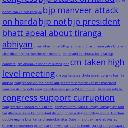
bjp ke
bjp manveer attack
honge aap ke con kothiyal
on harda
bjp not
bjp president
bhatt apeal about tiranga
abhiyan
chaar dhaam me VIP system band
Char dhaam yatra ki taiyari
char dhaam yatra morche par maharaj
cm dhami ke chunav ko lekar bjp
cm taken high
commeti
cm dhami ko kahan mili Pahli jeet
level meeting
cm yogi ka sabse chota tweet
cong ko haar ka
andaza
congres bhavan me harda aur preetam samarthakon me maarpeet
congress dalit virodhi
congres Sikh samaaj par sc/ST act me farji fir karwa rahi hai
congress support curruption
congress suvidhawadi sainik premi
congress uttrakhand ki image damage kar rahi
hai
dhami sarkar-2 ke important dicision
doiwala degree collage annual function
double engine ki sarkar se chaumukhi vikas
Dubai me uttrakhand
ek bharat
shresth competition
ex cm harish rawat par putr ka hamla
gurbaji aur gundagardi