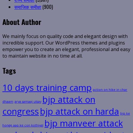
समाजिक समीक्षा
(900)
About Author
We mainly focus on quality code and elegant design with
incredible support. Our WordPress themes and plugins
empower you to create an elegant, professional and easy
to maintain website in no time at all.
Tags
10 days training camp
action on hike in char
bjp attack on
dhaam
arya samaaj utsav
congress
bjp attack on harda
bjp ke
bjp manveer attack
honge aap ke con kothiyal