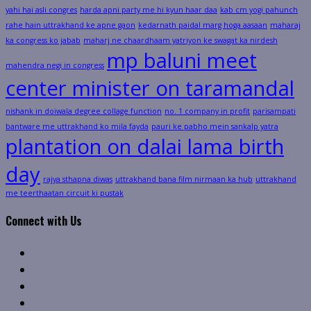
yahi hai asli congres
harda apni party me hi kyun haar daa
kab cm yogi pahunch
rahe hain uttrakhand ke apne gaon
kedarnath paidal marg hoga aasaan
maharaj
ka congress ko jabab
maharj ne chaardhaam yatriyon ke swagat ka nirdesh
mp baluni meet
mahendra negi in congress
center minister on taramandal
nishank in doiwala degree collage function
no. 1 company in profit
parisampati
bantware me uttrakhand ko mila fayda
pauri ke pabho mein sankalp yatra
plantation on dalai lama birth
day
rajya sthapna diwas
uttrakhand bana film nirmaan ka hub
uttrakhand
me teerthaatan circuit ki pustak
Connect with Us
Facebook
Twitter
Linkedin
VK