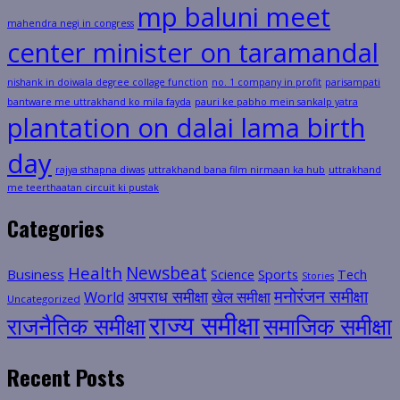
mp baluni meet
mahendra negi in congress
center minister on taramandal
nishank in doiwala degree collage function
no. 1 company in profit
parisampati
bantware me uttrakhand ko mila fayda
pauri ke pabho mein sankalp yatra
plantation on dalai lama birth
day
rajya sthapna diwas
uttrakhand bana film nirmaan ka hub
uttrakhand
me teerthaatan circuit ki pustak
Categories
Health
Newsbeat
Business
Science
Sports
Tech
Stories
मनोरंजन समीक्षा
अपराध समीक्षा
खेल समीक्षा
World
Uncategorized
राज्य समीक्षा
राजनैतिक समीक्षा
समाजिक समीक्षा
Recent Posts