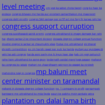
level meeting
cm yogi ka sabse chota tweet
cong ko haar ka
andaza
congres bhavan me harda aur preetam samarthakon me maarpeet
congress dalit virodhi
congres Sikh samaaj par sc/ST act me farji fir karwa rahi hai
congress support curruption
congress suvidhawadi sainik premi
congress uttrakhand ki image damage kar rahi
hai
dhami sarkar-2 ke important dicision
doiwala degree collage annual function
double engine ki sarkar se chaumukhi vikas
Dubai me uttrakhand
ek bharat
shresth competition
ex cm harish rawat par putr ka hamla
gurbaji aur gundagardi
yahi hai asli congres
harda apni party me hi kyun haar daa
kab cm yogi pahunch
rahe hain uttrakhand ke apne gaon
kedarnath paidal marg hoga aasaan
maharaj
ka congress ko jabab
maharj ne chaardhaam yatriyon ke swagat ka nirdesh
mp baluni meet
mahendra negi in congress
center minister on taramandal
nishank in doiwala degree collage function
no. 1 company in profit
parisampati
bantware me uttrakhand ko mila fayda
pauri ke pabho mein sankalp yatra
plantation on dalai lama birth