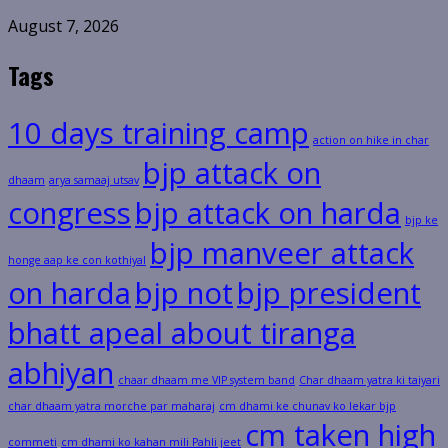
August 7, 2026
Tags
10 days training camp
action on hike in char
bjp attack on
dhaam
arya samaaj utsav
congress
bjp attack on harda
bjp ke
bjp manveer attack
honge aap ke con kothiyal
on harda
bjp not
bjp president
bhatt apeal about tiranga
abhiyan
chaar dhaam me VIP system band
Char dhaam yatra ki taiyari
char dhaam yatra morche par maharaj
cm dhami ke chunav ko lekar bjp
cm taken high
commeti
cm dhami ko kahan mili Pahli jeet