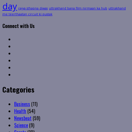
day
rajya sthapna diwas
uttrakhand bana film nirmaan ka hub
uttrakhand
me teerthaatan circuit ki pustak
Connect with Us
Facebook
Twitter
Linkedin
VK
Youtube
Instagram
Categories
Business
(11)
Health
(54)
Newsbeat
(59)
Science
(9)