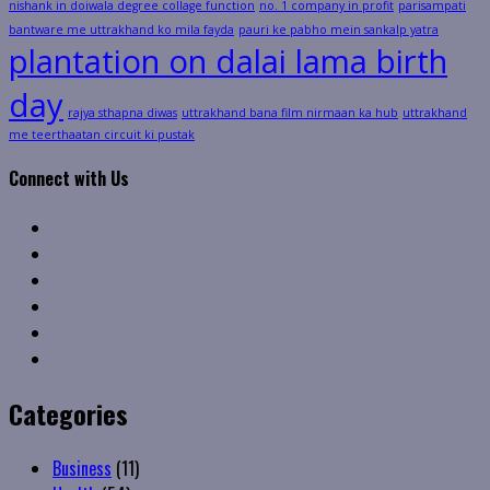
nishank in doiwala degree collage function
no. 1 company in profit
parisampati
bantware me uttrakhand ko mila fayda
pauri ke pabho mein sankalp yatra
plantation on dalai lama birth
day
rajya sthapna diwas
uttrakhand bana film nirmaan ka hub
uttrakhand
me teerthaatan circuit ki pustak
Connect with Us
Facebook
Twitter
Linkedin
VK
Youtube
Instagram
Categories
Business
(11)