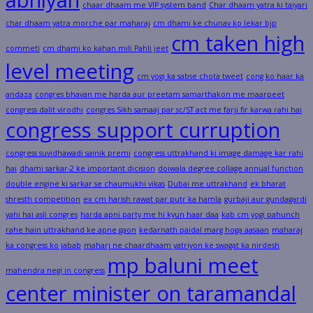
chaar dhaam me VIP system band
Char dhaam yatra ki taiyari
char dhaam yatra morche par maharaj
cm dhami ke chunav ko lekar bjp
cm taken high
commeti
cm dhami ko kahan mili Pahli jeet
level meeting
cm yogi ka sabse chota tweet
cong ko haar ka
andaza
congres bhavan me harda aur preetam samarthakon me maarpeet
congress dalit virodhi
congres Sikh samaaj par sc/ST act me farji fir karwa rahi hai
congress support curruption
congress suvidhawadi sainik premi
congress uttrakhand ki image damage kar rahi
hai
dhami sarkar-2 ke important dicision
doiwala degree collage annual function
double engine ki sarkar se chaumukhi vikas
Dubai me uttrakhand
ek bharat
shresth competition
ex cm harish rawat par putr ka hamla
gurbaji aur gundagardi
yahi hai asli congres
harda apni party me hi kyun haar daa
kab cm yogi pahunch
rahe hain uttrakhand ke apne gaon
kedarnath paidal marg hoga aasaan
maharaj
ka congress ko jabab
maharj ne chaardhaam yatriyon ke swagat ka nirdesh
mp baluni meet
mahendra negi in congress
center minister on taramandal