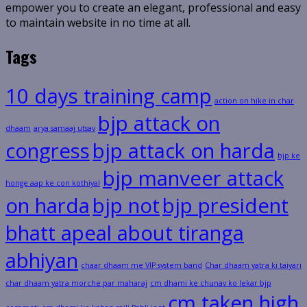
empower you to create an elegant, professional and easy
to maintain website in no time at all.
Tags
10 days training camp
action on hike in char
bjp attack on
dhaam
arya samaaj utsav
congress
bjp attack on harda
bjp ke
bjp manveer attack
honge aap ke con kothiyal
on harda
bjp not
bjp president
bhatt apeal about tiranga
abhiyan
chaar dhaam me VIP system band
Char dhaam yatra ki taiyari
char dhaam yatra morche par maharaj
cm dhami ke chunav ko lekar bjp
cm taken high