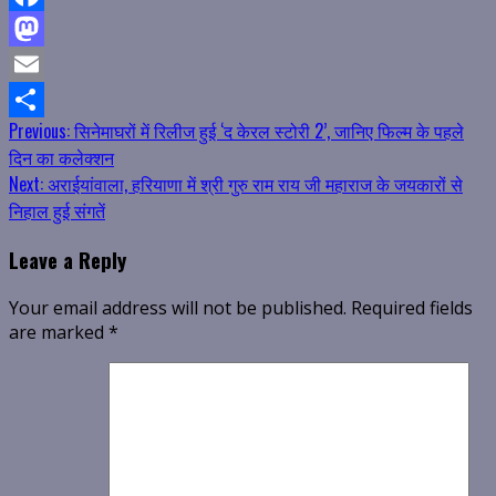
Facebook
Mastodon
Email
Continue
Previous:
सिनेमाघरों में रिलीज हुई ‘द केरल स्टोरी 2’, जानिए फिल्म के पहले
Share
दिन का कलेक्शन
Reading
Next:
अराईयांवाला, हरियाणा में श्री गुरु राम राय जी महाराज के जयकारों से
निहाल हुई संगतें
Leave a Reply
Your email address will not be published.
Required fields
are marked
*