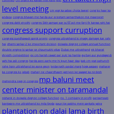
commeti
cm dhami ko kahan mili Pahli jeet
level meeting
cm yogi ka sabse chota tweet
cong ko haar ka
andaza
congres bhavan me harda aur preetam samarthakon me maarpeet
congress dalit virodhi
congres Sikh samaaj par sc/ST act me farji fir karwa rahi hai
congress support curruption
congress suvidhawadi sainik premi
congress uttrakhand ki image damage kar rahi
hai
dhami sarkar-2 ke important dicision
doiwala degree collage annual function
double engine ki sarkar se chaumukhi vikas
Dubai me uttrakhand
ek bharat
shresth competition
ex cm harish rawat par putr ka hamla
gurbaji aur gundagardi
yahi hai asli congres
harda apni party me hi kyun haar daa
kab cm yogi pahunch
rahe hain uttrakhand ke apne gaon
kedarnath paidal marg hoga aasaan
maharaj
ka congress ko jabab
maharj ne chaardhaam yatriyon ke swagat ka nirdesh
mp baluni meet
mahendra negi in congress
center minister on taramandal
nishank in doiwala degree collage function
no. 1 company in profit
parisampati
bantware me uttrakhand ko mila fayda
pauri ke pabho mein sankalp yatra
plantation on dalai lama birth