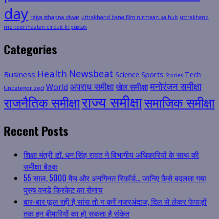
day
rajya sthapna diwas
uttrakhand bana film nirmaan ka hub
uttrakhand
me teerthaatan circuit ki pustak
Categories
Health
Newsbeat
Business
Science
Sports
Tech
Stories
मनोरंजन समीक्षा
अपराध समीक्षा
खेल समीक्षा
World
Uncategorized
राज्य समीक्षा
राजनैतिक समीक्षा
समाजिक समीक्षा
Recent Posts
शिक्षा मंत्री डॉ. धन सिंह रावत ने विभागीय अधिकारियों के साथ की
समीक्षा बैठक
55 साल, 5000 मैच और अनगिनत रिकॉर्ड… जानिए कैसे बदलता गया
पुरुष वनडे क्रिकेट का रोमांच
बार-बार फूल रही है सांस तो न करें नजरअंदाज, दिल से लेकर फेफड़ों
तक इन बीमारियों का हो सकता है संकेत