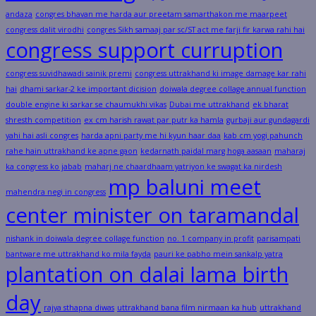
andaza
congres bhavan me harda aur preetam samarthakon me maarpeet
congress dalit virodhi
congres Sikh samaaj par sc/ST act me farji fir karwa rahi hai
congress support curruption
congress suvidhawadi sainik premi
congress uttrakhand ki image damage kar rahi
hai
dhami sarkar-2 ke important dicision
doiwala degree collage annual function
double engine ki sarkar se chaumukhi vikas
Dubai me uttrakhand
ek bharat
shresth competition
ex cm harish rawat par putr ka hamla
gurbaji aur gundagardi
yahi hai asli congres
harda apni party me hi kyun haar daa
kab cm yogi pahunch
rahe hain uttrakhand ke apne gaon
kedarnath paidal marg hoga aasaan
maharaj
ka congress ko jabab
maharj ne chaardhaam yatriyon ke swagat ka nirdesh
mp baluni meet
mahendra negi in congress
center minister on taramandal
nishank in doiwala degree collage function
no. 1 company in profit
parisampati
bantware me uttrakhand ko mila fayda
pauri ke pabho mein sankalp yatra
plantation on dalai lama birth
day
rajya sthapna diwas
uttrakhand bana film nirmaan ka hub
uttrakhand