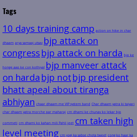
Tags
10 days training camp
action on hike in char
bjp attack on
dhaam
arya samaaj utsav
congress
bjp attack on harda
bjp ke
bjp manveer attack
honge aap ke con kothiyal
on harda
bjp not
bjp president
bhatt apeal about tiranga
abhiyan
chaar dhaam me VIP system band
Char dhaam yatra ki taiyari
char dhaam yatra morche par maharaj
cm dhami ke chunav ko lekar bjp
cm taken high
commeti
cm dhami ko kahan mili Pahli jeet
level meeting
cm yogi ka sabse chota tweet
cong ko haar ka