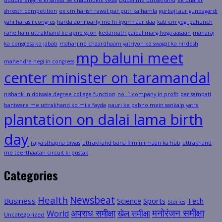
double engine ki sarkar se chaumukhi vikas
Dubai me uttrakhand
ek bharat
shresth competition
ex cm harish rawat par putr ka hamla
gurbaji aur gundagardi
yahi hai asli congres
harda apni party me hi kyun haar daa
kab cm yogi pahunch
rahe hain uttrakhand ke apne gaon
kedarnath paidal marg hoga aasaan
maharaj
ka congress ko jabab
maharj ne chaardhaam yatriyon ke swagat ka nirdesh
mp baluni meet
mahendra negi in congress
center minister on taramandal
nishank in doiwala degree collage function
no. 1 company in profit
parisampati
bantware me uttrakhand ko mila fayda
pauri ke pabho mein sankalp yatra
plantation on dalai lama birth
day
rajya sthapna diwas
uttrakhand bana film nirmaan ka hub
uttrakhand
me teerthaatan circuit ki pustak
Categories
Health
Newsbeat
Business
Science
Sports
Tech
Stories
मनोरंजन समीक्षा
अपराध समीक्षा
खेल समीक्षा
World
Uncategorized