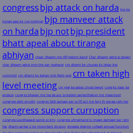
congress
bjp attack on harda
bjp ke
bjp manveer attack
honge aap ke con kothiyal
on harda
bjp not
bjp president
bhatt apeal about tiranga
abhiyan
chaar dhaam me VIP system band
Char dhaam yatra ki taiyari
char dhaam yatra morche par maharaj
cm dhami ke chunav ko lekar bjp
cm taken high
commeti
cm dhami ko kahan mili Pahli jeet
level meeting
cm yogi ka sabse chota tweet
cong ko haar ka
andaza
congres bhavan me harda aur preetam samarthakon me maarpeet
congress dalit virodhi
congres Sikh samaaj par sc/ST act me farji fir karwa rahi hai
congress support curruption
congress suvidhawadi sainik premi
congress uttrakhand ki image damage kar rahi
hai
dhami sarkar-2 ke important dicision
doiwala degree collage annual function