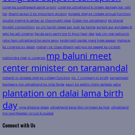
congress suvidhawadi sainik premi
congress uttrakhand ki image damage kar rahi
hai
dhami sarkar-2 ke important dicision
doiwala degree collage annual function
double engine ki sarkar se chaumukhi vikas
Dubai me uttrakhand
ek bharat
shresth competition
ex cm harish rawat par putr ka hamla
gurbaji aur gundagardi
yahi hai asli congres
harda apni party me hi kyun haar daa
kab cm yogi pahunch
rahe hain uttrakhand ke apne gaon
kedarnath paidal marg hoga aasaan
maharaj
ka congress ko jabab
maharj ne chaardhaam yatriyon ke swagat ka nirdesh
mp baluni meet
mahendra negi in congress
center minister on taramandal
nishank in doiwala degree collage function
no. 1 company in profit
parisampati
bantware me uttrakhand ko mila fayda
pauri ke pabho mein sankalp yatra
plantation on dalai lama birth
day
rajya sthapna diwas
uttrakhand bana film nirmaan ka hub
uttrakhand
me teerthaatan circuit ki pustak
Connect with Us