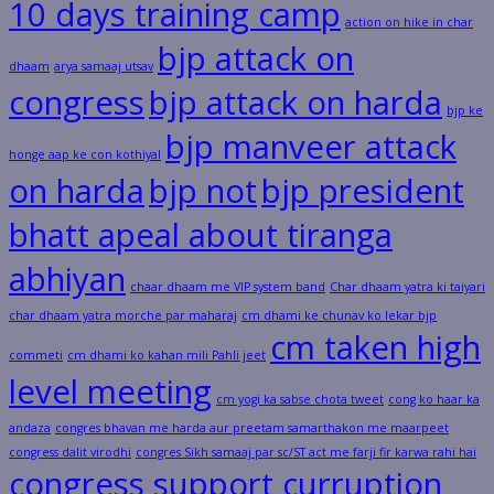
10 days training camp
action on hike in char
bjp attack on
dhaam
arya samaaj utsav
congress
bjp attack on harda
bjp ke
bjp manveer attack
honge aap ke con kothiyal
on harda
bjp not
bjp president
bhatt apeal about tiranga
abhiyan
chaar dhaam me VIP system band
Char dhaam yatra ki taiyari
char dhaam yatra morche par maharaj
cm dhami ke chunav ko lekar bjp
cm taken high
commeti
cm dhami ko kahan mili Pahli jeet
level meeting
cm yogi ka sabse chota tweet
cong ko haar ka
andaza
congres bhavan me harda aur preetam samarthakon me maarpeet
congress dalit virodhi
congres Sikh samaaj par sc/ST act me farji fir karwa rahi hai
congress support curruption