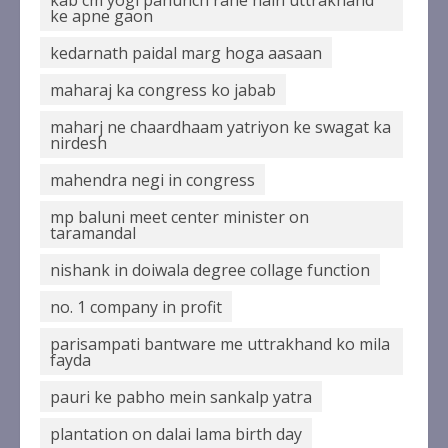
ke apne gaon
kedarnath paidal marg hoga aasaan
maharaj ka congress ko jabab
maharj ne chaardhaam yatriyon ke swagat ka
nirdesh
mahendra negi in congress
mp baluni meet center minister on
taramandal
nishank in doiwala degree collage function
no. 1 company in profit
parisampati bantware me uttrakhand ko mila
fayda
pauri ke pabho mein sankalp yatra
plantation on dalai lama birth day