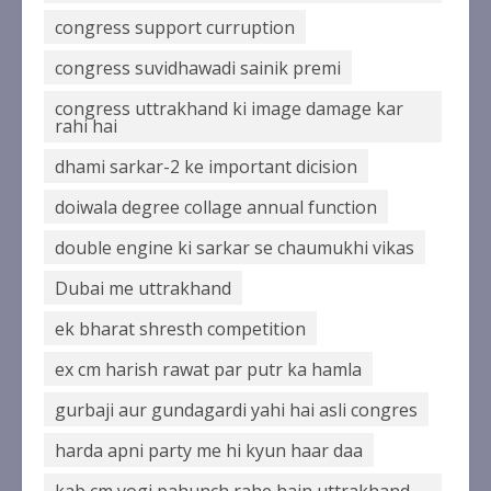
congress support curruption
congress suvidhawadi sainik premi
congress uttrakhand ki image damage kar
rahi hai
dhami sarkar-2 ke important dicision
doiwala degree collage annual function
double engine ki sarkar se chaumukhi vikas
Dubai me uttrakhand
ek bharat shresth competition
ex cm harish rawat par putr ka hamla
gurbaji aur gundagardi yahi hai asli congres
harda apni party me hi kyun haar daa
kab cm yogi pahunch rahe hain uttrakhand