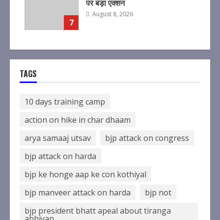
पर बड़ा एक्शन
August 8, 2026
7
TAGS
10 days training camp
action on hike in char dhaam
arya samaaj utsav
bjp attack on congress
bjp attack on harda
bjp ke honge aap ke con kothiyal
bjp manveer attack on harda
bjp not
bjp president bhatt apeal about tiranga
abhiyan