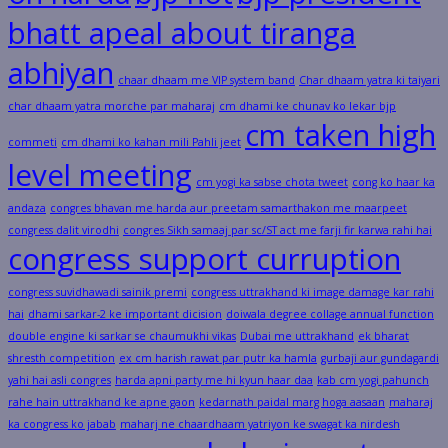
bhatt apeal about tiranga
abhiyan
chaar dhaam me VIP system band
Char dhaam yatra ki taiyari
char dhaam yatra morche par maharaj
cm dhami ke chunav ko lekar bjp
cm taken high
commeti
cm dhami ko kahan mili Pahli jeet
level meeting
cm yogi ka sabse chota tweet
cong ko haar ka
andaza
congres bhavan me harda aur preetam samarthakon me maarpeet
congress dalit virodhi
congres Sikh samaaj par sc/ST act me farji fir karwa rahi hai
congress support curruption
congress suvidhawadi sainik premi
congress uttrakhand ki image damage kar rahi
hai
dhami sarkar-2 ke important dicision
doiwala degree collage annual function
double engine ki sarkar se chaumukhi vikas
Dubai me uttrakhand
ek bharat
shresth competition
ex cm harish rawat par putr ka hamla
gurbaji aur gundagardi
yahi hai asli congres
harda apni party me hi kyun haar daa
kab cm yogi pahunch
rahe hain uttrakhand ke apne gaon
kedarnath paidal marg hoga aasaan
maharaj
ka congress ko jabab
maharj ne chaardhaam yatriyon ke swagat ka nirdesh