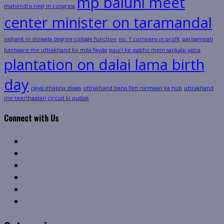
mp baluni meet
mahendra negi in congress
center minister on taramandal
nishank in doiwala degree collage function
no. 1 company in profit
parisampati
bantware me uttrakhand ko mila fayda
pauri ke pabho mein sankalp yatra
plantation on dalai lama birth
day
rajya sthapna diwas
uttrakhand bana film nirmaan ka hub
uttrakhand
me teerthaatan circuit ki pustak
Connect with Us
Facebook
Twitter
Linkedin
VK
Youtube
Instagram