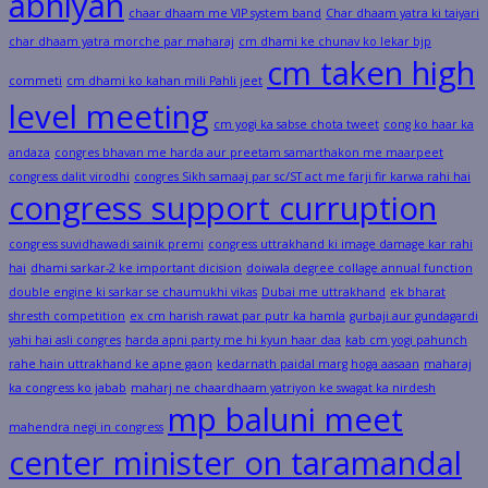
abhiyan
chaar dhaam me VIP system band
Char dhaam yatra ki taiyari
char dhaam yatra morche par maharaj
cm dhami ke chunav ko lekar bjp
cm taken high
commeti
cm dhami ko kahan mili Pahli jeet
level meeting
cm yogi ka sabse chota tweet
cong ko haar ka
andaza
congres bhavan me harda aur preetam samarthakon me maarpeet
congress dalit virodhi
congres Sikh samaaj par sc/ST act me farji fir karwa rahi hai
congress support curruption
congress suvidhawadi sainik premi
congress uttrakhand ki image damage kar rahi
hai
dhami sarkar-2 ke important dicision
doiwala degree collage annual function
double engine ki sarkar se chaumukhi vikas
Dubai me uttrakhand
ek bharat
shresth competition
ex cm harish rawat par putr ka hamla
gurbaji aur gundagardi
yahi hai asli congres
harda apni party me hi kyun haar daa
kab cm yogi pahunch
rahe hain uttrakhand ke apne gaon
kedarnath paidal marg hoga aasaan
maharaj
ka congress ko jabab
maharj ne chaardhaam yatriyon ke swagat ka nirdesh
mp baluni meet
mahendra negi in congress
center minister on taramandal