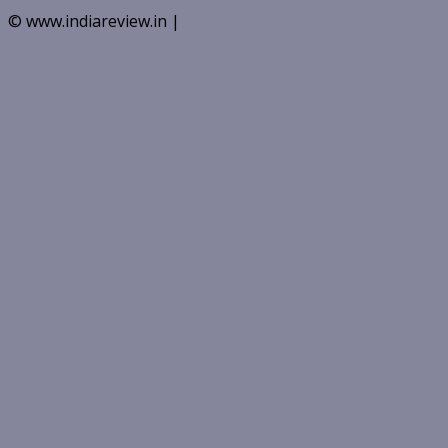
© www.indiareview.in
|