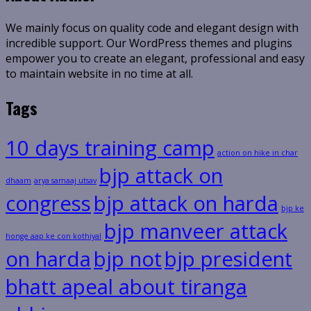
We mainly focus on quality code and elegant design with
incredible support. Our WordPress themes and plugins
empower you to create an elegant, professional and easy
to maintain website in no time at all.
Tags
10 days training camp
action on hike in char
bjp attack on
dhaam
arya samaaj utsav
congress
bjp attack on harda
bjp ke
bjp manveer attack
honge aap ke con kothiyal
on harda
bjp not
bjp president
bhatt apeal about tiranga