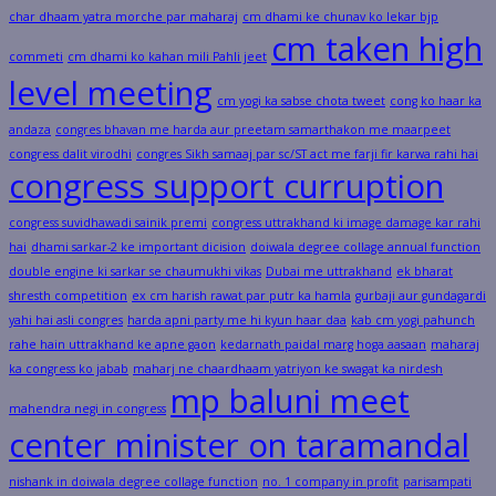
char dhaam yatra morche par maharaj
cm dhami ke chunav ko lekar bjp
cm taken high
commeti
cm dhami ko kahan mili Pahli jeet
level meeting
cm yogi ka sabse chota tweet
cong ko haar ka
andaza
congres bhavan me harda aur preetam samarthakon me maarpeet
congress dalit virodhi
congres Sikh samaaj par sc/ST act me farji fir karwa rahi hai
congress support curruption
congress suvidhawadi sainik premi
congress uttrakhand ki image damage kar rahi
hai
dhami sarkar-2 ke important dicision
doiwala degree collage annual function
double engine ki sarkar se chaumukhi vikas
Dubai me uttrakhand
ek bharat
shresth competition
ex cm harish rawat par putr ka hamla
gurbaji aur gundagardi
yahi hai asli congres
harda apni party me hi kyun haar daa
kab cm yogi pahunch
rahe hain uttrakhand ke apne gaon
kedarnath paidal marg hoga aasaan
maharaj
ka congress ko jabab
maharj ne chaardhaam yatriyon ke swagat ka nirdesh
mp baluni meet
mahendra negi in congress
center minister on taramandal
nishank in doiwala degree collage function
no. 1 company in profit
parisampati