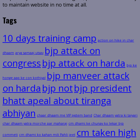
to maintain website in no time at all.
Tags
10 days training camp
action on hike in char
bjp attack on
dhaam
arya samaaj utsav
congress
bjp attack on harda
bjp ke
bjp manveer attack
honge aap ke con kothiyal
on harda
bjp not
bjp president
bhatt apeal about tiranga
abhiyan
chaar dhaam me VIP system band
Char dhaam yatra ki taiyari
char dhaam yatra morche par maharaj
cm dhami ke chunav ko lekar bjp
cm taken high
commeti
cm dhami ko kahan mili Pahli jeet