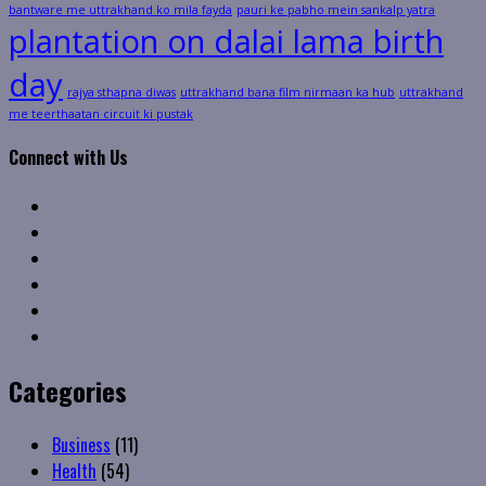
bantware me uttrakhand ko mila fayda
pauri ke pabho mein sankalp yatra
plantation on dalai lama birth
day
rajya sthapna diwas
uttrakhand bana film nirmaan ka hub
uttrakhand
me teerthaatan circuit ki pustak
Connect with Us
Facebook
Twitter
Linkedin
VK
Youtube
Instagram
Categories
Business
(11)
Health
(54)