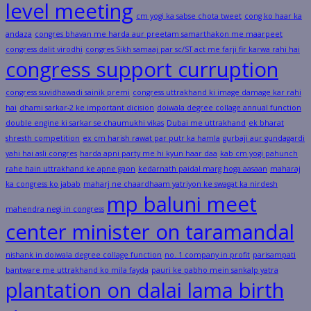
level meeting
cm yogi ka sabse chota tweet
cong ko haar ka
andaza
congres bhavan me harda aur preetam samarthakon me maarpeet
congress dalit virodhi
congres Sikh samaaj par sc/ST act me farji fir karwa rahi hai
congress support curruption
congress suvidhawadi sainik premi
congress uttrakhand ki image damage kar rahi
hai
dhami sarkar-2 ke important dicision
doiwala degree collage annual function
double engine ki sarkar se chaumukhi vikas
Dubai me uttrakhand
ek bharat
shresth competition
ex cm harish rawat par putr ka hamla
gurbaji aur gundagardi
yahi hai asli congres
harda apni party me hi kyun haar daa
kab cm yogi pahunch
rahe hain uttrakhand ke apne gaon
kedarnath paidal marg hoga aasaan
maharaj
ka congress ko jabab
maharj ne chaardhaam yatriyon ke swagat ka nirdesh
mp baluni meet
mahendra negi in congress
center minister on taramandal
nishank in doiwala degree collage function
no. 1 company in profit
parisampati
bantware me uttrakhand ko mila fayda
pauri ke pabho mein sankalp yatra
plantation on dalai lama birth