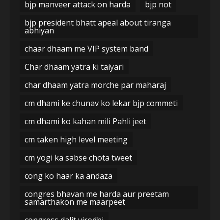
bjp manveer attack on harda
bjp not
bjp president bhatt apeal about tiranga
abhiyan
chaar dhaam me VIP system band
Char dhaam yatra ki taiyari
char dhaam yatra morche par maharaj
cm dhami ke chunav ko lekar bjp commeti
cm dhami ko kahan mili Pahli jeet
cm taken high level meeting
cm yogi ka sabse chota tweet
cong ko haar ka andaza
congres bhavan me harda aur preetam
samarthakon me maarpeet
congress dalit virodhi