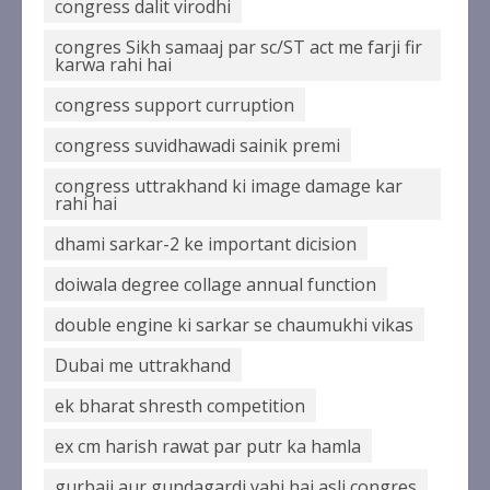
congress dalit virodhi
congres Sikh samaaj par sc/ST act me farji fir
karwa rahi hai
congress support curruption
congress suvidhawadi sainik premi
congress uttrakhand ki image damage kar
rahi hai
dhami sarkar-2 ke important dicision
doiwala degree collage annual function
double engine ki sarkar se chaumukhi vikas
Dubai me uttrakhand
ek bharat shresth competition
ex cm harish rawat par putr ka hamla
gurbaji aur gundagardi yahi hai asli congres