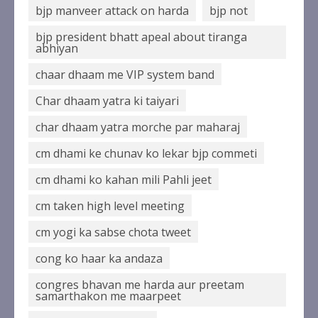
bjp manveer attack on harda
bjp not
bjp president bhatt apeal about tiranga
abhiyan
chaar dhaam me VIP system band
Char dhaam yatra ki taiyari
char dhaam yatra morche par maharaj
cm dhami ke chunav ko lekar bjp commeti
cm dhami ko kahan mili Pahli jeet
cm taken high level meeting
cm yogi ka sabse chota tweet
cong ko haar ka andaza
congres bhavan me harda aur preetam
samarthakon me maarpeet