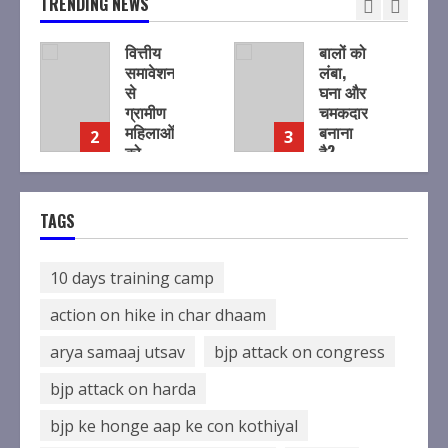
TRENDING NEWS
वित्तीय
बालों को
समावेशन
लंबा,
से
घना और
ग्रामीण
चमकदार
महिलाओं
बनाना
2
3
को
है?
आर्थिक
रोजाना
रूप से
खाएं ये
सशक्त
पोषक
TAGS
बनाने पर
तत्वों से
जोर
भरपूर
फूड्स
10 days training camp
August
7,
August
action on hike in char dhaam
2026
7,
2026
arya samaaj utsav
bjp attack on congress
bjp attack on harda
bjp ke honge aap ke con kothiyal