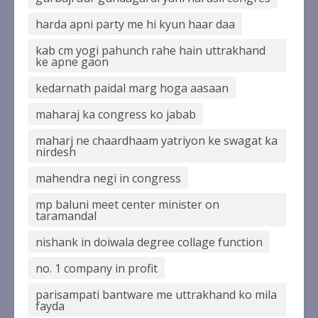
harda apni party me hi kyun haar daa
kab cm yogi pahunch rahe hain uttrakhand
ke apne gaon
kedarnath paidal marg hoga aasaan
maharaj ka congress ko jabab
maharj ne chaardhaam yatriyon ke swagat ka
nirdesh
mahendra negi in congress
mp baluni meet center minister on
taramandal
nishank in doiwala degree collage function
no. 1 company in profit
parisampati bantware me uttrakhand ko mila
fayda