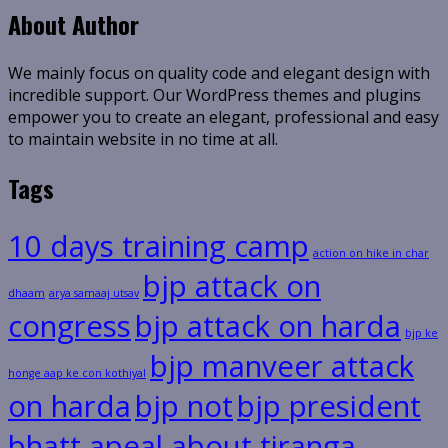
About Author
We mainly focus on quality code and elegant design with
incredible support. Our WordPress themes and plugins
empower you to create an elegant, professional and easy
to maintain website in no time at all.
Tags
10 days training camp
action on hike in char
bjp attack on
dhaam
arya samaaj utsav
congress
bjp attack on harda
bjp ke
bjp manveer attack
honge aap ke con kothiyal
on harda
bjp not
bjp president
bhatt apeal about tiranga