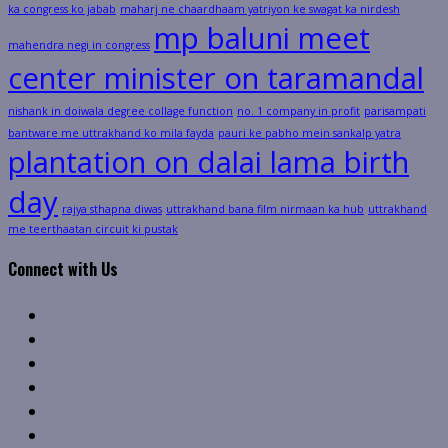
ka congress ko jabab
maharj ne chaardhaam yatriyon ke swagat ka nirdesh
mp baluni meet
mahendra negi in congress
center minister on taramandal
nishank in doiwala degree collage function
no. 1 company in profit
parisampati
bantware me uttrakhand ko mila fayda
pauri ke pabho mein sankalp yatra
plantation on dalai lama birth
day
rajya sthapna diwas
uttrakhand bana film nirmaan ka hub
uttrakhand
me teerthaatan circuit ki pustak
Connect with Us
Facebook
Twitter
Linkedin
VK
Youtube
Instagram