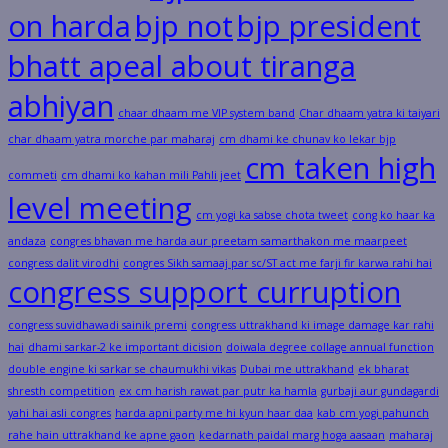
on harda
bjp not
bjp president
bhatt apeal about tiranga
abhiyan
chaar dhaam me VIP system band
Char dhaam yatra ki taiyari
char dhaam yatra morche par maharaj
cm dhami ke chunav ko lekar bjp
cm taken high
commeti
cm dhami ko kahan mili Pahli jeet
level meeting
cm yogi ka sabse chota tweet
cong ko haar ka
andaza
congres bhavan me harda aur preetam samarthakon me maarpeet
congress dalit virodhi
congres Sikh samaaj par sc/ST act me farji fir karwa rahi hai
congress support curruption
congress suvidhawadi sainik premi
congress uttrakhand ki image damage kar rahi
hai
dhami sarkar-2 ke important dicision
doiwala degree collage annual function
double engine ki sarkar se chaumukhi vikas
Dubai me uttrakhand
ek bharat
shresth competition
ex cm harish rawat par putr ka hamla
gurbaji aur gundagardi
yahi hai asli congres
harda apni party me hi kyun haar daa
kab cm yogi pahunch
rahe hain uttrakhand ke apne gaon
kedarnath paidal marg hoga aasaan
maharaj