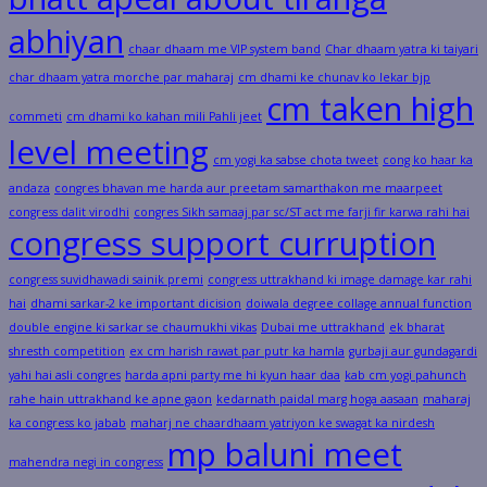
abhiyan
chaar dhaam me VIP system band
Char dhaam yatra ki taiyari
char dhaam yatra morche par maharaj
cm dhami ke chunav ko lekar bjp
cm taken high
commeti
cm dhami ko kahan mili Pahli jeet
level meeting
cm yogi ka sabse chota tweet
cong ko haar ka
andaza
congres bhavan me harda aur preetam samarthakon me maarpeet
congress dalit virodhi
congres Sikh samaaj par sc/ST act me farji fir karwa rahi hai
congress support curruption
congress suvidhawadi sainik premi
congress uttrakhand ki image damage kar rahi
hai
dhami sarkar-2 ke important dicision
doiwala degree collage annual function
double engine ki sarkar se chaumukhi vikas
Dubai me uttrakhand
ek bharat
shresth competition
ex cm harish rawat par putr ka hamla
gurbaji aur gundagardi
yahi hai asli congres
harda apni party me hi kyun haar daa
kab cm yogi pahunch
rahe hain uttrakhand ke apne gaon
kedarnath paidal marg hoga aasaan
maharaj
ka congress ko jabab
maharj ne chaardhaam yatriyon ke swagat ka nirdesh
mp baluni meet
mahendra negi in congress