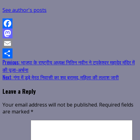
See author's posts
Facebook
Mastodon
Email
Continue
Previous:
भाजपा के राष्ट्रीय अध्यक्ष नितिन नवीन ने टपकेश्वर महादेव मंदिर में
Share
की पूजा-अर्चना
Reading
Next:
गंगा में डूबे मेरठ निवासी का शव बरामद, महिला की तलाश जारी
Leave a Reply
Your email address will not be published.
Required fields
are marked
*