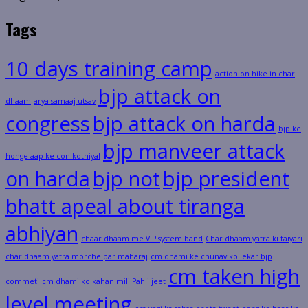
Tags
10 days training camp
action on hike in char
bjp attack on
dhaam
arya samaaj utsav
congress
bjp attack on harda
bjp ke
bjp manveer attack
honge aap ke con kothiyal
on harda
bjp not
bjp president
bhatt apeal about tiranga
abhiyan
chaar dhaam me VIP system band
Char dhaam yatra ki taiyari
char dhaam yatra morche par maharaj
cm dhami ke chunav ko lekar bjp
cm taken high
commeti
cm dhami ko kahan mili Pahli jeet
level meeting