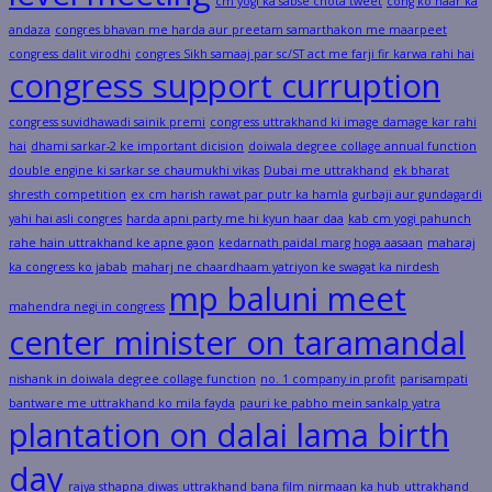
cm yogi ka sabse chota tweet
cong ko haar ka
andaza
congres bhavan me harda aur preetam samarthakon me maarpeet
congress dalit virodhi
congres Sikh samaaj par sc/ST act me farji fir karwa rahi hai
congress support curruption
congress suvidhawadi sainik premi
congress uttrakhand ki image damage kar rahi
hai
dhami sarkar-2 ke important dicision
doiwala degree collage annual function
double engine ki sarkar se chaumukhi vikas
Dubai me uttrakhand
ek bharat
shresth competition
ex cm harish rawat par putr ka hamla
gurbaji aur gundagardi
yahi hai asli congres
harda apni party me hi kyun haar daa
kab cm yogi pahunch
rahe hain uttrakhand ke apne gaon
kedarnath paidal marg hoga aasaan
maharaj
ka congress ko jabab
maharj ne chaardhaam yatriyon ke swagat ka nirdesh
mp baluni meet
mahendra negi in congress
center minister on taramandal
nishank in doiwala degree collage function
no. 1 company in profit
parisampati
bantware me uttrakhand ko mila fayda
pauri ke pabho mein sankalp yatra
plantation on dalai lama birth
day
rajya sthapna diwas
uttrakhand bana film nirmaan ka hub
uttrakhand