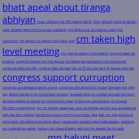
bhatt apeal about tiranga
abhiyan
chaar dhaam me VIP system band
Char dhaam yatra ki taiyari
char dhaam yatra morche par maharaj
cm dhami ke chunav ko lekar bjp
cm taken high
commeti
cm dhami ko kahan mili Pahli jeet
level meeting
cm yogi ka sabse chota tweet
cong ko haar ka
andaza
congres bhavan me harda aur preetam samarthakon me maarpeet
congress dalit virodhi
congres Sikh samaaj par sc/ST act me farji fir karwa rahi hai
congress support curruption
congress suvidhawadi sainik premi
congress uttrakhand ki image damage kar rahi
hai
dhami sarkar-2 ke important dicision
doiwala degree collage annual function
double engine ki sarkar se chaumukhi vikas
Dubai me uttrakhand
ek bharat
shresth competition
ex cm harish rawat par putr ka hamla
gurbaji aur gundagardi
yahi hai asli congres
harda apni party me hi kyun haar daa
kab cm yogi pahunch
rahe hain uttrakhand ke apne gaon
kedarnath paidal marg hoga aasaan
maharaj
ka congress ko jabab
maharj ne chaardhaam yatriyon ke swagat ka nirdesh
mp baluni meet