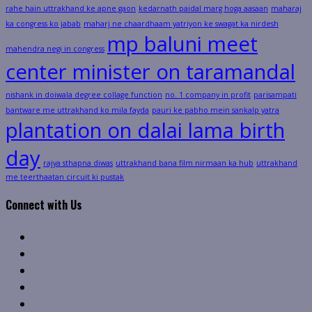
rahe hain uttrakhand ke apne gaon
kedarnath paidal marg hoga aasaan
maharaj
ka congress ko jabab
maharj ne chaardhaam yatriyon ke swagat ka nirdesh
mp baluni meet
mahendra negi in congress
center minister on taramandal
nishank in doiwala degree collage function
no. 1 company in profit
parisampati
bantware me uttrakhand ko mila fayda
pauri ke pabho mein sankalp yatra
plantation on dalai lama birth
day
rajya sthapna diwas
uttrakhand bana film nirmaan ka hub
uttrakhand
me teerthaatan circuit ki pustak
Connect with Us
Facebook
Twitter
Linkedin
VK
Youtube