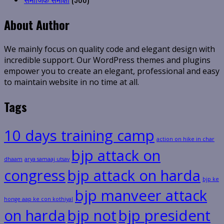
About Author
We mainly focus on quality code and elegant design with
incredible support. Our WordPress themes and plugins
empower you to create an elegant, professional and easy
to maintain website in no time at all.
Tags
10 days training camp
action on hike in char
bjp attack on
dhaam
arya samaaj utsav
congress
bjp attack on harda
bjp ke
bjp manveer attack
honge aap ke con kothiyal
on harda
bjp not
bjp president