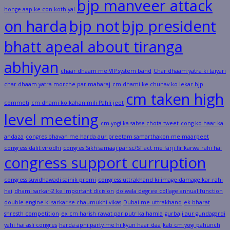
bjp manveer attack
honge aap ke con kothiyal
on harda
bjp not
bjp president
bhatt apeal about tiranga
abhiyan
chaar dhaam me VIP system band
Char dhaam yatra ki taiyari
char dhaam yatra morche par maharaj
cm dhami ke chunav ko lekar bjp
cm taken high
commeti
cm dhami ko kahan mili Pahli jeet
level meeting
cm yogi ka sabse chota tweet
cong ko haar ka
andaza
congres bhavan me harda aur preetam samarthakon me maarpeet
congress dalit virodhi
congres Sikh samaaj par sc/ST act me farji fir karwa rahi hai
congress support curruption
congress suvidhawadi sainik premi
congress uttrakhand ki image damage kar rahi
hai
dhami sarkar-2 ke important dicision
doiwala degree collage annual function
double engine ki sarkar se chaumukhi vikas
Dubai me uttrakhand
ek bharat
shresth competition
ex cm harish rawat par putr ka hamla
gurbaji aur gundagardi
yahi hai asli congres
harda apni party me hi kyun haar daa
kab cm yogi pahunch