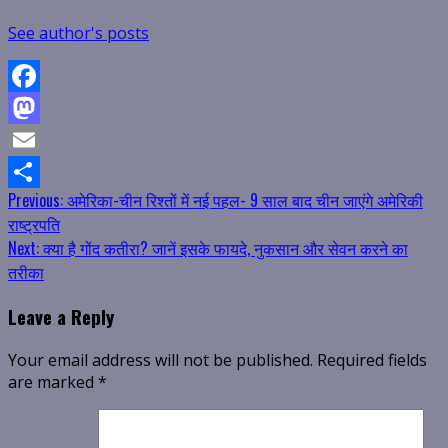
See author's posts
Facebook
Mastodon
Email
Continue
Previous:
अमेरिका-चीन रिश्तों में नई पहल- 9 साल बाद चीन जाएंगे अमेरिकी
Share
राष्ट्रपति
Reading
Next:
क्या है गोंद कतीरा? जानें इसके फायदे, नुकसान और सेवन करने का
तरीका
Leave a Reply
Your email address will not be published.
Required fields
are marked
*