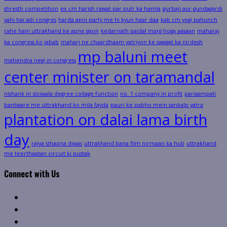
shresth competition
ex cm harish rawat par putr ka hamla
gurbaji aur gundagardi
yahi hai asli congres
harda apni party me hi kyun haar daa
kab cm yogi pahunch
rahe hain uttrakhand ke apne gaon
kedarnath paidal marg hoga aasaan
maharaj
ka congress ko jabab
maharj ne chaardhaam yatriyon ke swagat ka nirdesh
mp baluni meet
mahendra negi in congress
center minister on taramandal
nishank in doiwala degree collage function
no. 1 company in profit
parisampati
bantware me uttrakhand ko mila fayda
pauri ke pabho mein sankalp yatra
plantation on dalai lama birth
day
rajya sthapna diwas
uttrakhand bana film nirmaan ka hub
uttrakhand
me teerthaatan circuit ki pustak
Connect with Us
Facebook
Twitter
Linkedin