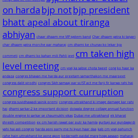
on harda
bjp not
bjp president
bhatt apeal about tiranga
abhiyan
chaar dhaam me VIP system band
Char dhaam yatra ki taiyari
char dhaam yatra morche par maharaj
cm dhami ke chunav ko lekar bjp
cm taken high
commeti
cm dhami ko kahan mili Pahli jeet
level meeting
cm yogi ka sabse chota tweet
cong ko haar ka
andaza
congres bhavan me harda aur preetam samarthakon me maarpeet
congress dalit virodhi
congres Sikh samaaj par sc/ST act me farji fir karwa rahi hai
congress support curruption
congress suvidhawadi sainik premi
congress uttrakhand ki image damage kar rahi
hai
dhami sarkar-2 ke important dicision
doiwala degree collage annual function
double engine ki sarkar se chaumukhi vikas
Dubai me uttrakhand
ek bharat
shresth competition
ex cm harish rawat par putr ka hamla
gurbaji aur gundagardi
yahi hai asli congres
harda apni party me hi kyun haar daa
kab cm yogi pahunch
rahe hain uttrakhand ke apne gaon
kedarnath paidal marg hoga aasaan
maharaj