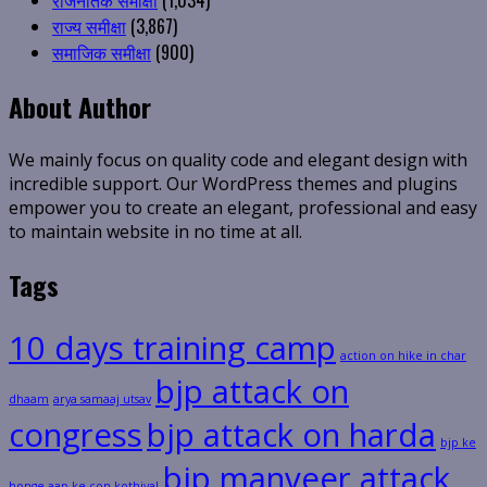
राजनैतिक समीक्षा
(1,034)
राज्य समीक्षा
(3,867)
समाजिक समीक्षा
(900)
About Author
We mainly focus on quality code and elegant design with
incredible support. Our WordPress themes and plugins
empower you to create an elegant, professional and easy
to maintain website in no time at all.
Tags
10 days training camp
action on hike in char
bjp attack on
dhaam
arya samaaj utsav
congress
bjp attack on harda
bjp ke
bjp manveer attack
honge aap ke con kothiyal