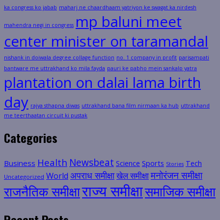
ka congress ko jabab
maharj ne chaardhaam yatriyon ke swagat ka nirdesh
mp baluni meet
mahendra negi in congress
center minister on taramandal
nishank in doiwala degree collage function
no. 1 company in profit
parisampati
bantware me uttrakhand ko mila fayda
pauri ke pabho mein sankalp yatra
plantation on dalai lama birth
day
rajya sthapna diwas
uttrakhand bana film nirmaan ka hub
uttrakhand
me teerthaatan circuit ki pustak
Categories
Health
Newsbeat
Business
Science
Sports
Tech
Stories
मनोरंजन समीक्षा
अपराध समीक्षा
खेल समीक्षा
World
Uncategorized
राज्य समीक्षा
राजनैतिक समीक्षा
समाजिक समीक्षा
Recent Posts