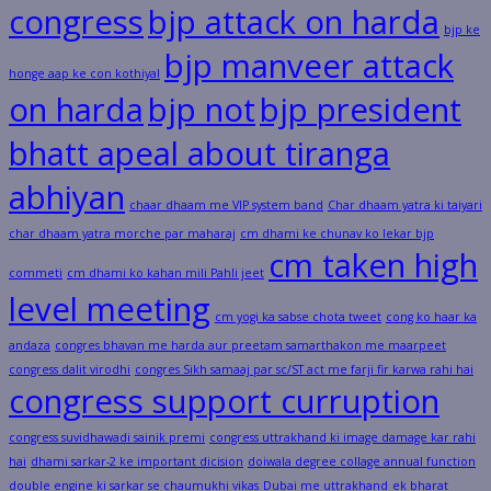
congress
bjp attack on harda
bjp ke
bjp manveer attack
honge aap ke con kothiyal
on harda
bjp not
bjp president
bhatt apeal about tiranga
abhiyan
chaar dhaam me VIP system band
Char dhaam yatra ki taiyari
char dhaam yatra morche par maharaj
cm dhami ke chunav ko lekar bjp
cm taken high
commeti
cm dhami ko kahan mili Pahli jeet
level meeting
cm yogi ka sabse chota tweet
cong ko haar ka
andaza
congres bhavan me harda aur preetam samarthakon me maarpeet
congress dalit virodhi
congres Sikh samaaj par sc/ST act me farji fir karwa rahi hai
congress support curruption
congress suvidhawadi sainik premi
congress uttrakhand ki image damage kar rahi
hai
dhami sarkar-2 ke important dicision
doiwala degree collage annual function
double engine ki sarkar se chaumukhi vikas
Dubai me uttrakhand
ek bharat