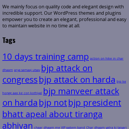
We mainly focus on quality code and elegant design with
incredible support. Our WordPress themes and plugins
empower you to create an elegant, professional and easy
to maintain website in no time at all.
Tags
10 days training camp
action on hike in char
bjp attack on
dhaam
arya samaaj utsav
congress
bjp attack on harda
bjp ke
bjp manveer attack
honge aap ke con kothiyal
on harda
bjp not
bjp president
bhatt apeal about tiranga
abhiyan
chaar dhaam me VIP system band
Char dhaam yatra ki taiyari