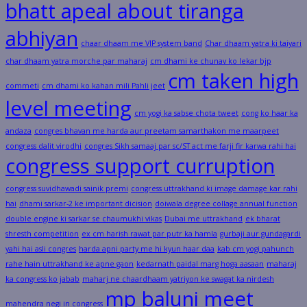
bhatt apeal about tiranga
abhiyan
chaar dhaam me VIP system band
Char dhaam yatra ki taiyari
char dhaam yatra morche par maharaj
cm dhami ke chunav ko lekar bjp
cm taken high
commeti
cm dhami ko kahan mili Pahli jeet
level meeting
cm yogi ka sabse chota tweet
cong ko haar ka
andaza
congres bhavan me harda aur preetam samarthakon me maarpeet
congress dalit virodhi
congres Sikh samaaj par sc/ST act me farji fir karwa rahi hai
congress support curruption
congress suvidhawadi sainik premi
congress uttrakhand ki image damage kar rahi
hai
dhami sarkar-2 ke important dicision
doiwala degree collage annual function
double engine ki sarkar se chaumukhi vikas
Dubai me uttrakhand
ek bharat
shresth competition
ex cm harish rawat par putr ka hamla
gurbaji aur gundagardi
yahi hai asli congres
harda apni party me hi kyun haar daa
kab cm yogi pahunch
rahe hain uttrakhand ke apne gaon
kedarnath paidal marg hoga aasaan
maharaj
ka congress ko jabab
maharj ne chaardhaam yatriyon ke swagat ka nirdesh
mp baluni meet
mahendra negi in congress