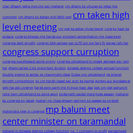
char dhaam yatra morche par maharaj
cm dhami ke chunav ko lekar bjp
cm taken high
commeti
cm dhami ko kahan mili Pahli jeet
level meeting
cm yogi ka sabse chota tweet
cong ko haar ka
andaza
congres bhavan me harda aur preetam samarthakon me maarpeet
congress dalit virodhi
congres Sikh samaaj par sc/ST act me farji fir karwa rahi hai
congress support curruption
congress suvidhawadi sainik premi
congress uttrakhand ki image damage kar rahi
hai
dhami sarkar-2 ke important dicision
doiwala degree collage annual function
double engine ki sarkar se chaumukhi vikas
Dubai me uttrakhand
ek bharat
shresth competition
ex cm harish rawat par putr ka hamla
gurbaji aur gundagardi
yahi hai asli congres
harda apni party me hi kyun haar daa
kab cm yogi pahunch
rahe hain uttrakhand ke apne gaon
kedarnath paidal marg hoga aasaan
maharaj
ka congress ko jabab
maharj ne chaardhaam yatriyon ke swagat ka nirdesh
mp baluni meet
mahendra negi in congress
center minister on taramandal
nishank in doiwala degree collage function
no. 1 company in profit
parisampati