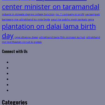
center minister on taramandal
nishank in doiwala degree collage function
no. 1 company in profit
parisampati
bantware me uttrakhand ko mila fayda
pauri ke pabho mein sankalp yatra
plantation on dalai lama birth
day
rajya sthapna diwas
uttrakhand bana film nirmaan ka hub
uttrakhand
me teerthaatan circuit ki pustak
Connect with Us
Facebook
Twitter
Linkedin
VK
Youtube
Instagram
Categories