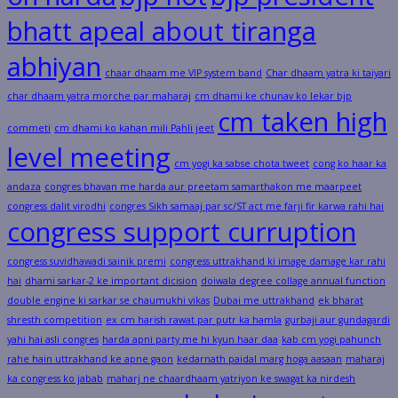
bhatt apeal about tiranga
abhiyan
chaar dhaam me VIP system band
Char dhaam yatra ki taiyari
char dhaam yatra morche par maharaj
cm dhami ke chunav ko lekar bjp
cm taken high
commeti
cm dhami ko kahan mili Pahli jeet
level meeting
cm yogi ka sabse chota tweet
cong ko haar ka
andaza
congres bhavan me harda aur preetam samarthakon me maarpeet
congress dalit virodhi
congres Sikh samaaj par sc/ST act me farji fir karwa rahi hai
congress support curruption
congress suvidhawadi sainik premi
congress uttrakhand ki image damage kar rahi
hai
dhami sarkar-2 ke important dicision
doiwala degree collage annual function
double engine ki sarkar se chaumukhi vikas
Dubai me uttrakhand
ek bharat
shresth competition
ex cm harish rawat par putr ka hamla
gurbaji aur gundagardi
yahi hai asli congres
harda apni party me hi kyun haar daa
kab cm yogi pahunch
rahe hain uttrakhand ke apne gaon
kedarnath paidal marg hoga aasaan
maharaj
ka congress ko jabab
maharj ne chaardhaam yatriyon ke swagat ka nirdesh