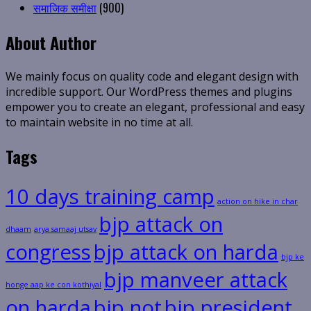
समाजिक समीक्षा
(900)
About Author
We mainly focus on quality code and elegant design with
incredible support. Our WordPress themes and plugins
empower you to create an elegant, professional and easy
to maintain website in no time at all.
Tags
10 days training camp
action on hike in char
bjp attack on
dhaam
arya samaaj utsav
congress
bjp attack on harda
bjp ke
bjp manveer attack
honge aap ke con kothiyal
on harda
bjp not
bjp president