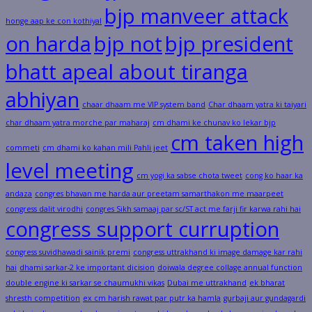
bjp manveer attack
honge aap ke con kothiyal
on harda
bjp not
bjp president
bhatt apeal about tiranga
abhiyan
chaar dhaam me VIP system band
Char dhaam yatra ki taiyari
char dhaam yatra morche par maharaj
cm dhami ke chunav ko lekar bjp
cm taken high
commeti
cm dhami ko kahan mili Pahli jeet
level meeting
cm yogi ka sabse chota tweet
cong ko haar ka
andaza
congres bhavan me harda aur preetam samarthakon me maarpeet
congress dalit virodhi
congres Sikh samaaj par sc/ST act me farji fir karwa rahi hai
congress support curruption
congress suvidhawadi sainik premi
congress uttrakhand ki image damage kar rahi
hai
dhami sarkar-2 ke important dicision
doiwala degree collage annual function
double engine ki sarkar se chaumukhi vikas
Dubai me uttrakhand
ek bharat
shresth competition
ex cm harish rawat par putr ka hamla
gurbaji aur gundagardi