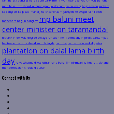
yahi hai asli congres
harda apni party me hi kyun haar daa
kab cm yogi pahunch
rahe hain uttrakhand ke apne gaon
kedarnath paidal marg hoga aasaan
maharaj
ka congress ko jabab
maharj ne chaardhaam yatriyon ke swagat ka nirdesh
mp baluni meet
mahendra negi in congress
center minister on taramandal
nishank in doiwala degree collage function
no. 1 company in profit
parisampati
bantware me uttrakhand ko mila fayda
pauri ke pabho mein sankalp yatra
plantation on dalai lama birth
day
rajya sthapna diwas
uttrakhand bana film nirmaan ka hub
uttrakhand
me teerthaatan circuit ki pustak
Connect with Us
Facebook
Twitter
Linkedin
VK
Youtube