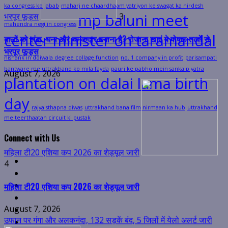
ka congress ko jabab
maharj ne chaardhaam yatriyon ke swagat ka nirdesh
mp baluni meet
August 7, 2026
mahendra negi in congress
center minister on taramandal
nishank in doiwala degree collage function
no. 1 company in profit
parisampati
bantware me uttrakhand ko mila fayda
pauri ke pabho mein sankalp yatra
plantation on dalai lama birth
महिला टी20 एशिया कप 2026 का शेड्यूल जारी
day
rajya sthapna diwas
uttrakhand bana film nirmaan ka hub
uttrakhand
4
me teerthaatan circuit ki pustak
महिला टी20 एशिया कप 2026 का शेड्यूल जारी
Connect with Us
August 7, 2026
Facebook
उफान पर गंगा और अलकनंदा, 132 सड़कें बंद, 5 जिलों में येलो अलर्ट जारी
Twitter
Linkedin
VK
Youtube
Instagram