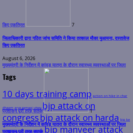
जिलाधिकारी द्वारा गठित जांच समिति ने किया तत्काल मौका मुआयना, दस्तावेज
किए एकत्रित
August 6, 2026
मुख्यमंत्री के निर्देशन में कांवड़ यात्रा के दौरान स्वास्थ्य व्यवस्थाओं पर जिला
Tags
प्रशासन पूरी तरह सतर्क
1
10 days training camp
मुख्यमंत्री के निर्देशन में कांवड़ यात्रा के दौरान स्वास्थ्य व्यवस्थाओं पर जिला
action on hike in char
प्रशासन पूरी तरह सतर्क
bjp attack on
dhaam
arya samaaj utsav
August 7, 2026
congress
bjp attack on harda
वित्तीय समावेशन से ग्रामीण महिलाओं को आर्थिक रूप से सशक्त बनाने पर जोर
bjp ke
bjp manveer attack
honge aap ke con kothiyal