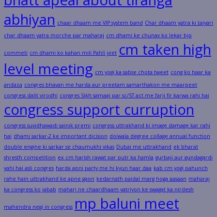
abhiyan
chaar dhaam me VIP system band
Char dhaam yatra ki taiyari
char dhaam yatra morche par maharaj
cm dhami ke chunav ko lekar bjp
cm taken high
commeti
cm dhami ko kahan mili Pahli jeet
level meeting
cm yogi ka sabse chota tweet
cong ko haar ka
andaza
congres bhavan me harda aur preetam samarthakon me maarpeet
congress dalit virodhi
congres Sikh samaaj par sc/ST act me farji fir karwa rahi hai
congress support curruption
congress suvidhawadi sainik premi
congress uttrakhand ki image damage kar rahi
hai
dhami sarkar-2 ke important dicision
doiwala degree collage annual function
double engine ki sarkar se chaumukhi vikas
Dubai me uttrakhand
ek bharat
shresth competition
ex cm harish rawat par putr ka hamla
gurbaji aur gundagardi
yahi hai asli congres
harda apni party me hi kyun haar daa
kab cm yogi pahunch
rahe hain uttrakhand ke apne gaon
kedarnath paidal marg hoga aasaan
maharaj
ka congress ko jabab
maharj ne chaardhaam yatriyon ke swagat ka nirdesh
mp baluni meet
mahendra negi in congress