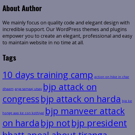
About Author
We mainly focus on quality code and elegant design with
incredible support. Our WordPress themes and plugins
empower you to create an elegant, professional and easy
to maintain website in no time at all.
Tags
10 days training camp
action on hike in char
bjp attack on
dhaam
arya samaaj utsav
congress
bjp attack on harda
bjp ke
bjp manveer attack
honge aap ke con kothiyal
on harda
bjp not
bjp president
bhatt apeal about tiranga