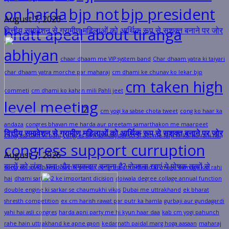
on harda
bjp not
bjp president
bhatt apeal about tiranga
abhiyan
2
chaar dhaam me VIP system band
Char dhaam yatra ki taiyari
char dhaam yatra morche par maharaj
cm dhami ke chunav ko lekar bjp
वित्तीय समावेशन से ग्रामीण महिलाओं को आर्थिक रूप से सशक्त बनाने पर जोर
cm taken high
commeti
cm dhami ko kahan mili Pahli jeet
August 7, 2026
level meeting
बालों को लंबा, घना और चमकदार बनाना है? रोजाना खाएं ये पोषक तत्वों से
cm yogi ka sabse chota tweet
cong ko haar ka
andaza
congres bhavan me harda aur preetam samarthakon me maarpeet
congress dalit virodhi
congres Sikh samaaj par sc/ST act me farji fir karwa rahi hai
congress support curruption
congress suvidhawadi sainik premi
congress uttrakhand ki image damage kar rahi
hai
dhami sarkar-2 ke important dicision
doiwala degree collage annual function
भरपूर फूड्स
3
double engine ki sarkar se chaumukhi vikas
Dubai me uttrakhand
ek bharat
shresth competition
ex cm harish rawat par putr ka hamla
gurbaji aur gundagardi
बालों को लंबा, घना और चमकदार बनाना है? रोजाना खाएं ये पोषक तत्वों से
yahi hai asli congres
harda apni party me hi kyun haar daa
kab cm yogi pahunch
rahe hain uttrakhand ke apne gaon
kedarnath paidal marg hoga aasaan
maharaj
भरपूर फूड्स