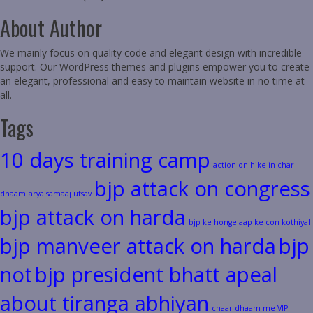
About Author
We mainly focus on quality code and elegant design with incredible
support. Our WordPress themes and plugins empower you to create
an elegant, professional and easy to maintain website in no time at
all.
Tags
10 days training camp
action on hike in char
bjp attack on congress
dhaam
arya samaaj utsav
bjp attack on harda
bjp ke honge aap ke con kothiyal
bjp manveer attack on harda
bjp
not
bjp president bhatt apeal
about tiranga abhiyan
chaar dhaam me VIP