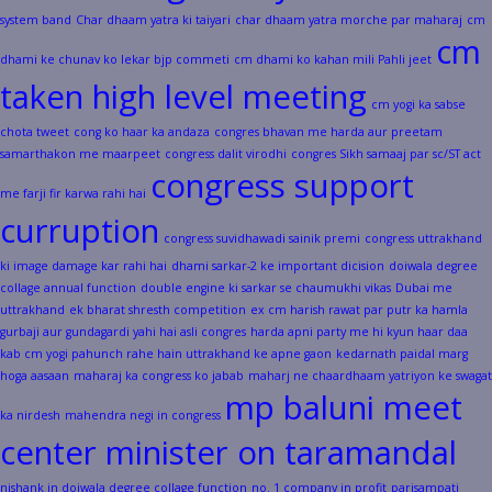
system band
Char dhaam yatra ki taiyari
char dhaam yatra morche par maharaj
cm
cm
dhami ke chunav ko lekar bjp commeti
cm dhami ko kahan mili Pahli jeet
taken high level meeting
cm yogi ka sabse
chota tweet
cong ko haar ka andaza
congres bhavan me harda aur preetam
samarthakon me maarpeet
congress dalit virodhi
congres Sikh samaaj par sc/ST act
congress support
me farji fir karwa rahi hai
curruption
congress suvidhawadi sainik premi
congress uttrakhand
ki image damage kar rahi hai
dhami sarkar-2 ke important dicision
doiwala degree
collage annual function
double engine ki sarkar se chaumukhi vikas
Dubai me
uttrakhand
ek bharat shresth competition
ex cm harish rawat par putr ka hamla
gurbaji aur gundagardi yahi hai asli congres
harda apni party me hi kyun haar daa
kab cm yogi pahunch rahe hain uttrakhand ke apne gaon
kedarnath paidal marg
hoga aasaan
maharaj ka congress ko jabab
maharj ne chaardhaam yatriyon ke swagat
mp baluni meet
ka nirdesh
mahendra negi in congress
center minister on taramandal
nishank in doiwala degree collage function
no. 1 company in profit
parisampati