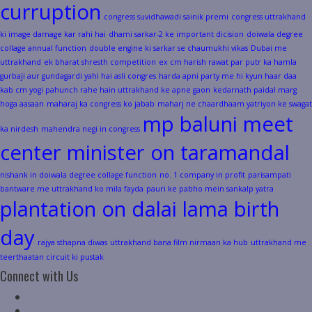
curruption
congress suvidhawadi sainik premi
congress uttrakhand
ki image damage kar rahi hai
dhami sarkar-2 ke important dicision
doiwala degree
collage annual function
double engine ki sarkar se chaumukhi vikas
Dubai me
uttrakhand
ek bharat shresth competition
ex cm harish rawat par putr ka hamla
gurbaji aur gundagardi yahi hai asli congres
harda apni party me hi kyun haar daa
kab cm yogi pahunch rahe hain uttrakhand ke apne gaon
kedarnath paidal marg
hoga aasaan
maharaj ka congress ko jabab
maharj ne chaardhaam yatriyon ke swagat
mp baluni meet
ka nirdesh
mahendra negi in congress
center minister on taramandal
nishank in doiwala degree collage function
no. 1 company in profit
parisampati
bantware me uttrakhand ko mila fayda
pauri ke pabho mein sankalp yatra
plantation on dalai lama birth
day
rajya sthapna diwas
uttrakhand bana film nirmaan ka hub
uttrakhand me
teerthaatan circuit ki pustak
Connect with Us
Facebook
Twitter