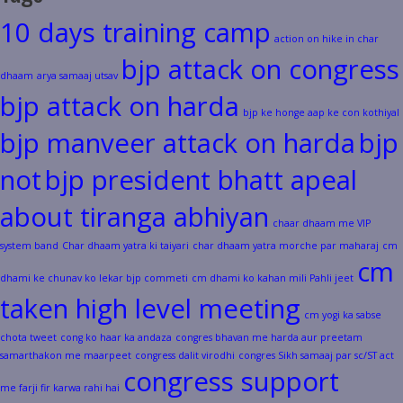
10 days training camp
action on hike in char
bjp attack on congress
dhaam
arya samaaj utsav
bjp attack on harda
bjp ke honge aap ke con kothiyal
bjp manveer attack on harda
bjp
not
bjp president bhatt apeal
about tiranga abhiyan
chaar dhaam me VIP
system band
Char dhaam yatra ki taiyari
char dhaam yatra morche par maharaj
cm
cm
dhami ke chunav ko lekar bjp commeti
cm dhami ko kahan mili Pahli jeet
taken high level meeting
cm yogi ka sabse
chota tweet
cong ko haar ka andaza
congres bhavan me harda aur preetam
samarthakon me maarpeet
congress dalit virodhi
congres Sikh samaaj par sc/ST act
congress support
me farji fir karwa rahi hai