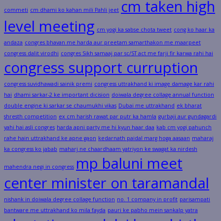
cm taken high
commeti
cm dhami ko kahan mili Pahli jeet
level meeting
cm yogi ka sabse chota tweet
cong ko haar ka
andaza
congres bhavan me harda aur preetam samarthakon me maarpeet
congress dalit virodhi
congres Sikh samaaj par sc/ST act me farji fir karwa rahi hai
congress support curruption
congress suvidhawadi sainik premi
congress uttrakhand ki image damage kar rahi
hai
dhami sarkar-2 ke important dicision
doiwala degree collage annual function
double engine ki sarkar se chaumukhi vikas
Dubai me uttrakhand
ek bharat
shresth competition
ex cm harish rawat par putr ka hamla
gurbaji aur gundagardi
yahi hai asli congres
harda apni party me hi kyun haar daa
kab cm yogi pahunch
rahe hain uttrakhand ke apne gaon
kedarnath paidal marg hoga aasaan
maharaj
ka congress ko jabab
maharj ne chaardhaam yatriyon ke swagat ka nirdesh
mp baluni meet
mahendra negi in congress
center minister on taramandal
nishank in doiwala degree collage function
no. 1 company in profit
parisampati
bantware me uttrakhand ko mila fayda
pauri ke pabho mein sankalp yatra