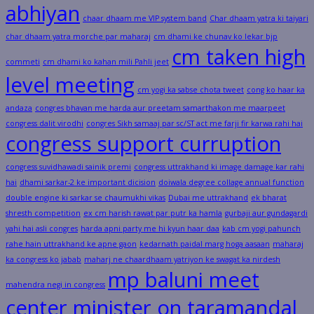
abhiyan
chaar dhaam me VIP system band
Char dhaam yatra ki taiyari
char dhaam yatra morche par maharaj
cm dhami ke chunav ko lekar bjp
cm taken high
commeti
cm dhami ko kahan mili Pahli jeet
level meeting
cm yogi ka sabse chota tweet
cong ko haar ka
andaza
congres bhavan me harda aur preetam samarthakon me maarpeet
congress dalit virodhi
congres Sikh samaaj par sc/ST act me farji fir karwa rahi hai
congress support curruption
congress suvidhawadi sainik premi
congress uttrakhand ki image damage kar rahi
hai
dhami sarkar-2 ke important dicision
doiwala degree collage annual function
double engine ki sarkar se chaumukhi vikas
Dubai me uttrakhand
ek bharat
shresth competition
ex cm harish rawat par putr ka hamla
gurbaji aur gundagardi
yahi hai asli congres
harda apni party me hi kyun haar daa
kab cm yogi pahunch
rahe hain uttrakhand ke apne gaon
kedarnath paidal marg hoga aasaan
maharaj
ka congress ko jabab
maharj ne chaardhaam yatriyon ke swagat ka nirdesh
mp baluni meet
mahendra negi in congress
center minister on taramandal