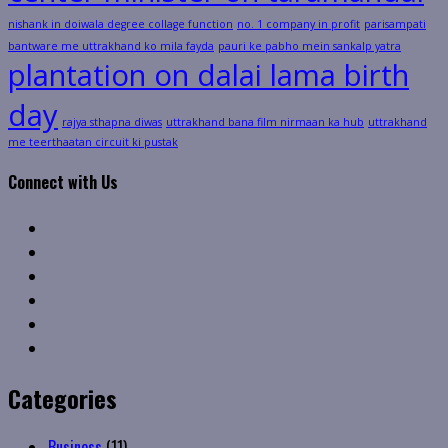
nishank in doiwala degree collage function
no. 1 company in profit
parisampati
bantware me uttrakhand ko mila fayda
pauri ke pabho mein sankalp yatra
plantation on dalai lama birth
day
rajya sthapna diwas
uttrakhand bana film nirmaan ka hub
uttrakhand
me teerthaatan circuit ki pustak
Connect with Us
Facebook
Twitter
Linkedin
VK
Youtube
Instagram
Categories
Business
(11)