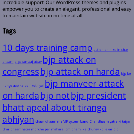
incredible support. Our WordPress themes and plugins
empower you to create an elegant, professional and easy
to maintain website in no time at all.
Tags
10 days training camp
action on hike in char
bjp attack on
dhaam
arya samaaj utsav
congress
bjp attack on harda
bjp ke
bjp manveer attack
honge aap ke con kothiyal
on harda
bjp not
bjp president
bhatt apeal about tiranga
abhiyan
chaar dhaam me VIP system band
Char dhaam yatra ki taiyari
char dhaam yatra morche par maharaj
cm dhami ke chunav ko lekar bjp