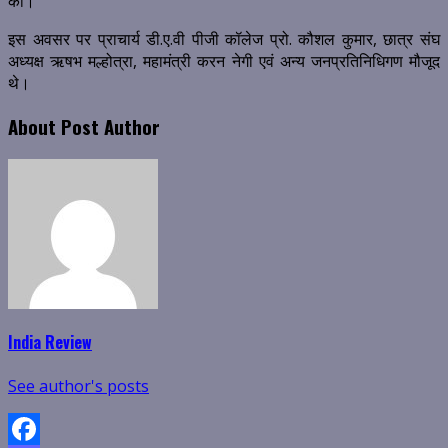
की।
इस अवसर पर प्राचार्य डी.ए.वी पीजी कॉलेज प्रो. कौशल कुमार, छात्र संघ
अध्यक्ष ऋषभ मल्होत्रा, महामंत्री करन नेगी एवं अन्य जनप्रतिनिधिगण मौजूद
थे।
About Post Author
India Review
See author's posts