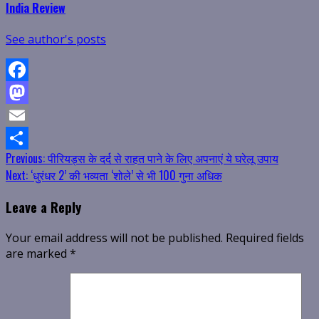
India Review
See author's posts
Facebook
Mastodon
Email
Continue
Previous:
पीरियड्स के दर्द से राहत पाने के लिए अपनाएं ये घरेलू उपाय
Share
Next:
‘धुरंधर 2’ की भव्यता ‘शोले’ से भी 100 गुना अधिक
Reading
Leave a Reply
Your email address will not be published.
Required fields
are marked
*