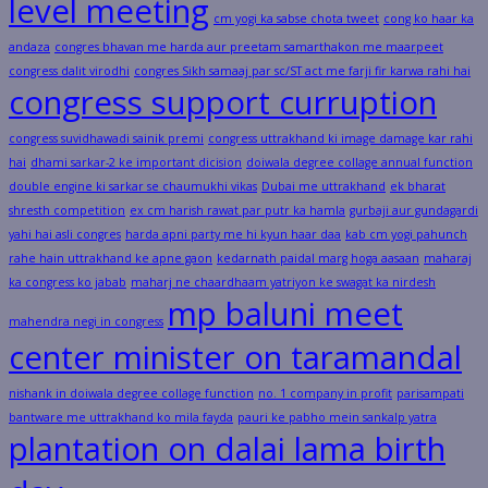
level meeting
cm yogi ka sabse chota tweet
cong ko haar ka
andaza
congres bhavan me harda aur preetam samarthakon me maarpeet
congress dalit virodhi
congres Sikh samaaj par sc/ST act me farji fir karwa rahi hai
congress support curruption
congress suvidhawadi sainik premi
congress uttrakhand ki image damage kar rahi
hai
dhami sarkar-2 ke important dicision
doiwala degree collage annual function
double engine ki sarkar se chaumukhi vikas
Dubai me uttrakhand
ek bharat
shresth competition
ex cm harish rawat par putr ka hamla
gurbaji aur gundagardi
yahi hai asli congres
harda apni party me hi kyun haar daa
kab cm yogi pahunch
rahe hain uttrakhand ke apne gaon
kedarnath paidal marg hoga aasaan
maharaj
ka congress ko jabab
maharj ne chaardhaam yatriyon ke swagat ka nirdesh
mp baluni meet
mahendra negi in congress
center minister on taramandal
nishank in doiwala degree collage function
no. 1 company in profit
parisampati
bantware me uttrakhand ko mila fayda
pauri ke pabho mein sankalp yatra
plantation on dalai lama birth