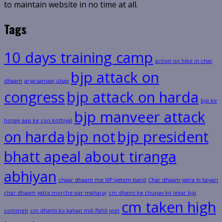
to maintain website in no time at all.
Tags
10 days training camp
action on hike in char
bjp attack on
dhaam
arya samaaj utsav
congress
bjp attack on harda
bjp ke
bjp manveer attack
honge aap ke con kothiyal
on harda
bjp not
bjp president
bhatt apeal about tiranga
abhiyan
chaar dhaam me VIP system band
Char dhaam yatra ki taiyari
char dhaam yatra morche par maharaj
cm dhami ke chunav ko lekar bjp
cm taken high
commeti
cm dhami ko kahan mili Pahli jeet