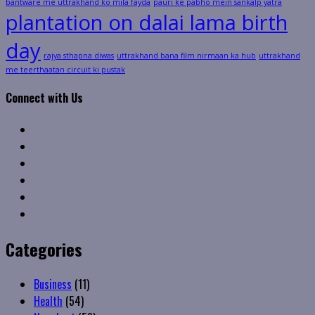
bantware me uttrakhand ko mila fayda
pauri ke pabho mein sankalp yatra
plantation on dalai lama birth
day
rajya sthapna diwas
uttrakhand bana film nirmaan ka hub
uttrakhand
me teerthaatan circuit ki pustak
Connect with Us
Facebook
Twitter
Linkedin
VK
Youtube
Instagram
Categories
Business
(11)
Health
(54)