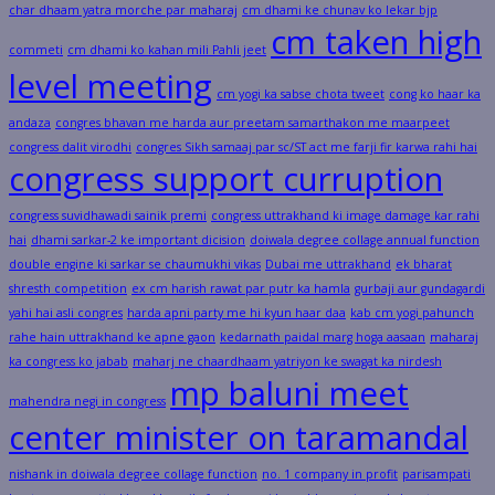
char dhaam yatra morche par maharaj
cm dhami ke chunav ko lekar bjp
cm taken high
commeti
cm dhami ko kahan mili Pahli jeet
level meeting
cm yogi ka sabse chota tweet
cong ko haar ka
andaza
congres bhavan me harda aur preetam samarthakon me maarpeet
congress dalit virodhi
congres Sikh samaaj par sc/ST act me farji fir karwa rahi hai
congress support curruption
congress suvidhawadi sainik premi
congress uttrakhand ki image damage kar rahi
hai
dhami sarkar-2 ke important dicision
doiwala degree collage annual function
double engine ki sarkar se chaumukhi vikas
Dubai me uttrakhand
ek bharat
shresth competition
ex cm harish rawat par putr ka hamla
gurbaji aur gundagardi
yahi hai asli congres
harda apni party me hi kyun haar daa
kab cm yogi pahunch
rahe hain uttrakhand ke apne gaon
kedarnath paidal marg hoga aasaan
maharaj
ka congress ko jabab
maharj ne chaardhaam yatriyon ke swagat ka nirdesh
mp baluni meet
mahendra negi in congress
center minister on taramandal
nishank in doiwala degree collage function
no. 1 company in profit
parisampati