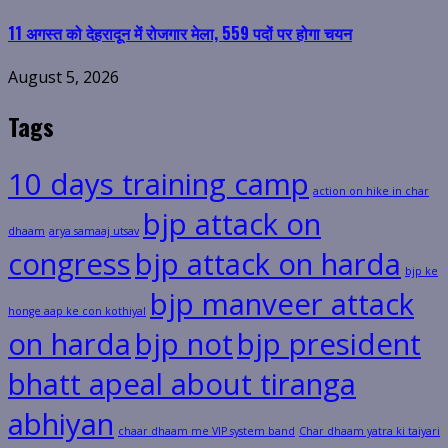
11 अगस्त को देहरादून में रोजगार मेला, 559 पदों पर होगा चयन
August 5, 2026
Tags
10 days training camp
action on hike in char
bjp attack on
dhaam
arya samaaj utsav
congress
bjp attack on harda
bjp ke
bjp manveer attack
honge aap ke con kothiyal
on harda
bjp not
bjp president
bhatt apeal about tiranga
abhiyan
chaar dhaam me VIP system band
Char dhaam yatra ki taiyari