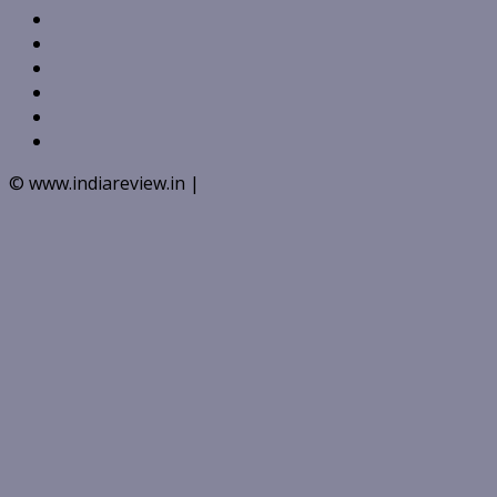
Facebook
Twitter
Linkedin
VK
Youtube
Instagram
© www.indiareview.in
|