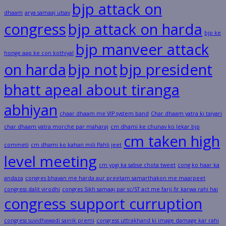
bjp attack on
dhaam
arya samaaj utsav
congress
bjp attack on harda
bjp ke
bjp manveer attack
honge aap ke con kothiyal
on harda
bjp not
bjp president
bhatt apeal about tiranga
abhiyan
chaar dhaam me VIP system band
Char dhaam yatra ki taiyari
char dhaam yatra morche par maharaj
cm dhami ke chunav ko lekar bjp
cm taken high
commeti
cm dhami ko kahan mili Pahli jeet
level meeting
cm yogi ka sabse chota tweet
cong ko haar ka
andaza
congres bhavan me harda aur preetam samarthakon me maarpeet
congress dalit virodhi
congres Sikh samaaj par sc/ST act me farji fir karwa rahi hai
congress support curruption
congress suvidhawadi sainik premi
congress uttrakhand ki image damage kar rahi