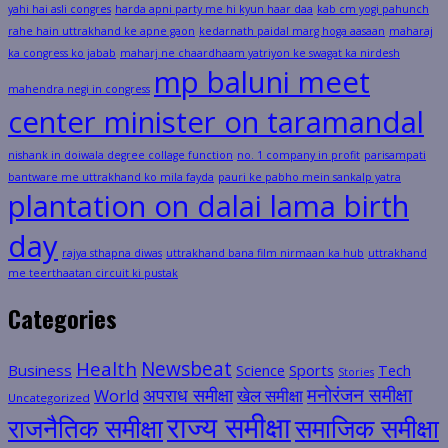
yahi hai asli congres
harda apni party me hi kyun haar daa
kab cm yogi pahunch
rahe hain uttrakhand ke apne gaon
kedarnath paidal marg hoga aasaan
maharaj
ka congress ko jabab
maharj ne chaardhaam yatriyon ke swagat ka nirdesh
mp baluni meet
mahendra negi in congress
center minister on taramandal
nishank in doiwala degree collage function
no. 1 company in profit
parisampati
bantware me uttrakhand ko mila fayda
pauri ke pabho mein sankalp yatra
plantation on dalai lama birth
day
rajya sthapna diwas
uttrakhand bana film nirmaan ka hub
uttrakhand
me teerthaatan circuit ki pustak
Categories
Health
Newsbeat
Business
Science
Sports
Tech
Stories
मनोरंजन समीक्षा
अपराध समीक्षा
खेल समीक्षा
World
Uncategorized
राज्य समीक्षा
राजनैतिक समीक्षा
समाजिक समीक्षा