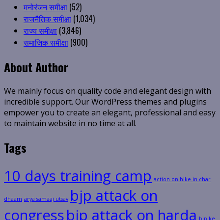
मनोरंजन समीक्षा
(52)
राजनैतिक समीक्षा
(1,034)
राज्य समीक्षा
(3,846)
समाजिक समीक्षा
(900)
About Author
We mainly focus on quality code and elegant design with
incredible support. Our WordPress themes and plugins
empower you to create an elegant, professional and easy
to maintain website in no time at all.
Tags
10 days training camp
action on hike in char
bjp attack on
dhaam
arya samaaj utsav
congress
bjp attack on harda
bjp ke