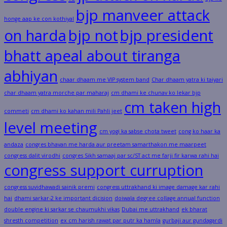
bjp manveer attack
honge aap ke con kothiyal
on harda
bjp not
bjp president
bhatt apeal about tiranga
abhiyan
chaar dhaam me VIP system band
Char dhaam yatra ki taiyari
char dhaam yatra morche par maharaj
cm dhami ke chunav ko lekar bjp
cm taken high
commeti
cm dhami ko kahan mili Pahli jeet
level meeting
cm yogi ka sabse chota tweet
cong ko haar ka
andaza
congres bhavan me harda aur preetam samarthakon me maarpeet
congress dalit virodhi
congres Sikh samaaj par sc/ST act me farji fir karwa rahi hai
congress support curruption
congress suvidhawadi sainik premi
congress uttrakhand ki image damage kar rahi
hai
dhami sarkar-2 ke important dicision
doiwala degree collage annual function
double engine ki sarkar se chaumukhi vikas
Dubai me uttrakhand
ek bharat
shresth competition
ex cm harish rawat par putr ka hamla
gurbaji aur gundagardi