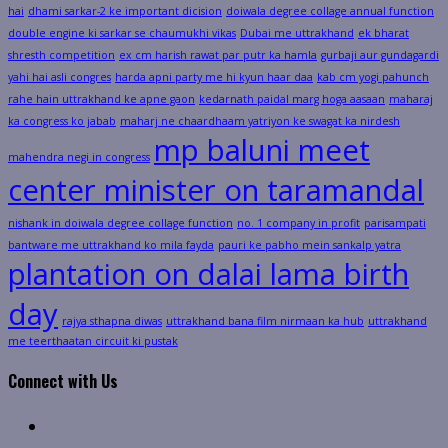
hai
dhami sarkar-2 ke important dicision
doiwala degree collage annual function
double engine ki sarkar se chaumukhi vikas
Dubai me uttrakhand
ek bharat
shresth competition
ex cm harish rawat par putr ka hamla
gurbaji aur gundagardi
yahi hai asli congres
harda apni party me hi kyun haar daa
kab cm yogi pahunch
rahe hain uttrakhand ke apne gaon
kedarnath paidal marg hoga aasaan
maharaj
ka congress ko jabab
maharj ne chaardhaam yatriyon ke swagat ka nirdesh
mp baluni meet
mahendra negi in congress
center minister on taramandal
nishank in doiwala degree collage function
no. 1 company in profit
parisampati
bantware me uttrakhand ko mila fayda
pauri ke pabho mein sankalp yatra
plantation on dalai lama birth
day
rajya sthapna diwas
uttrakhand bana film nirmaan ka hub
uttrakhand
me teerthaatan circuit ki pustak
Connect with Us
Facebook