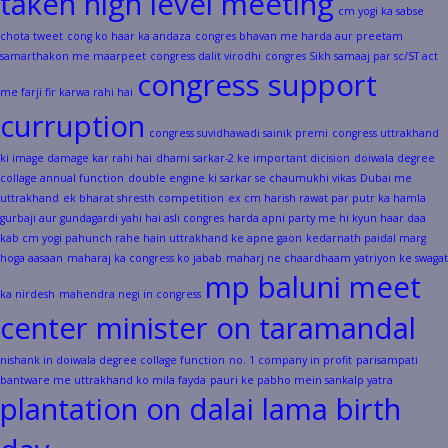
taken high level meeting
cm yogi ka sabse
chota tweet
cong ko haar ka andaza
congres bhavan me harda aur preetam
samarthakon me maarpeet
congress dalit virodhi
congres Sikh samaaj par sc/ST act
congress support
me farji fir karwa rahi hai
curruption
congress suvidhawadi sainik premi
congress uttrakhand
ki image damage kar rahi hai
dhami sarkar-2 ke important dicision
doiwala degree
collage annual function
double engine ki sarkar se chaumukhi vikas
Dubai me
uttrakhand
ek bharat shresth competition
ex cm harish rawat par putr ka hamla
gurbaji aur gundagardi yahi hai asli congres
harda apni party me hi kyun haar daa
kab cm yogi pahunch rahe hain uttrakhand ke apne gaon
kedarnath paidal marg
hoga aasaan
maharaj ka congress ko jabab
maharj ne chaardhaam yatriyon ke swagat
mp baluni meet
ka nirdesh
mahendra negi in congress
center minister on taramandal
nishank in doiwala degree collage function
no. 1 company in profit
parisampati
bantware me uttrakhand ko mila fayda
pauri ke pabho mein sankalp yatra
plantation on dalai lama birth