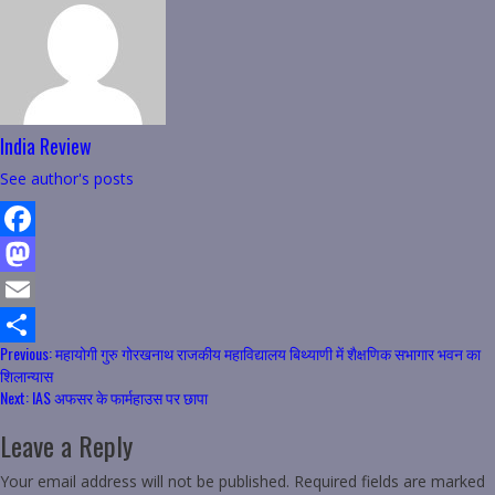
India Review
See author's posts
Facebook
Mastodon
Email
Continue
Previous:
महायोगी गुरु गोरखनाथ राजकीय महाविद्यालय बिथ्याणी में शैक्षणिक सभागार भवन का
Share
शिलान्यास
Reading
Next:
IAS अफसर के फार्महाउस पर छापा
Leave a Reply
Your email address will not be published.
Required fields are marked