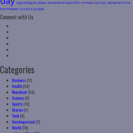
day
rajya sthapna diwas
uttrakhand bana film nirmaan ka hub
uttrakhand me
teerthaatan circuit ki pustak
Connect with Us
Facebook
Twitter
Linkedin
VK
Youtube
Instagram
Categories
Business
(11)
Health
(54)
Newsbeat
(59)
Science
(9)
Sports
(10)
Stories
(1)
Tech
(9)
Uncategorized
(2)
World
(19)