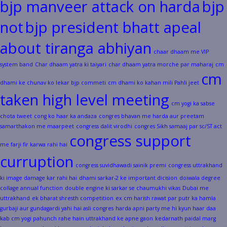
bjp manveer attack on harda
bjp
not
bjp president bhatt apeal
about tiranga abhiyan
chaar dhaam me VIP
system band
Char dhaam yatra ki taiyari
char dhaam yatra morche par maharaj
cm
cm
dhami ke chunav ko lekar bjp commeti
cm dhami ko kahan mili Pahli jeet
taken high level meeting
cm yogi ka sabse
chota tweet
cong ko haar ka andaza
congres bhavan me harda aur preetam
samarthakon me maarpeet
congress dalit virodhi
congres Sikh samaaj par sc/ST act
congress support
me farji fir karwa rahi hai
curruption
congress suvidhawadi sainik premi
congress uttrakhand
ki image damage kar rahi hai
dhami sarkar-2 ke important dicision
doiwala degree
collage annual function
double engine ki sarkar se chaumukhi vikas
Dubai me
uttrakhand
ek bharat shresth competition
ex cm harish rawat par putr ka hamla
gurbaji aur gundagardi yahi hai asli congres
harda apni party me hi kyun haar daa
kab cm yogi pahunch rahe hain uttrakhand ke apne gaon
kedarnath paidal marg