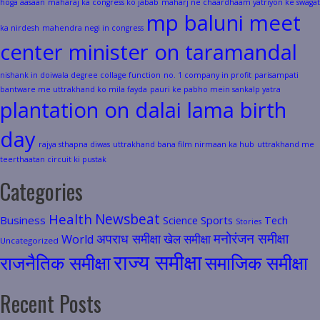
hoga aasaan
maharaj ka congress ko jabab
maharj ne chaardhaam yatriyon ke swagat
mp baluni meet
ka nirdesh
mahendra negi in congress
center minister on taramandal
nishank in doiwala degree collage function
no. 1 company in profit
parisampati
bantware me uttrakhand ko mila fayda
pauri ke pabho mein sankalp yatra
plantation on dalai lama birth
day
rajya sthapna diwas
uttrakhand bana film nirmaan ka hub
uttrakhand me
teerthaatan circuit ki pustak
Categories
Health
Newsbeat
Business
Science
Sports
Tech
Stories
मनोरंजन समीक्षा
अपराध समीक्षा
खेल समीक्षा
World
Uncategorized
राज्य समीक्षा
राजनैतिक समीक्षा
समाजिक समीक्षा
Recent Posts