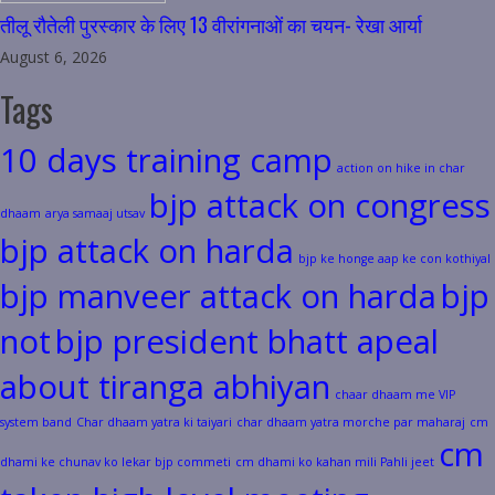
तीलू रौतेली पुरस्कार के लिए 13 वीरांगनाओं का चयन- रेखा आर्या
August 6, 2026
Tags
10 days training camp
action on hike in char
bjp attack on congress
dhaam
arya samaaj utsav
bjp attack on harda
bjp ke honge aap ke con kothiyal
bjp manveer attack on harda
bjp
not
bjp president bhatt apeal
about tiranga abhiyan
chaar dhaam me VIP
system band
Char dhaam yatra ki taiyari
char dhaam yatra morche par maharaj
cm
cm
dhami ke chunav ko lekar bjp commeti
cm dhami ko kahan mili Pahli jeet