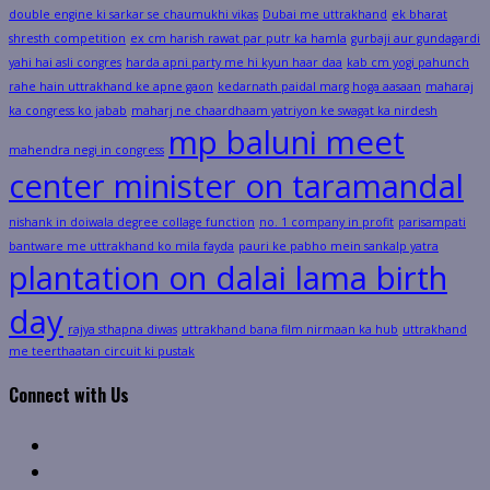
double engine ki sarkar se chaumukhi vikas
Dubai me uttrakhand
ek bharat
shresth competition
ex cm harish rawat par putr ka hamla
gurbaji aur gundagardi
yahi hai asli congres
harda apni party me hi kyun haar daa
kab cm yogi pahunch
rahe hain uttrakhand ke apne gaon
kedarnath paidal marg hoga aasaan
maharaj
ka congress ko jabab
maharj ne chaardhaam yatriyon ke swagat ka nirdesh
mp baluni meet
mahendra negi in congress
center minister on taramandal
nishank in doiwala degree collage function
no. 1 company in profit
parisampati
bantware me uttrakhand ko mila fayda
pauri ke pabho mein sankalp yatra
plantation on dalai lama birth
day
rajya sthapna diwas
uttrakhand bana film nirmaan ka hub
uttrakhand
me teerthaatan circuit ki pustak
Connect with Us
Facebook
Twitter