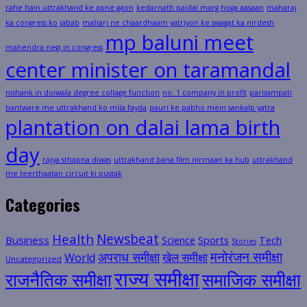
rahe hain uttrakhand ke apne gaon
kedarnath paidal marg hoga aasaan
maharaj
ka congress ko jabab
maharj ne chaardhaam yatriyon ke swagat ka nirdesh
mp baluni meet
mahendra negi in congress
center minister on taramandal
nishank in doiwala degree collage function
no. 1 company in profit
parisampati
bantware me uttrakhand ko mila fayda
pauri ke pabho mein sankalp yatra
plantation on dalai lama birth
day
rajya sthapna diwas
uttrakhand bana film nirmaan ka hub
uttrakhand
me teerthaatan circuit ki pustak
Categories
Health
Newsbeat
Business
Science
Sports
Tech
Stories
मनोरंजन समीक्षा
अपराध समीक्षा
खेल समीक्षा
World
Uncategorized
राज्य समीक्षा
राजनैतिक समीक्षा
समाजिक समीक्षा