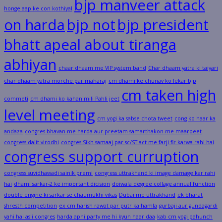
bjp manveer attack
honge aap ke con kothiyal
on harda
bjp not
bjp president
bhatt apeal about tiranga
abhiyan
chaar dhaam me VIP system band
Char dhaam yatra ki taiyari
char dhaam yatra morche par maharaj
cm dhami ke chunav ko lekar bjp
cm taken high
commeti
cm dhami ko kahan mili Pahli jeet
level meeting
cm yogi ka sabse chota tweet
cong ko haar ka
andaza
congres bhavan me harda aur preetam samarthakon me maarpeet
congress dalit virodhi
congres Sikh samaaj par sc/ST act me farji fir karwa rahi hai
congress support curruption
congress suvidhawadi sainik premi
congress uttrakhand ki image damage kar rahi
hai
dhami sarkar-2 ke important dicision
doiwala degree collage annual function
double engine ki sarkar se chaumukhi vikas
Dubai me uttrakhand
ek bharat
shresth competition
ex cm harish rawat par putr ka hamla
gurbaji aur gundagardi
yahi hai asli congres
harda apni party me hi kyun haar daa
kab cm yogi pahunch