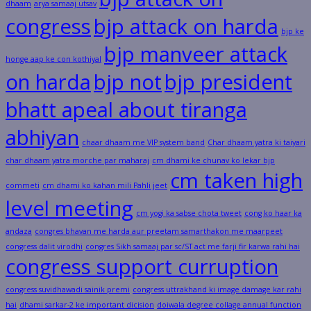
dhaam
arya samaaj utsav
congress
bjp attack on harda
bjp ke
bjp manveer attack
honge aap ke con kothiyal
on harda
bjp not
bjp president
bhatt apeal about tiranga
abhiyan
chaar dhaam me VIP system band
Char dhaam yatra ki taiyari
char dhaam yatra morche par maharaj
cm dhami ke chunav ko lekar bjp
cm taken high
commeti
cm dhami ko kahan mili Pahli jeet
level meeting
cm yogi ka sabse chota tweet
cong ko haar ka
andaza
congres bhavan me harda aur preetam samarthakon me maarpeet
congress dalit virodhi
congres Sikh samaaj par sc/ST act me farji fir karwa rahi hai
congress support curruption
congress suvidhawadi sainik premi
congress uttrakhand ki image damage kar rahi
hai
dhami sarkar-2 ke important dicision
doiwala degree collage annual function