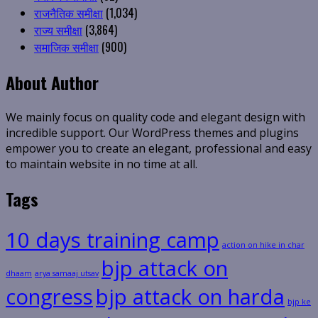
राजनैतिक समीक्षा
(1,034)
राज्य समीक्षा
(3,864)
समाजिक समीक्षा
(900)
About Author
We mainly focus on quality code and elegant design with
incredible support. Our WordPress themes and plugins
empower you to create an elegant, professional and easy
to maintain website in no time at all.
Tags
10 days training camp
action on hike in char
bjp attack on
dhaam
arya samaaj utsav
congress
bjp attack on harda
bjp ke