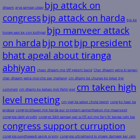
bjp attack on
dhaam
arya samaaj utsav
congress
bjp attack on harda
bjp ke
bjp manveer attack
honge aap ke con kothiyal
on harda
bjp not
bjp president
bhatt apeal about tiranga
abhiyan
chaar dhaam me VIP system band
Char dhaam yatra ki taiyari
char dhaam yatra morche par maharaj
cm dhami ke chunav ko lekar bjp
cm taken high
commeti
cm dhami ko kahan mili Pahli jeet
level meeting
cm yogi ka sabse chota tweet
cong ko haar ka
andaza
congres bhavan me harda aur preetam samarthakon me maarpeet
congress dalit virodhi
congres Sikh samaaj par sc/ST act me farji fir karwa rahi hai
congress support curruption
congress suvidhawadi sainik premi
congress uttrakhand ki image damage kar rahi