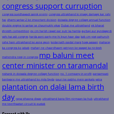
congress support curruption
congress suvidhawadi sainik premi
congress uttrakhand ki image damage kar rahi
hai
dhami sarkar-2 ke important dicision
doiwala degree collage annual function
double engine ki sarkar se chaumukhi vikas
Dubai me uttrakhand
ek bharat
shresth competition
ex cm harish rawat par putr ka hamla
gurbaji aur gundagardi
yahi hai asli congres
harda apni party me hi kyun haar daa
kab cm yogi pahunch
rahe hain uttrakhand ke apne gaon
kedarnath paidal marg hoga aasaan
maharaj
ka congress ko jabab
maharj ne chaardhaam yatriyon ke swagat ka nirdesh
mp baluni meet
mahendra negi in congress
center minister on taramandal
nishank in doiwala degree collage function
no. 1 company in profit
parisampati
bantware me uttrakhand ko mila fayda
pauri ke pabho mein sankalp yatra
plantation on dalai lama birth
day
rajya sthapna diwas
uttrakhand bana film nirmaan ka hub
uttrakhand
me teerthaatan circuit ki pustak