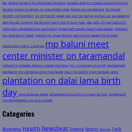
hai
dhami sarkar-2 ke important dicision
doiwala degree collage annual function
double engine ki sarkar se chaumukhi vikas
Dubai me uttrakhand
ek bharat
shresth competition
ex cm harish rawat par putr ka hamla
gurbaji aur gundagardi
yahi hai asli congres
harda apni party me hi kyun haar daa
kab cm yogi pahunch
rahe hain uttrakhand ke apne gaon
kedarnath paidal marg hoga aasaan
maharaj
ka congress ko jabab
maharj ne chaardhaam yatriyon ke swagat ka nirdesh
mp baluni meet
mahendra negi in congress
center minister on taramandal
nishank in doiwala degree collage function
no. 1 company in profit
parisampati
bantware me uttrakhand ko mila fayda
pauri ke pabho mein sankalp yatra
plantation on dalai lama birth
day
rajya sthapna diwas
uttrakhand bana film nirmaan ka hub
uttrakhand
me teerthaatan circuit ki pustak
Categories
Health
Newsbeat
Business
Science
Sports
Tech
Stories