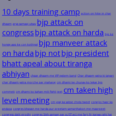
10 days training camp
action on hike in char
bjp attack on
dhaam
arya samaaj utsav
congress
bjp attack on harda
bjp ke
bjp manveer attack
honge aap ke con kothiyal
on harda
bjp not
bjp president
bhatt apeal about tiranga
abhiyan
chaar dhaam me VIP system band
Char dhaam yatra ki taiyari
char dhaam yatra morche par maharaj
cm dhami ke chunav ko lekar bjp
cm taken high
commeti
cm dhami ko kahan mili Pahli jeet
level meeting
cm yogi ka sabse chota tweet
cong ko haar ka
andaza
congres bhavan me harda aur preetam samarthakon me maarpeet
congress dalit virodhi
congres Sikh samaaj par sc/ST act me farji fir karwa rahi hai