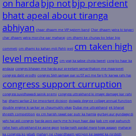
on harda
bjp not
bjp president
bhatt apeal about tiranga
abhiyan
chaar dhaam me VIP system band
Char dhaam yatra ki taiyari
char dhaam yatra morche par maharaj
cm dhami ke chunav ko lekar bjp
cm taken high
commeti
cm dhami ko kahan mili Pahli jeet
level meeting
cm yogi ka sabse chota tweet
cong ko haar ka
andaza
congres bhavan me harda aur preetam samarthakon me maarpeet
congress dalit virodhi
congres Sikh samaaj par sc/ST act me farji fir karwa rahi hai
congress support curruption
congress suvidhawadi sainik premi
congress uttrakhand ki image damage kar rahi
hai
dhami sarkar-2 ke important dicision
doiwala degree collage annual function
double engine ki sarkar se chaumukhi vikas
Dubai me uttrakhand
ek bharat
shresth competition
ex cm harish rawat par putr ka hamla
gurbaji aur gundagardi
yahi hai asli congres
harda apni party me hi kyun haar daa
kab cm yogi pahunch
rahe hain uttrakhand ke apne gaon
kedarnath paidal marg hoga aasaan
maharaj
ka congress ko jabab
maharj ne chaardhaam yatriyon ke swagat ka nirdesh