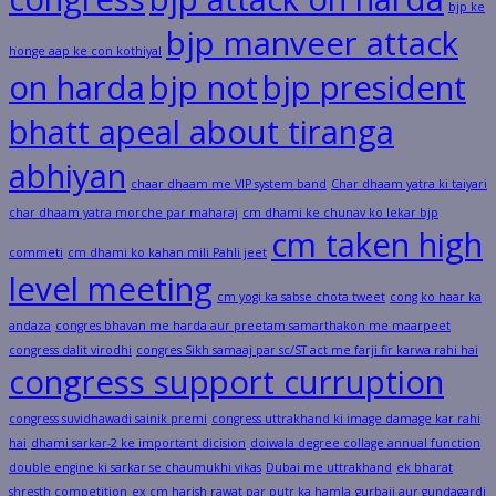
bjp ke
bjp manveer attack
honge aap ke con kothiyal
on harda
bjp not
bjp president
bhatt apeal about tiranga
abhiyan
chaar dhaam me VIP system band
Char dhaam yatra ki taiyari
char dhaam yatra morche par maharaj
cm dhami ke chunav ko lekar bjp
cm taken high
commeti
cm dhami ko kahan mili Pahli jeet
level meeting
cm yogi ka sabse chota tweet
cong ko haar ka
andaza
congres bhavan me harda aur preetam samarthakon me maarpeet
congress dalit virodhi
congres Sikh samaaj par sc/ST act me farji fir karwa rahi hai
congress support curruption
congress suvidhawadi sainik premi
congress uttrakhand ki image damage kar rahi
hai
dhami sarkar-2 ke important dicision
doiwala degree collage annual function
double engine ki sarkar se chaumukhi vikas
Dubai me uttrakhand
ek bharat
shresth competition
ex cm harish rawat par putr ka hamla
gurbaji aur gundagardi