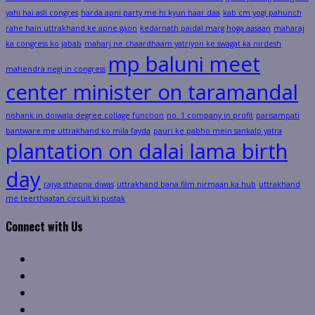
yahi hai asli congres
harda apni party me hi kyun haar daa
kab cm yogi pahunch
rahe hain uttrakhand ke apne gaon
kedarnath paidal marg hoga aasaan
maharaj
ka congress ko jabab
maharj ne chaardhaam yatriyon ke swagat ka nirdesh
mp baluni meet
mahendra negi in congress
center minister on taramandal
nishank in doiwala degree collage function
no. 1 company in profit
parisampati
bantware me uttrakhand ko mila fayda
pauri ke pabho mein sankalp yatra
plantation on dalai lama birth
day
rajya sthapna diwas
uttrakhand bana film nirmaan ka hub
uttrakhand
me teerthaatan circuit ki pustak
Connect with Us
Facebook
Twitter
Linkedin
VK