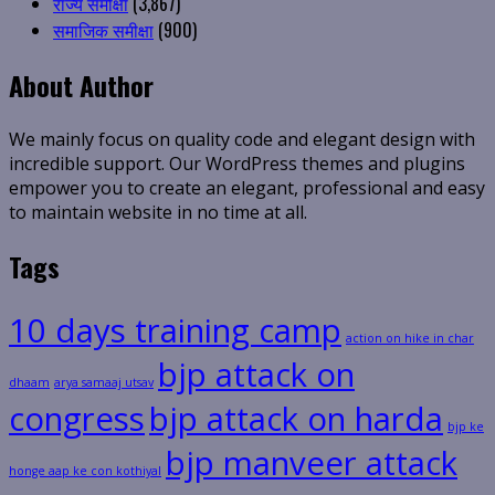
राज्य समीक्षा
(3,867)
समाजिक समीक्षा
(900)
About Author
We mainly focus on quality code and elegant design with
incredible support. Our WordPress themes and plugins
empower you to create an elegant, professional and easy
to maintain website in no time at all.
Tags
10 days training camp
action on hike in char
bjp attack on
dhaam
arya samaaj utsav
congress
bjp attack on harda
bjp ke
bjp manveer attack
honge aap ke con kothiyal