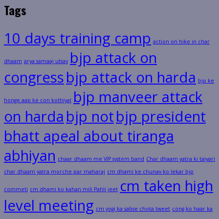
Tags
10 days training camp
action on hike in char
bjp attack on
dhaam
arya samaaj utsav
congress
bjp attack on harda
bjp ke
bjp manveer attack
honge aap ke con kothiyal
on harda
bjp not
bjp president
bhatt apeal about tiranga
abhiyan
chaar dhaam me VIP system band
Char dhaam yatra ki taiyari
char dhaam yatra morche par maharaj
cm dhami ke chunav ko lekar bjp
cm taken high
commeti
cm dhami ko kahan mili Pahli jeet
level meeting
cm yogi ka sabse chota tweet
cong ko haar ka