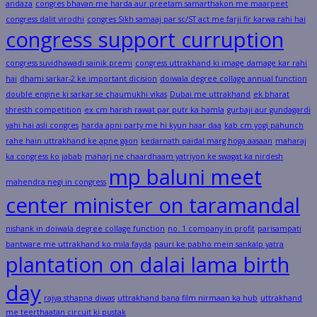
andaza
congres bhavan me harda aur preetam samarthakon me maarpeet
congress dalit virodhi
congres Sikh samaaj par sc/ST act me farji fir karwa rahi hai
congress support curruption
congress suvidhawadi sainik premi
congress uttrakhand ki image damage kar rahi
hai
dhami sarkar-2 ke important dicision
doiwala degree collage annual function
double engine ki sarkar se chaumukhi vikas
Dubai me uttrakhand
ek bharat
shresth competition
ex cm harish rawat par putr ka hamla
gurbaji aur gundagardi
yahi hai asli congres
harda apni party me hi kyun haar daa
kab cm yogi pahunch
rahe hain uttrakhand ke apne gaon
kedarnath paidal marg hoga aasaan
maharaj
ka congress ko jabab
maharj ne chaardhaam yatriyon ke swagat ka nirdesh
mp baluni meet
mahendra negi in congress
center minister on taramandal
nishank in doiwala degree collage function
no. 1 company in profit
parisampati
bantware me uttrakhand ko mila fayda
pauri ke pabho mein sankalp yatra
plantation on dalai lama birth
day
rajya sthapna diwas
uttrakhand bana film nirmaan ka hub
uttrakhand
me teerthaatan circuit ki pustak