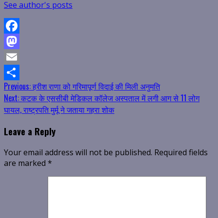
See author's posts
Facebook
Mastodon
Email
Continue
Previous:
हरीश राणा को गरिमापूर्ण विदाई की मिली अनुमति
Share
Next:
कटक के एससीबी मेडिकल कॉलेज अस्पताल में लगी आग से 11 लोग
Reading
घायल, राष्ट्रपति मुर्मू ने जताया गहरा शोक
Leave a Reply
Your email address will not be published.
Required fields
are marked
*