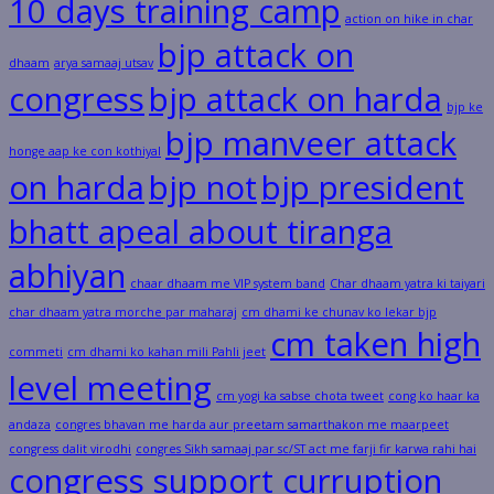
10 days training camp
action on hike in char
bjp attack on
dhaam
arya samaaj utsav
congress
bjp attack on harda
bjp ke
bjp manveer attack
honge aap ke con kothiyal
on harda
bjp not
bjp president
bhatt apeal about tiranga
abhiyan
chaar dhaam me VIP system band
Char dhaam yatra ki taiyari
char dhaam yatra morche par maharaj
cm dhami ke chunav ko lekar bjp
cm taken high
commeti
cm dhami ko kahan mili Pahli jeet
level meeting
cm yogi ka sabse chota tweet
cong ko haar ka
andaza
congres bhavan me harda aur preetam samarthakon me maarpeet
congress dalit virodhi
congres Sikh samaaj par sc/ST act me farji fir karwa rahi hai
congress support curruption