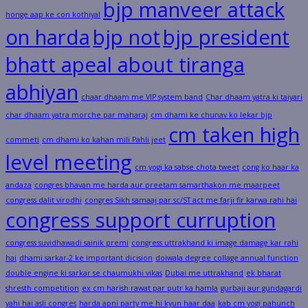
bjp manveer attack
honge aap ke con kothiyal
on harda
bjp not
bjp president
bhatt apeal about tiranga
abhiyan
chaar dhaam me VIP system band
Char dhaam yatra ki taiyari
char dhaam yatra morche par maharaj
cm dhami ke chunav ko lekar bjp
cm taken high
commeti
cm dhami ko kahan mili Pahli jeet
level meeting
cm yogi ka sabse chota tweet
cong ko haar ka
andaza
congres bhavan me harda aur preetam samarthakon me maarpeet
congress dalit virodhi
congres Sikh samaaj par sc/ST act me farji fir karwa rahi hai
congress support curruption
congress suvidhawadi sainik premi
congress uttrakhand ki image damage kar rahi
hai
dhami sarkar-2 ke important dicision
doiwala degree collage annual function
double engine ki sarkar se chaumukhi vikas
Dubai me uttrakhand
ek bharat
shresth competition
ex cm harish rawat par putr ka hamla
gurbaji aur gundagardi
yahi hai asli congres
harda apni party me hi kyun haar daa
kab cm yogi pahunch