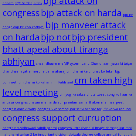
bjp attack on
dhaam
arya samaaj utsav
congress
bjp attack on harda
bjp ke
bjp manveer attack
honge aap ke con kothiyal
on harda
bjp not
bjp president
bhatt apeal about tiranga
abhiyan
chaar dhaam me VIP system band
Char dhaam yatra ki taiyari
char dhaam yatra morche par maharaj
cm dhami ke chunav ko lekar bjp
cm taken high
commeti
cm dhami ko kahan mili Pahli jeet
level meeting
cm yogi ka sabse chota tweet
cong ko haar ka
andaza
congres bhavan me harda aur preetam samarthakon me maarpeet
congress dalit virodhi
congres Sikh samaaj par sc/ST act me farji fir karwa rahi hai
congress support curruption
congress suvidhawadi sainik premi
congress uttrakhand ki image damage kar rahi
hai
dhami sarkar-2 ke important dicision
doiwala degree collage annual function