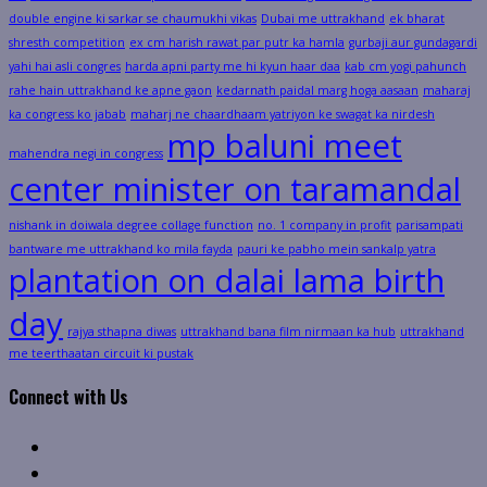
double engine ki sarkar se chaumukhi vikas
Dubai me uttrakhand
ek bharat
shresth competition
ex cm harish rawat par putr ka hamla
gurbaji aur gundagardi
yahi hai asli congres
harda apni party me hi kyun haar daa
kab cm yogi pahunch
rahe hain uttrakhand ke apne gaon
kedarnath paidal marg hoga aasaan
maharaj
ka congress ko jabab
maharj ne chaardhaam yatriyon ke swagat ka nirdesh
mp baluni meet
mahendra negi in congress
center minister on taramandal
nishank in doiwala degree collage function
no. 1 company in profit
parisampati
bantware me uttrakhand ko mila fayda
pauri ke pabho mein sankalp yatra
plantation on dalai lama birth
day
rajya sthapna diwas
uttrakhand bana film nirmaan ka hub
uttrakhand
me teerthaatan circuit ki pustak
Connect with Us
Facebook
Twitter