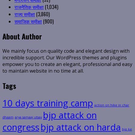
राजनैतिक समीक्षा
(1,034)
राज्य समीक्षा
(3,860)
समाजिक समीक्षा
(900)
About Author
We mainly focus on quality code and elegant design with
incredible support. Our WordPress themes and plugins
empower you to create an elegant, professional and easy
to maintain website in no time at all.
Tags
10 days training camp
action on hike in char
bjp attack on
dhaam
arya samaaj utsav
congress
bjp attack on harda
bjp ke