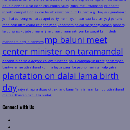
double engine ki sarkar se chaumukhi vikas
Dubai me uttrakhand
ek bharat
shresth competition
ex cm harish rawat par putr ka hamla
gurbaji aur gundagardi
yahi hai asli congres
harda apni party me hi kyun haar daa
kab cm yogi pahunch
rahe hain uttrakhand ke apne gaon
kedarnath paidal marg hoga aasaan
maharaj
ka congress ko jabab
maharj ne chaardhaam yatriyon ke swagat ka nirdesh
mp baluni meet
mahendra negi in congress
center minister on taramandal
nishank in doiwala degree collage function
no. 1 company in profit
parisampati
bantware me uttrakhand ko mila fayda
pauri ke pabho mein sankalp yatra
plantation on dalai lama birth
day
rajya sthapna diwas
uttrakhand bana film nirmaan ka hub
uttrakhand
me teerthaatan circuit ki pustak
Connect with Us
Facebook
Twitter