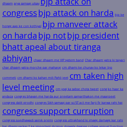
bjp attack on
dhaam
arya samaaj utsav
congress
bjp attack on harda
bjp ke
bjp manveer attack
honge aap ke con kothiyal
on harda
bjp not
bjp president
bhatt apeal about tiranga
abhiyan
chaar dhaam me VIP system band
Char dhaam yatra ki taiyari
char dhaam yatra morche par maharaj
cm dhami ke chunav ko lekar bjp
cm taken high
commeti
cm dhami ko kahan mili Pahli jeet
level meeting
cm yogi ka sabse chota tweet
cong ko haar ka
andaza
congres bhavan me harda aur preetam samarthakon me maarpeet
congress dalit virodhi
congres Sikh samaaj par sc/ST act me farji fir karwa rahi hai
congress support curruption
congress suvidhawadi sainik premi
congress uttrakhand ki image damage kar rahi
hai
dhami sarkar-2 ke important dicision
doiwala degree collage annual function