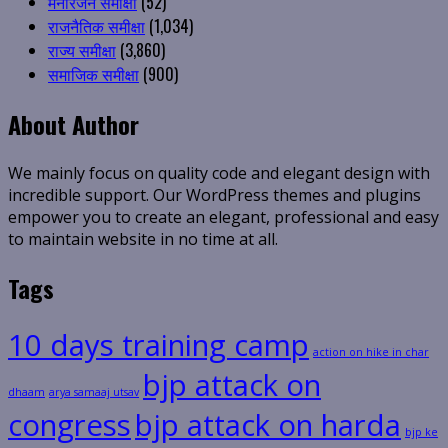
मनोरंजन समीक्षा
(52)
राजनैतिक समीक्षा
(1,034)
राज्य समीक्षा
(3,860)
समाजिक समीक्षा
(900)
About Author
We mainly focus on quality code and elegant design with
incredible support. Our WordPress themes and plugins
empower you to create an elegant, professional and easy
to maintain website in no time at all.
Tags
10 days training camp
action on hike in char
bjp attack on
dhaam
arya samaaj utsav
congress
bjp attack on harda
bjp ke