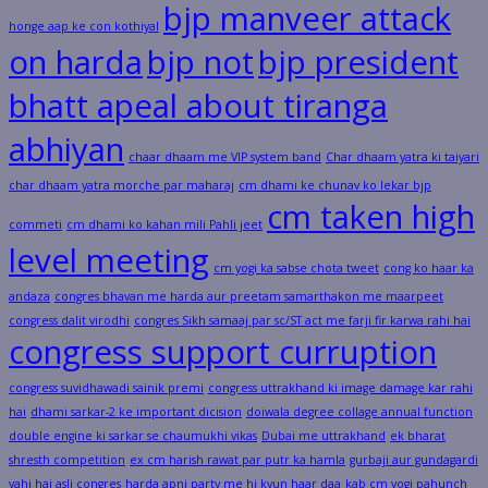
bjp manveer attack
honge aap ke con kothiyal
on harda
bjp not
bjp president
bhatt apeal about tiranga
abhiyan
chaar dhaam me VIP system band
Char dhaam yatra ki taiyari
char dhaam yatra morche par maharaj
cm dhami ke chunav ko lekar bjp
cm taken high
commeti
cm dhami ko kahan mili Pahli jeet
level meeting
cm yogi ka sabse chota tweet
cong ko haar ka
andaza
congres bhavan me harda aur preetam samarthakon me maarpeet
congress dalit virodhi
congres Sikh samaaj par sc/ST act me farji fir karwa rahi hai
congress support curruption
congress suvidhawadi sainik premi
congress uttrakhand ki image damage kar rahi
hai
dhami sarkar-2 ke important dicision
doiwala degree collage annual function
double engine ki sarkar se chaumukhi vikas
Dubai me uttrakhand
ek bharat
shresth competition
ex cm harish rawat par putr ka hamla
gurbaji aur gundagardi
yahi hai asli congres
harda apni party me hi kyun haar daa
kab cm yogi pahunch