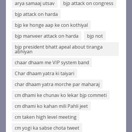
करोड़ 32 लाख की पेंशन राशि का किया
arya samaaj utsav
bjp attack on congress
भुगतान
bjp attack on harda
August 8, 2026
2
bjp ke honge aap ke con kothiyal
bjp manveer attack on harda
bjp not
एमडीडीए का अवैध प्लाटिंग और निर्माण पर
बड़ा एक्शन
bjp president bhatt apeal about tiranga
August 8, 2026
abhiyan
3
chaar dhaam me VIP system band
मुख्यमंत्री के निर्देशन में कांवड़ यात्रा के
Char dhaam yatra ki taiyari
दौरान स्वास्थ्य व्यवस्थाओं पर जिला
char dhaam yatra morche par maharaj
प्रशासन पूरी तरह सतर्क
August 7, 2026
4
cm dhami ke chunav ko lekar bjp commeti
cm dhami ko kahan mili Pahli jeet
वित्तीय समावेशन से ग्रामीण महिलाओं को
cm taken high level meeting
आर्थिक रूप से सशक्त बनाने पर जोर
August 7, 2026
cm yogi ka sabse chota tweet
5