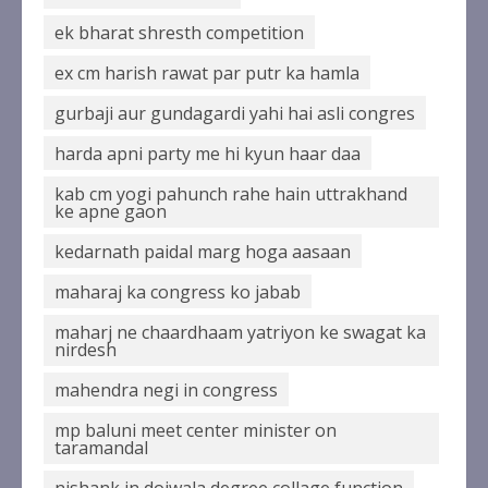
ek bharat shresth competition
ex cm harish rawat par putr ka hamla
gurbaji aur gundagardi yahi hai asli congres
harda apni party me hi kyun haar daa
kab cm yogi pahunch rahe hain uttrakhand
ke apne gaon
kedarnath paidal marg hoga aasaan
maharaj ka congress ko jabab
maharj ne chaardhaam yatriyon ke swagat ka
nirdesh
mahendra negi in congress
mp baluni meet center minister on
taramandal
nishank in doiwala degree collage function