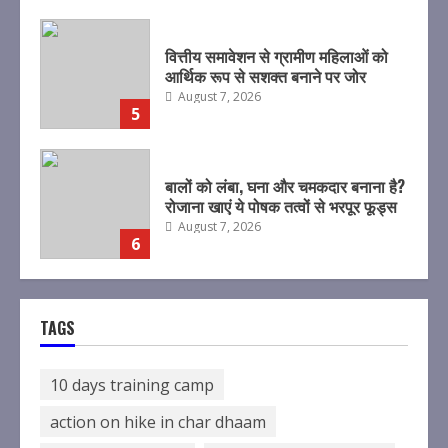
बालों को लंबा, घना और चमकदार बनाना है?
रोजाना खाएं ये पोषक तत्वों से भरपूर फूड्स
August 7, 2026
6
महिला टी20 एशिया कप 2026 का शेड्यूल
जारी
August 7, 2026
7
ओटीटी पर दस्तक देने जा रही कंगना रनौत
की ‘भारत भाग्य विधाता’, इस दिन होगी
TAGS
स्ट्रीम
August 8, 2026
1
10 days training camp
action on hike in char dhaam
मुख्यमंत्री ने पेंशन लाभार्थियों को कुल ₹ 146