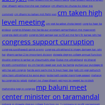
char dhaam yatra morche par maharaj
cm dhami ke chunav ko lekar bjp
cm taken high
commeti
cm dhami ko kahan mili Pahli jeet
level meeting
cm yogi ka sabse chota tweet
cong ko haar ka
andaza
congres bhavan me harda aur preetam samarthakon me maarpeet
congress dalit virodhi
congres Sikh samaaj par sc/ST act me farji fir karwa rahi hai
congress support curruption
congress suvidhawadi sainik premi
congress uttrakhand ki image damage kar rahi
hai
dhami sarkar-2 ke important dicision
doiwala degree collage annual function
double engine ki sarkar se chaumukhi vikas
Dubai me uttrakhand
ek bharat
shresth competition
ex cm harish rawat par putr ka hamla
gurbaji aur gundagardi
yahi hai asli congres
harda apni party me hi kyun haar daa
kab cm yogi pahunch
rahe hain uttrakhand ke apne gaon
kedarnath paidal marg hoga aasaan
maharaj
ka congress ko jabab
maharj ne chaardhaam yatriyon ke swagat ka nirdesh
mp baluni meet
mahendra negi in congress
center minister on taramandal
nishank in doiwala degree collage function
no. 1 company in profit
parisampati