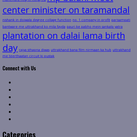
center minister on taramandal
nishank in doiwala degree collage function
no. 1 company in profit
parisampati
bantware me uttrakhand ko mila fayda
pauri ke pabho mein sankalp yatra
plantation on dalai lama birth
day
rajya sthapna diwas
uttrakhand bana film nirmaan ka hub
uttrakhand
me teerthaatan circuit ki pustak
Connect with Us
Facebook
Twitter
Linkedin
VK
Youtube
Instagram
Categories