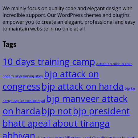
We mainly focus on quality code and elegant design with
incredible support. Our WordPress themes and plugins
empower you to create an elegant, professional and easy
to maintain website in no time at all.
Tags
10 days training camp
action on hike in char
bjp attack on
dhaam
arya samaaj utsav
congress
bjp attack on harda
bjp ke
bjp manveer attack
honge aap ke con kothiyal
on harda
bjp not
bjp president
bhatt apeal about tiranga
abhiyan
chaar dhaam me VIP system band
Char dhaam yatra ki taiyari