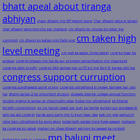
bhatt apeal about tiranga
abhiyan
chaar dhaam me VIP system band
Char dhaam yatra ki taiyari
char dhaam yatra morche par maharaj
cm dhami ke chunav ko lekar bjp
cm taken high
commeti
cm dhami ko kahan mili Pahli jeet
level meeting
cm yogi ka sabse chota tweet
cong ko haar ka
andaza
congres bhavan me harda aur preetam samarthakon me maarpeet
congress dalit virodhi
congres Sikh samaaj par sc/ST act me farji fir karwa rahi hai
congress support curruption
congress suvidhawadi sainik premi
congress uttrakhand ki image damage kar rahi
hai
dhami sarkar-2 ke important dicision
doiwala degree collage annual function
double engine ki sarkar se chaumukhi vikas
Dubai me uttrakhand
ek bharat
shresth competition
ex cm harish rawat par putr ka hamla
gurbaji aur gundagardi
yahi hai asli congres
harda apni party me hi kyun haar daa
kab cm yogi pahunch
rahe hain uttrakhand ke apne gaon
kedarnath paidal marg hoga aasaan
maharaj
ka congress ko jabab
maharj ne chaardhaam yatriyon ke swagat ka nirdesh
mp baluni meet
mahendra negi in congress