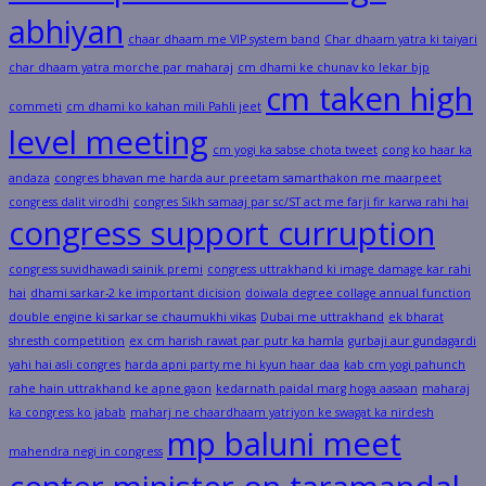
abhiyan
chaar dhaam me VIP system band
Char dhaam yatra ki taiyari
char dhaam yatra morche par maharaj
cm dhami ke chunav ko lekar bjp
cm taken high
commeti
cm dhami ko kahan mili Pahli jeet
level meeting
cm yogi ka sabse chota tweet
cong ko haar ka
andaza
congres bhavan me harda aur preetam samarthakon me maarpeet
congress dalit virodhi
congres Sikh samaaj par sc/ST act me farji fir karwa rahi hai
congress support curruption
congress suvidhawadi sainik premi
congress uttrakhand ki image damage kar rahi
hai
dhami sarkar-2 ke important dicision
doiwala degree collage annual function
double engine ki sarkar se chaumukhi vikas
Dubai me uttrakhand
ek bharat
shresth competition
ex cm harish rawat par putr ka hamla
gurbaji aur gundagardi
yahi hai asli congres
harda apni party me hi kyun haar daa
kab cm yogi pahunch
rahe hain uttrakhand ke apne gaon
kedarnath paidal marg hoga aasaan
maharaj
ka congress ko jabab
maharj ne chaardhaam yatriyon ke swagat ka nirdesh
mp baluni meet
mahendra negi in congress