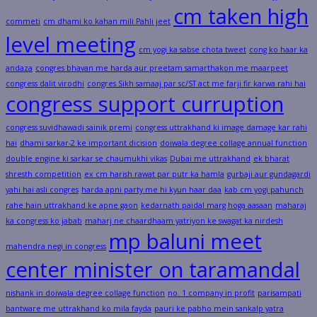
cm taken high
commeti
cm dhami ko kahan mili Pahli jeet
level meeting
cm yogi ka sabse chota tweet
cong ko haar ka
andaza
congres bhavan me harda aur preetam samarthakon me maarpeet
congress dalit virodhi
congres Sikh samaaj par sc/ST act me farji fir karwa rahi hai
congress support curruption
congress suvidhawadi sainik premi
congress uttrakhand ki image damage kar rahi
hai
dhami sarkar-2 ke important dicision
doiwala degree collage annual function
double engine ki sarkar se chaumukhi vikas
Dubai me uttrakhand
ek bharat
shresth competition
ex cm harish rawat par putr ka hamla
gurbaji aur gundagardi
yahi hai asli congres
harda apni party me hi kyun haar daa
kab cm yogi pahunch
rahe hain uttrakhand ke apne gaon
kedarnath paidal marg hoga aasaan
maharaj
ka congress ko jabab
maharj ne chaardhaam yatriyon ke swagat ka nirdesh
mp baluni meet
mahendra negi in congress
center minister on taramandal
nishank in doiwala degree collage function
no. 1 company in profit
parisampati
bantware me uttrakhand ko mila fayda
pauri ke pabho mein sankalp yatra