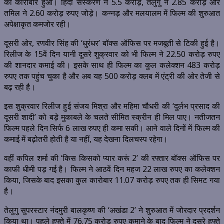
का कारोबार हुआ। हिंदी संस्करण ने 5.5 करोड़, तेलुगु ने 2.85 करोड़ और
तमिल ने 2.60 करोड़ रुपए जोड़े। कन्नड़ और मलयालम में फिल्म की शुरुआत
अपेक्षाकृत कमजोर रही।
दूसरी ओर, रणवीर सिंह की ‘धुरंधर’ बॉक्स ऑफिस पर मजबूती से टिकी हुई है।
रिलीज के 15वें दिन यानी दूसरे शुक्रवार को भी फिल्म ने 22.50 करोड़ रुपए
की शानदार कमाई की। इसके साथ ही फिल्म का कुल कलेक्शन 483 करोड़
रुपए तक पहुंच चुका है और अब यह 500 करोड़ क्लब में एंट्री की ओर तेजी से
बढ़ रही है।
इस शुक्रवार रिलीज हुई संजय मिश्रा और महिमा चौधरी की ‘दुर्लभ प्रसाद की
दूसरी शादी’ को बड़े मुकाबले के चलते सीमित स्क्रीन ही मिल पाए। नतीजतन
फिल्म पहले दिन सिर्फ 6 लाख रुपए ही कमा सकी। आने वाले दिनों में फिल्म की
कमाई में बढ़ोतरी होती है या नहीं, यह देखना दिलचस्प रहेगा।
वहीं कपिल शर्मा की ‘किस किसको प्यार करूं 2’ की रफ्तार बॉक्स ऑफिस पर
काफी धीमी पड़ गई है। फिल्म ने आठवें दिन महज 22 लाख रुपए का कलेक्शन
किया, जिसके बाद इसका कुल कारोबार 11.07 करोड़ रुपए तक ही सिमट गया
है।
तेलुगु सुपरस्टार नंदमुरी बालकृष्ण की ‘अखंडा 2’ ने शुरुआत में जोरदार प्रदर्शन
किया था। पहले हफ्ते में 76.75 करोड़ रुपए कमाने के बाद फिल्म ने दूसरे हफ्ते