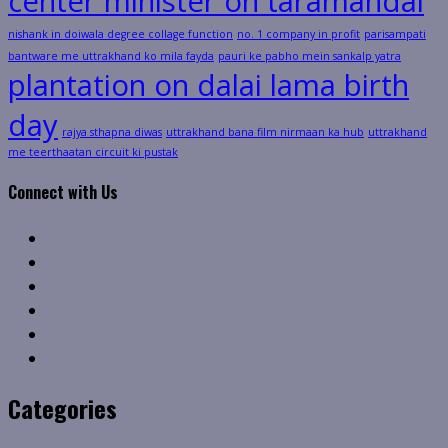
center minister on taramandal
nishank in doiwala degree collage function
no. 1 company in profit
parisampati
bantware me uttrakhand ko mila fayda
pauri ke pabho mein sankalp yatra
plantation on dalai lama birth
day
rajya sthapna diwas
uttrakhand bana film nirmaan ka hub
uttrakhand
me teerthaatan circuit ki pustak
Connect with Us
Facebook
Twitter
Linkedin
VK
Youtube
Instagram
Categories