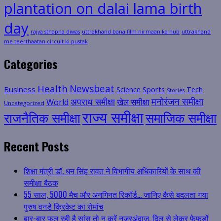
plantation on dalai lama birth
day
rajya sthapna diwas
uttrakhand bana film nirmaan ka hub
uttrakhand
me teerthaatan circuit ki pustak
Categories
Health
Newsbeat
Business
Science
Sports
Tech
Stories
मनोरंजन समीक्षा
अपराध समीक्षा
खेल समीक्षा
World
Uncategorized
राज्य समीक्षा
राजनैतिक समीक्षा
समाजिक समीक्षा
Recent Posts
शिक्षा मंत्री डॉ. धन सिंह रावत ने विभागीय अधिकारियों के साथ की
समीक्षा बैठक
55 साल, 5000 मैच और अनगिनत रिकॉर्ड… जानिए कैसे बदलता गया
पुरुष वनडे क्रिकेट का रोमांच
बार-बार फूल रही है सांस तो न करें नजरअंदाज, दिल से लेकर फेफड़ों