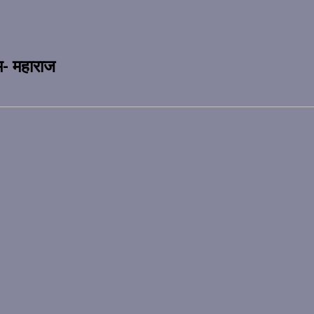
म- महाराज