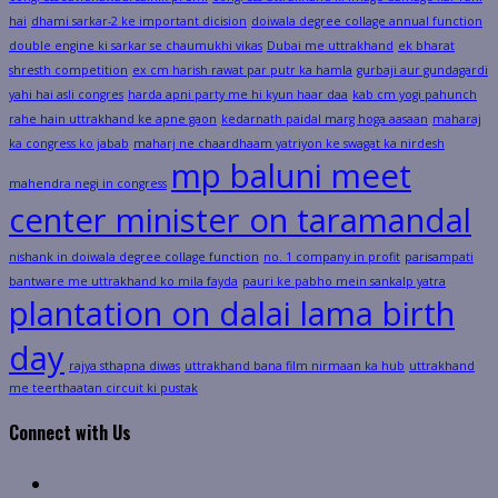
hai
dhami sarkar-2 ke important dicision
doiwala degree collage annual function
double engine ki sarkar se chaumukhi vikas
Dubai me uttrakhand
ek bharat
shresth competition
ex cm harish rawat par putr ka hamla
gurbaji aur gundagardi
yahi hai asli congres
harda apni party me hi kyun haar daa
kab cm yogi pahunch
rahe hain uttrakhand ke apne gaon
kedarnath paidal marg hoga aasaan
maharaj
ka congress ko jabab
maharj ne chaardhaam yatriyon ke swagat ka nirdesh
mp baluni meet
mahendra negi in congress
center minister on taramandal
nishank in doiwala degree collage function
no. 1 company in profit
parisampati
bantware me uttrakhand ko mila fayda
pauri ke pabho mein sankalp yatra
plantation on dalai lama birth
day
rajya sthapna diwas
uttrakhand bana film nirmaan ka hub
uttrakhand
me teerthaatan circuit ki pustak
Connect with Us
Facebook