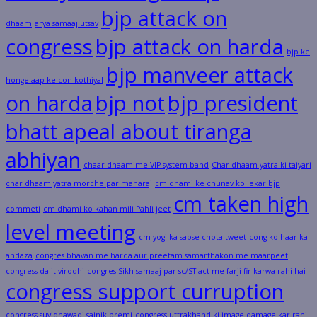
bjp attack on
dhaam
arya samaaj utsav
congress
bjp attack on harda
bjp ke
bjp manveer attack
honge aap ke con kothiyal
on harda
bjp not
bjp president
bhatt apeal about tiranga
abhiyan
chaar dhaam me VIP system band
Char dhaam yatra ki taiyari
char dhaam yatra morche par maharaj
cm dhami ke chunav ko lekar bjp
cm taken high
commeti
cm dhami ko kahan mili Pahli jeet
level meeting
cm yogi ka sabse chota tweet
cong ko haar ka
andaza
congres bhavan me harda aur preetam samarthakon me maarpeet
congress dalit virodhi
congres Sikh samaaj par sc/ST act me farji fir karwa rahi hai
congress support curruption
congress suvidhawadi sainik premi
congress uttrakhand ki image damage kar rahi