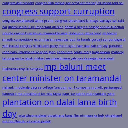
congress dalit virodhi
congres Sikh samaaj par sc/ST act me farji fir karwa rahi hai
congress support curruption
congress suvidhawadi sainik premi
congress uttrakhand ki image damage kar rahi
hai
dhami sarkar-2 ke important dicision
doiwala degree collage annual function
double engine ki sarkar se chaumukhi vikas
Dubai me uttrakhand
ek bharat
shresth competition
ex cm harish rawat par putr ka hamla
gurbaji aur gundagardi
yahi hai asli congres
harda apni party me hi kyun haar daa
kab cm yogi pahunch
rahe hain uttrakhand ke apne gaon
kedarnath paidal marg hoga aasaan
maharaj
ka congress ko jabab
maharj ne chaardhaam yatriyon ke swagat ka nirdesh
mp baluni meet
mahendra negi in congress
center minister on taramandal
nishank in doiwala degree collage function
no. 1 company in profit
parisampati
bantware me uttrakhand ko mila fayda
pauri ke pabho mein sankalp yatra
plantation on dalai lama birth
day
rajya sthapna diwas
uttrakhand bana film nirmaan ka hub
uttrakhand
me teerthaatan circuit ki pustak