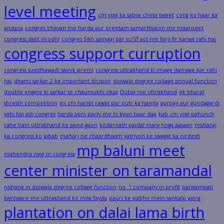
level meeting
cm yogi ka sabse chota tweet
cong ko haar ka
andaza
congres bhavan me harda aur preetam samarthakon me maarpeet
congress dalit virodhi
congres Sikh samaaj par sc/ST act me farji fir karwa rahi hai
congress support curruption
congress suvidhawadi sainik premi
congress uttrakhand ki image damage kar rahi
hai
dhami sarkar-2 ke important dicision
doiwala degree collage annual function
double engine ki sarkar se chaumukhi vikas
Dubai me uttrakhand
ek bharat
shresth competition
ex cm harish rawat par putr ka hamla
gurbaji aur gundagardi
yahi hai asli congres
harda apni party me hi kyun haar daa
kab cm yogi pahunch
rahe hain uttrakhand ke apne gaon
kedarnath paidal marg hoga aasaan
maharaj
ka congress ko jabab
maharj ne chaardhaam yatriyon ke swagat ka nirdesh
mp baluni meet
mahendra negi in congress
center minister on taramandal
nishank in doiwala degree collage function
no. 1 company in profit
parisampati
bantware me uttrakhand ko mila fayda
pauri ke pabho mein sankalp yatra
plantation on dalai lama birth