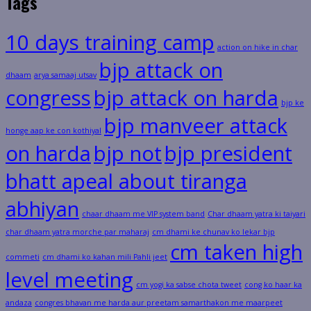
Tags
10 days training camp
action on hike in char
bjp attack on
dhaam
arya samaaj utsav
congress
bjp attack on harda
bjp ke
bjp manveer attack
honge aap ke con kothiyal
on harda
bjp not
bjp president
bhatt apeal about tiranga
abhiyan
chaar dhaam me VIP system band
Char dhaam yatra ki taiyari
char dhaam yatra morche par maharaj
cm dhami ke chunav ko lekar bjp
cm taken high
commeti
cm dhami ko kahan mili Pahli jeet
level meeting
cm yogi ka sabse chota tweet
cong ko haar ka
andaza
congres bhavan me harda aur preetam samarthakon me maarpeet