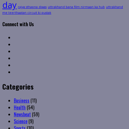
day
rajya sthapna diwas
uttrakhand bana film nirmaan ka hub
uttrakhand
me teerthaatan circuit ki pustak
Connect with Us
Facebook
Twitter
Linkedin
VK
Youtube
Instagram
Categories
Business
(11)
Health
(54)
Newsbeat
(59)
Science
(9)
Sports
(10)