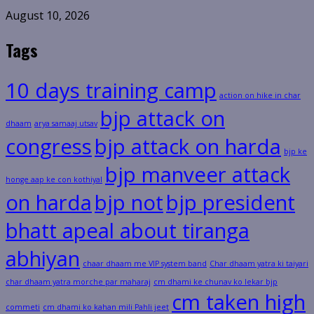
August 10, 2026
Tags
10 days training camp
action on hike in char
bjp attack on
dhaam
arya samaaj utsav
congress
bjp attack on harda
bjp ke
bjp manveer attack
honge aap ke con kothiyal
on harda
bjp not
bjp president
bhatt apeal about tiranga
abhiyan
chaar dhaam me VIP system band
Char dhaam yatra ki taiyari
char dhaam yatra morche par maharaj
cm dhami ke chunav ko lekar bjp
cm taken high
commeti
cm dhami ko kahan mili Pahli jeet